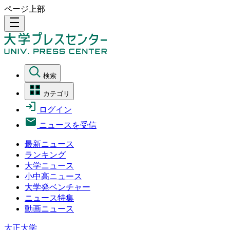
ページ上部
density_medium
検索
カテゴリ
ログイン
ニュースを受信
最新ニュース
ランキング
大学ニュース
小中高ニュース
大学発ベンチャー
ニュース特集
動画ニュース
大正大学