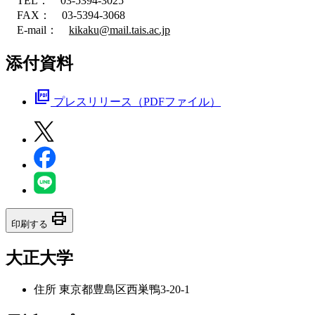
TEL： 03-5394-3025
FAX： 03-5394-3068
E-mail：
kikaku@mail.tais.ac.jp
添付資料
picture_as_pdf
プレスリリース（PDFファイル）
print
印刷する
大正大学
住所
東京都豊島区西巣鴨3-20-1