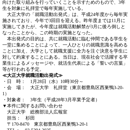
向けた取り組みを行っていくことを示すためのもので、3年
生を対象に礼拝堂で毎年実施している。
大正大学の「就職活動出発式」は、平成24年度から毎年実
施されており、今年で3回目を迎える。昨年度までは11月に
実施してきたが、今年度は就職活動解禁が3月に後ろ倒しと
なったことから、この時期の実施となった。
本出発式の目的は、共に就職活動に臨む仲間である学生を
一堂に集めることによって、一人ひとりの就職意識を高める
ことに加え、大学として就職支援に全力を注ぐ決意を学生に
対して約束することにある。当日は、現在社会で活躍する卒
業生によるメッセージや、就活生代表による「誓いの言葉」
等が行われる予定。
≪大正大学就職活動出発式≫
・日 時： 1月28日（水）10時30分～
・会 場： 大正大学 礼拝堂（東京都豊島区西巣鴨3-20-
1）
・対象者： 3年生（平成28年3月卒業予定者）
▼本件に関するお問い合わせ
大正大学 総務部法人広報室
担当： 杉田
〒170-8470 東京都豊島区西巣鴨3-20-1