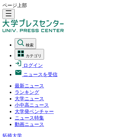
ページ上部
density_medium
検索
カテゴリ
ログイン
ニュースを受信
最新ニュース
ランキング
大学ニュース
小中高ニュース
大学発ベンチャー
ニュース特集
動画ニュース
拓殖大学