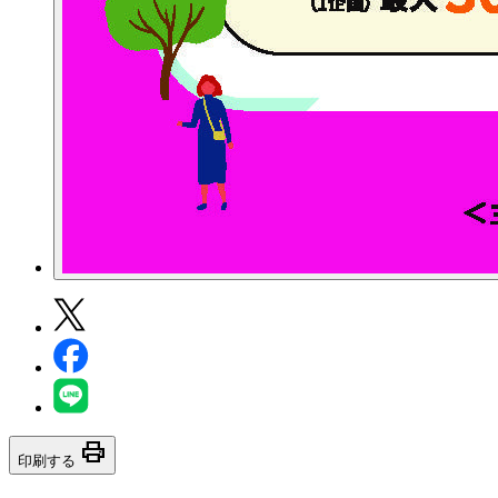
print
印刷する