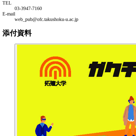
TEL
03-3947-7160
E-mail
web_pub@ofc.takushoku-u.ac.jp
添付資料