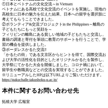
①日本とベトナムの文化交流～in Vietnam
ベトナムにある高校で文化交流のイベントを実施し、現地の
高校生に日本の魅力を伝えた結果、日本への留学を選択肢に
考えてもらうことできました。
②ボランティア&交流プロジェクトin the Philippines～離島の
子どもたちにもっと笑顔を～
フィリピンの離島にある貧しい地域の子どもたちと交流し、
書籍の調達と寄付を筆頭に教育のサポートを行うことで、学
習の機会を提供しました。
③ボーダレスかるた交流‼
「かるたの街」である文京区からヒントを得て、国際交流お
よび大学の活性化を目的としたオリジナルかるたを製作し、
大学祭にてかるた大会を開催しました。コロナ禍において、
留学生や教職員などとの交流を実現することができました。
※リニューアルしたHPは以下URLよりご覧いただけます。
https://gakuchalle.takushoku-u.ac.jp/
本件に関するお問い合わせ先
拓殖大学 広報室