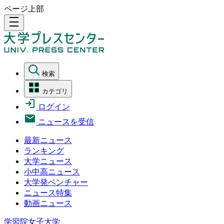
ページ上部
density_medium
検索
カテゴリ
ログイン
ニュースを受信
最新ニュース
ランキング
大学ニュース
小中高ニュース
大学発ベンチャー
ニュース特集
動画ニュース
学習院女子大学