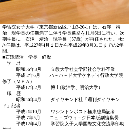
学習院女子大学（東京都新宿区戸山3-20-1）は、石澤 靖
治 現学長の任期満了に伴う学長選挙を11月6日に行い、次
期学長に 石澤 靖治 現学長（57歳）が再任された。<br
/>任期は、平成27年4月１日から平成29年3月31日までの2年
間。
■石澤靖治 学長 経歴
学 歴
昭和56年3月 立教大学社会学部社会学科卒業
平成 2年6月 ハ－バ－ド大学ケネディ行政大学院
修了（ＭＰＡ）
平成17年2月 博士(政治学、明治大学）
職 歴
昭和56年4月 ダイヤモンド社「週刊ダイヤモン
ド」記者
平成2年10月 ワシントンポスト極東総局記者
平成 7年5月 ニュ－ズウィ－ク日本版副編集長
平成12年4月 学習院女子大学国際文化交流学部助