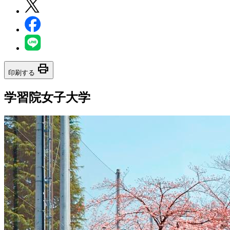
print
印刷する
学習院女子大学