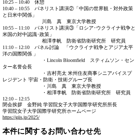
10:25 – 10:40 休憩
10:40 – 10:55 パネリスト講演②「中国の世界観・対外政策
と日米中関係」
川島 真 東京大学教授
10:55 – 11:10 パネリスト講演③「ロシア･ウクライナ戦争と
米国の対中認識･政策」
相澤李帆 防衛省防衛研究所 研究員
11:10 – 12:10 パネル討論 「ウクライナ戦争とアジア太平
洋の国際関係 」
・Lincoln Bloomfield スティムソン・セン
ター名誉会長
・吉村亮太 米州住友商事シニアバイスプ
レジデント 宇宙・防衛・技術グループ長
・川島 真 東京大学教授
・相澤李帆 防衛省防衛研究所 研究員
12:10 – 12:15
閉会挨拶 金野純 学習院女子大学国際学研究所所長
学習院女子大学国際学研究所ホームページ
https://giis.jp/2025/
本件に関するお問い合わせ先