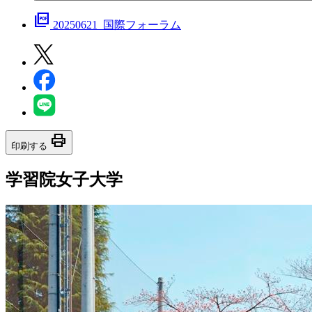
picture_as_pdf
20250621_国際フォーラム
print
印刷する
学習院女子大学