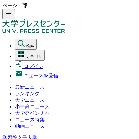
ページ上部
density_medium
検索
カテゴリ
ログイン
ニュースを受信
最新ニュース
ランキング
大学ニュース
小中高ニュース
大学発ベンチャー
ニュース特集
動画ニュース
学習院女子大学