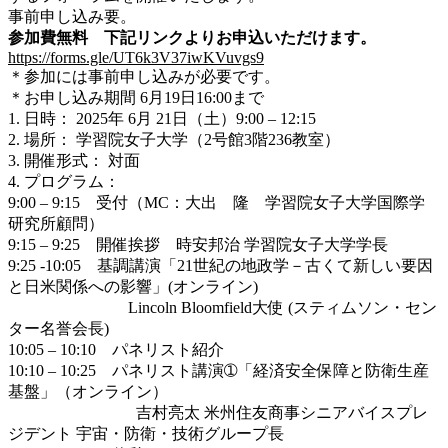
事前申し込み要。
参加費無料 下記リンクよりお申込いただけます。
https://forms.gle/UT6k3V37iwKVuvgs9
＊参加には事前申し込みが必要です。
＊お申し込み期間 6月19日16:00まで
1. 日時： 2025年 6月 21日（土）9:00 – 12:15
2. 場所： 学習院女子大学（2号館3階236教室）
3. 開催形式： 対面
4. プログラム：
9:00 – 9:15 受付（MC：大出 隆 学習院女子大学国際学
研究所顧問）
9:15 – 9:25 開催挨拶 時安邦治 学習院女子大学学長
9:25 -10:05 基調講演「21世紀の地政学－古くて新しい要因
と日米関係への影響」(オンライン)
Lincoln Bloomfield大使 (スティムソン・セン
ター名誉会長)
10:05 – 10:10 パネリスト紹介
10:10 – 10:25 パネリスト講演➀「経済安全保障と防衛生産
基盤」（オンライン）
吉村亮太 米州住友商事シニアバイスプレ
ジデント 宇宙・防衛・技術グループ長