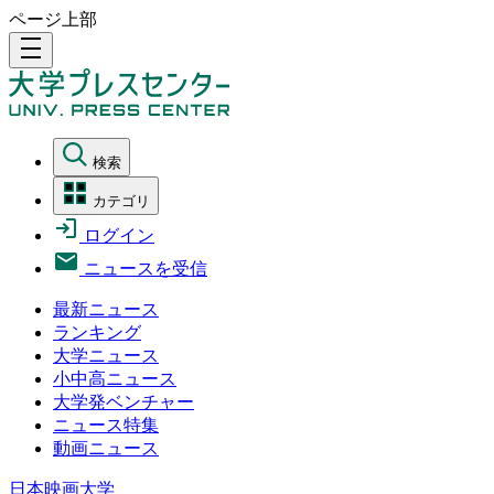
ページ上部
density_medium
検索
カテゴリ
ログイン
ニュースを受信
最新ニュース
ランキング
大学ニュース
小中高ニュース
大学発ベンチャー
ニュース特集
動画ニュース
日本映画大学