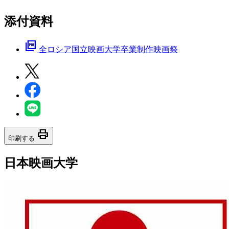
添付資料
picture_as_pdf
全ロシア国立映画大学卒業制作映画祭
print
印刷する
日本映画大学