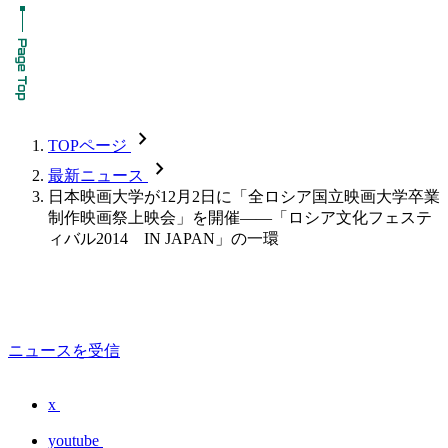
chevron_forward
TOPページ
chevron_forward
最新ニュース
日本映画大学が12月2日に「全ロシア国立映画大学卒業
制作映画祭上映会」を開催――「ロシア文化フェステ
ィバル2014 IN JAPAN」の一環
ニュースを受信
x
youtube