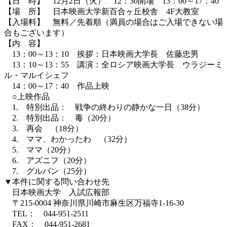
【日 時】 12月2日（火） 12：30開場 13：00～17：40
【場 所】 日本映画大学新百合ヶ丘校舎 4F大教室
【入場料】 無料／先着順（満員の場合はご入場できない場
合もございます）
【内 容】
13：00～13：10 挨拶：日本映画大学長 佐藤忠男
13：10～13：55 講演：全ロシア映画大学長 ウラジーミ
ル・マルイシェフ
14：00～17：40 作品上映
○上映作品
1. 特別出品： 戦争の終わりの静かな一日（38分）
2. 特別出品： 毒（20分）
3. 再会 （18分）
4. ママ、わかったわ （32分）
5. ママ（20分）
6. アズニフ（20分）
7. グルバン（25分）
▼本件に関する問い合わせ先
日本映画大学 入試広報部
〒215-0004 神奈川県川崎市麻生区万福寺1-16-30
TEL： 044-951-2511
FAX： 044-951-2681