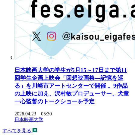
日本映画大学の学生が5月15～17日まで第11
回学生企画上映会「回想映画祭―記憶を巡
る」を川崎市アートセンターで開催 。9作品
の上映に加え、沢村敏プロデューサー、犬童
一心監督のトークショーを予定
2026.04.23 05:30
日本映画大学
すべてを見る