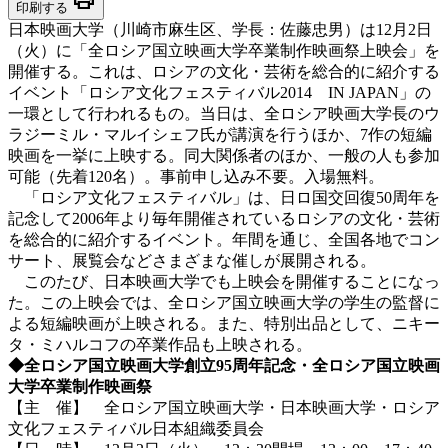
印刷する
日本映画大学（川崎市麻生区、学長：佐藤忠男）は12月2日
（火）に「全ロシア国立映画大学卒業制作映画祭上映会」を
開催する。これは、ロシアの文化・芸術を総合的に紹介する
イベント「ロシア文化フェスティバル2014 IN JAPAN」の
一環として行われるもの。当日は、全ロシア映画大学長のウ
ラジーミル・マルイシェフ氏が講演を行うほか、7作の短編
映画を一挙に上映する。同大関係者のほか、一般の人も参加
可能（先着120名）。事前申し込み不要。入場無料。
「ロシア文化フェスティバル」は、日ロ国交回復50周年を
記念して2006年より毎年開催されているロシアの文化・芸術
を総合的に紹介するイベント。年間を通じ、全国各地でコン
サート、展覧会などさまざまな催しが展開される。
このたび、日本映画大学でも上映会を開催することになっ
た。この上映会では、全ロシア国立映画大学の学生の監督に
よる短編映画が上映される。また、特別出品として、ニキー
タ・ミハルコフの卒業作品も上映される。
◆全ロシア国立映画大学創立95周年記念・全ロシア国立映画
大学卒業制作映画祭
【主 催】 全ロシア国立映画大学・日本映画大学・ロシア
文化フェスティバル日本組織委員会