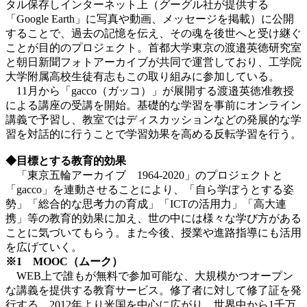
タル保存しインターネット上（グーグル社が提供する
「Google Earth」に写真や動画、メッセージを掲載）に公開
することで、過去の記憶を伝え、その魂を後世へと受け継ぐ
ことが目的のプロジェクト。首都大学東京の渡邉英徳研究室
と朝日新聞フォトアーカイブが共同で運営しており、工学院
大学附属高校生徒有志もこの取り組みに参加している。
11月から「gacco（ガッコ）」が展開する渡邉英徳准教授
による講座の受講を開始。基礎的な学習を事前にオンライン
講義で予習し、教室ではディスカッションなどの発展的な学
習を対話的に行うことで学習効果を高める反転学習を行う。
◆目標とする教育的効果
「東京五輪アーカイブ 1964-2020」のプロジェクトと
「gacco」を連動させることにより、「自ら学ぼうとする姿
勢」「総合的な思考力の育成」「ICTの活用力」「高大連
携」等の教育的効果に加え、世の中には様々な学び方がある
ことに気づいてもらう。また今後、授業や進路指導にも活用
を広げていく。
※1 MOOC（ムーク）
WEB上で誰もが無料で参加可能な、大規模かつオープン
な講義を提供する教育サービス。修了者に対して修了証を発
行する。2012年より米国を中心に広がり、世界中から1千万