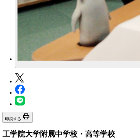
print
印刷する
工学院大学附属中学校・高等学校