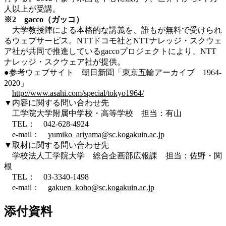
人以上が受講。
※2 gacco（ガッコ）
大学教授陣による本格的な講義を、誰もが無料で受けられ
るウェブサービス。NTTドコモ社とNTTナレッジ・スクウェ
ア社が共同で推進しているgaccoプロジェクトにより、NTT
ナレッジ・スクウェア社が提供。
●参考ウェブサイト 朝日新聞「東京五輪アーカイブ 1964-
2020」
http://www.asahi.com/special/tokyo1964/
▼内容に関する問い合わせ先
工学院大学附属中学校・高等学校 担当：有山
TEL： 042-628-4924
e-mail：
yumiko_ariyama@sc.kogakuin.ac.jp
▼取材に関する問い合わせ先
学校法人工学院大学 総合企画部広報課 担当：佐野・関
根
TEL： 03-3340-1498
e-mail：
gakuen_koho@sc.kogakuin.ac.jp
添付資料