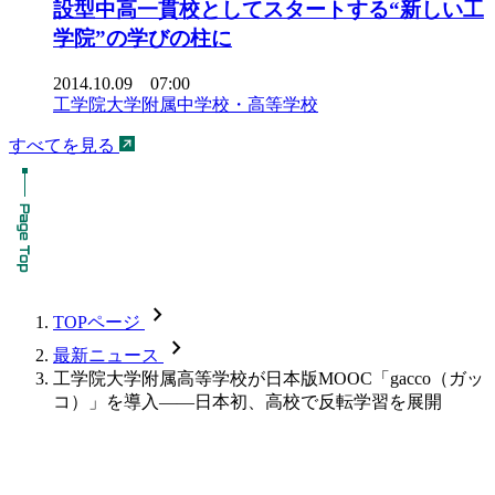
設型中高一貫校としてスタートする“新しい工
学院”の学びの柱に
2014.10.09 07:00
工学院大学附属中学校・高等学校
すべてを見る
chevron_forward
TOPページ
chevron_forward
最新ニュース
工学院大学附属高等学校が日本版MOOC「gacco（ガッ
コ）」を導入――日本初、高校で反転学習を展開