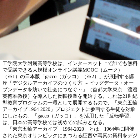
工学院大学附属高等学校は、インターネット上で誰でも無料
で受講できる大規模オンライン講義MOOC（ムーク）
（※1）の日本版「gacco（ガッコ）（※2）」が展開する講
座「デジタルアーカイブのつくり方 ～ビッグデータ・オー
プンデータを紡いで社会につなぐ～」（首都大学東京 渡邉
英徳准教授）を導入した反転授業を開始する。これは21世紀
型教育プログラムの一環として展開するもので、「東京五輪
アーカイブ 1964-2020」プロジェクトに参画する生徒を対象
にしたもの。「gacco（ガッコ）」を活用した「反転学習」
は、日本の高等学校では初めての試みとなる。
「東京五輪アーカイブ 1964-2020」とは、1964年に開催
された東京オリンピックにまつわる証言や写真の資料をデジ