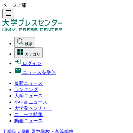
ページ上部
density_medium
検索
カテゴリ
ログイン
ニュースを受信
最新ニュース
ランキング
大学ニュース
小中高ニュース
大学発ベンチャー
ニュース特集
動画ニュース
工学院大学附属中学校・高等学校