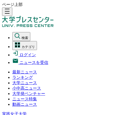
ページ上部
density_medium
検索
カテゴリ
ログイン
ニュースを受信
最新ニュース
ランキング
大学ニュース
小中高ニュース
大学発ベンチャー
ニュース特集
動画ニュース
実践女子大学