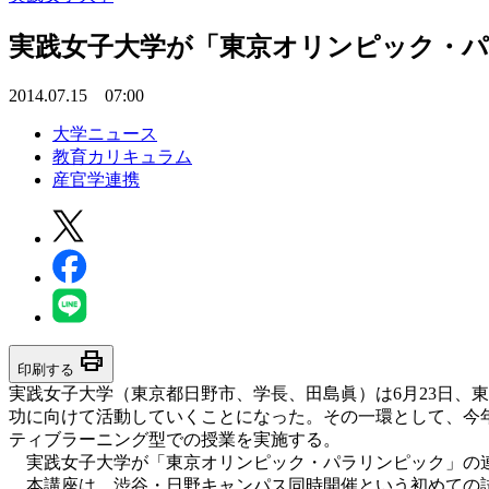
実践女子大学が「東京オリンピック・
2014.07.15 07:00
大学ニュース
教育カリキュラム
産官学連携
print
印刷する
実践女子大学（東京都日野市、学長、田島眞）は6月23日、
功に向けて活動していくことになった。その一環として、今
ティブラーニング型での授業を実施する。
実践女子大学が「東京オリンピック・パラリンピック」の連
本講座は、渋谷・日野キャンパス同時開催という初めての試