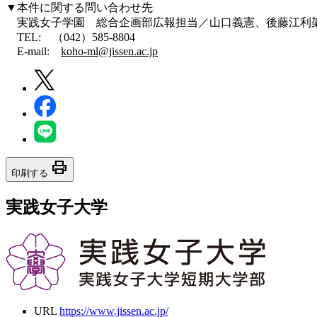
▼本件に関する問い合わせ先
実践女子学園 総合企画部広報担当／山口義憲、後藤江利
TEL: （042）585-8804
E-mail:
koho-ml@jissen.ac.jp
print
印刷する
実践女子大学
URL
https://www.jissen.ac.jp/