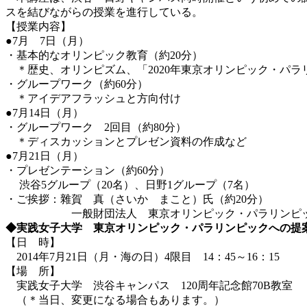
スを結びながらの授業を進行している。
【授業内容】
●7月 7日（月）
・基本的なオリンピック教育（約20分）
＊歴史、オリンピズム、「2020年東京オリンピック・パ
・グループワーク（約60分）
＊アイデアフラッシュと方向付け
●7月14日（月）
・グループワーク 2回目（約80分）
＊ディスカッションとプレゼン資料の作成など
●7月21日（月）
・プレゼンテーション（約60分）
渋谷5グループ（20名）、日野1グループ（7名）
・ご挨拶：雜賀 真（さいか まこと）氏（約20分）
一般財団法人 東京オリンピック・パラリンピック競
◆実践女子大学 東京オリンピック・パラリンピックへの提
【日 時】
2014年7月21日（月・海の日）4限目 14：45～16：15
【場 所】
実践女子大学 渋谷キャンパス 120周年記念館70B教室
（＊当日、変更になる場合もあります。）