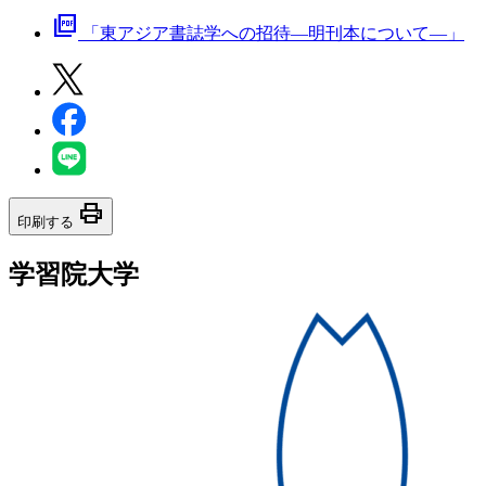
picture_as_pdf
「東アジア書誌学への招待―明刊本について―」
print
印刷する
学習院大学