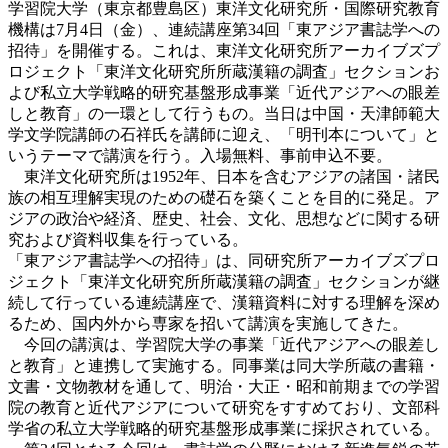
学習院大学（東京都豊島区）東洋文化研究所・国際研究教育
機構は7月4日（金）、連続講座第34回「東アジア書誌学への
招待」を開催する。これは、東洋文化研究所アーカイブズプ
ロジェクト「東洋文化研究所所蔵漢籍の調査」セクションお
よび私立大学戦略的研究基盤形成事業「近代アジアへの眼差
しと教育」の一環として行うもの。当日は中国・天津師範大
学文学院講師の石祥氏を講師に迎え、「明刊本について」と
いうテーマで講演を行う。入場無料、事前申込不要。
東洋文化研究所は1952年、日本を含むアジアの諸国・諸民
族の相互理解実現のための礎石を築くことを目的に発足。ア
ジアの政治や経済、歴史、社会、文化、思想などに関する研
究および資料収集を行っている。
「東アジア書誌学への招待」は、同研究所アーカイブズプロ
ジェクト「東洋文化研究所所蔵漢籍の調査」セクションが継
続して行っている連続講座で、漢籍資料に対する理解を深め
るため、国内外から専家を招いて講演を実施してきた。
今回の講演は、学習院大学の事業「近代アジアへの眼差し
と教育」と連携して実施する。同事業は同大学所蔵の書籍・
文書・文物教材を通して、明治・大正・昭和前期までの学習
院の教育と近代アジアについて研究をすすめており、文部科
学省の私立大学戦略的研究基盤形成事業に採択されている。