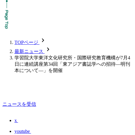
chevron_forward
TOPページ
chevron_forward
最新ニュース
学習院大学東洋文化研究所・国際研究教育機構が7月4
日に連続講座第34回「東アジア書誌学への招待―明刊
本について―」を開催
ニュースを受信
x
youtube