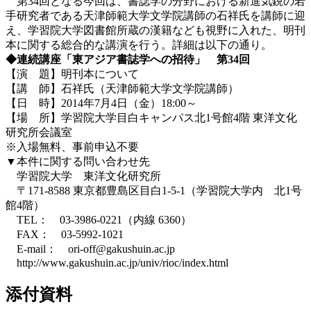
第34回となる今回は、書誌学の分野における新進気鋭の若
手研究者である天津師範大学文学院講師の石祥氏を講師に迎
え、学習院大学図書館所蔵の漢籍なども視野に入れた、明刊
本に関する総合的な講演を行う。詳細は以下の通り。
◆連続講座「東アジア書誌学への招待」 第34回
【演 題】明刊本について
【講 師】石祥氏（天津師範大学文学院講師）
【日 時】2014年7月4日（金）18:00～
【場 所】学習院大学目白キャンパス北1号館4階 東洋文化
研究所会議室
※入場無料、事前申込不要
▼本件に関する問い合わせ先
学習院大学 東洋文化研究所
〒171-8588 東京都豊島区目白1-5-1（学習院大学内 北1号
館4階）
TEL： 03-3986-0221（内線 6360）
FAX： 03-5992-1021
E-mail： ori-off@gakushuin.ac.jp
http://www.gakushuin.ac.jp/univ/rioc/index.html
添付資料