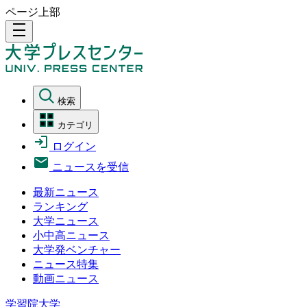
ページ上部
density_medium
検索
カテゴリ
ログイン
ニュースを受信
最新ニュース
ランキング
大学ニュース
小中高ニュース
大学発ベンチャー
ニュース特集
動画ニュース
学習院大学