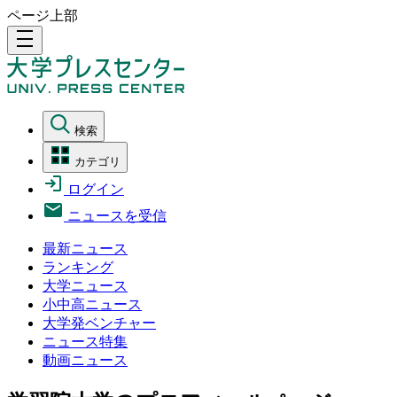
ページ上部
density_medium
検索
カテゴリ
ログイン
ニュースを受信
最新ニュース
ランキング
大学ニュース
小中高ニュース
大学発ベンチャー
ニュース特集
動画ニュース