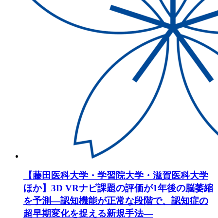
【藤田医科大学・学習院大学・滋賀医科大学
ほか】3D VRナビ課題の評価が1年後の脳萎縮
を予測―認知機能が正常な段階で、認知症の
超早期変化を捉える新規手法―