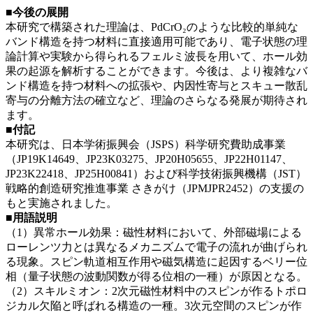
■今後の展開
本研究で構築された理論は、PdCrO₂のような比較的単純な
バンド構造を持つ材料に直接適用可能であり、電子状態の理
論計算や実験から得られるフェルミ波長を用いて、ホール効
果の起源を解析することができます。今後は、より複雑なバ
ンド構造を持つ材料への拡張や、内因性寄与とスキュー散乱
寄与の分離方法の確立など、理論のさらなる発展が期待され
ます。
■付記
本研究は、日本学術振興会（JSPS）科学研究費助成事業
（JP19K14649、JP23K03275、JP20H05655、JP22H01147、
JP23K22418、JP25H00841）および科学技術振興機構（JST）
戦略的創造研究推進事業 さきがけ（JPMJPR2452）の支援の
もと実施されました。
■用語説明
（1）異常ホール効果：磁性材料において、外部磁場による
ローレンツ力とは異なるメカニズムで電子の流れが曲げられ
る現象。スピン軌道相互作用や磁気構造に起因するベリー位
相（量子状態の波動関数が得る位相の一種）が原因となる。
（2）スキルミオン：2次元磁性材料中のスピンが作るトポロ
ジカル欠陥と呼ばれる構造の一種。3次元空間のスピンが作