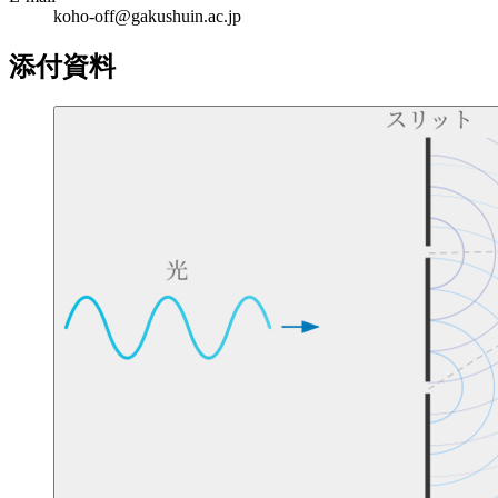
koho-off@gakushuin.ac.jp
添付資料