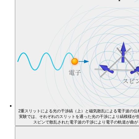
2重スリットによる光の干渉縞（上）と磁気散乱による電子波の位相
実験では、それぞれのスリットを通った光の干渉により縞模様が
スピンで散乱された電子波の干渉により電子の軌道が曲が