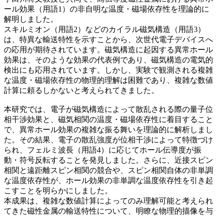
ール効果（用語1）の非自明な温度・磁場依存性を理論的に
解明しました。
スキルミオン（用語2）などのカイラル磁気構造（用語3）
は、特異な輸送特性を示すことから、次世代電子デバイスへ
の応用が期待されています。磁気構造に起因する異常ホール
効果は、そのような効果の代表例であり、磁気構造の電気的
検出にも応用されています。しかし、実験で観測される複雑
な温度・磁場依存性の物理的理解は困難であり、複雑な数値
計算に頼るしかないと考えられてきました。
本研究では、電子が磁気構造によって散乱される際の量子位
相干渉効果と、磁気相関の温度・磁場依存性に着目すること
で、異常ホール効果の複雑な振る舞いを理論的に解析しまし
た。その結果、電子の散乱強度が位相干渉によって特徴づけ
られ、フェルミ波長（用語4）に応じてホール伝導度が振
動・符号反転することを発見しました。さらに、近接スピン
相関と遠距離スピン相関の競合や、スピン相関自体の非単調
な温度依存性が、ホール効果の非単調な温度依存性を引き起
こすことを明らかにしました。
本成果は、複雑な数値計算によってのみ理解可能と考えられ
てきた磁性金属の輸送特性について、明瞭な物理的描像を与