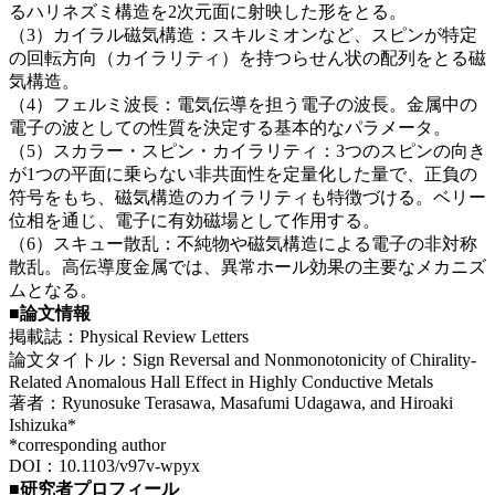
るハリネズミ構造を2次元面に射映した形をとる。
（3）カイラル磁気構造：スキルミオンなど、スピンが特定
の回転方向（カイラリティ）を持つらせん状の配列をとる磁
気構造。
（4）フェルミ波長：電気伝導を担う電子の波長。金属中の
電子の波としての性質を決定する基本的なパラメータ。
（5）スカラー・スピン・カイラリティ：3つのスピンの向き
が1つの平面に乗らない非共面性を定量化した量で、正負の
符号をもち、磁気構造のカイラリティも特徴づける。ベリー
位相を通じ、電子に有効磁場として作用する。
（6）スキュー散乱：不純物や磁気構造による電子の非対称
散乱。高伝導度金属では、異常ホール効果の主要なメカニズ
ムとなる。
■論文情報
掲載誌：Physical Review Letters
論文タイトル：Sign Reversal and Nonmonotonicity of Chirality-
Related Anomalous Hall Effect in Highly Conductive Metals
著者：Ryunosuke Terasawa, Masafumi Udagawa, and Hiroaki
Ishizuka*
*corresponding author
DOI：10.1103/v97v-wpyx
■研究者プロフィール