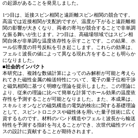
の起源があることを発見しました。
1つ目は、近接スピン相関と遠距離スピン相関の競合です。
高温では近接相関が支配的ですが、温度が下がると遠距離相
関の影響が大きくなり、両者の寄与が競合することで非単調
な振る舞いが生じます。2つ目は、高磁場領域ではスピン相
関自体が非単調な温度依存性を示すことです。この結果、ホ
ール伝導度の符号反転を引き起こします。これらの効果は、
フェルミ波長の値によって異なる現れ方をすることも明らか
になりました。
■社会的インパクト
本研究は、複雑な数値計算によってのみ解析が可能と考えら
れてきた磁性金属の輸送特性について、電子の量子位相干渉
と磁気相関に基づく明瞭な理論を提示しました。この理論に
より、従来の理論に比べて簡単な計算でホール効果の温度依
存性を予測することが可能となりました。また、本成果は、
スキルミオンなどの磁気構造の電気的検出に関する基礎理論
として、スピントロニクスや磁性体を用いた量子技術に広く
資するものです。材料のバンド構造やフェルミ波長から輸送
特性を予測する指針を与えることができ、次世代磁性デバイ
スの設計に貢献することが期待されます。