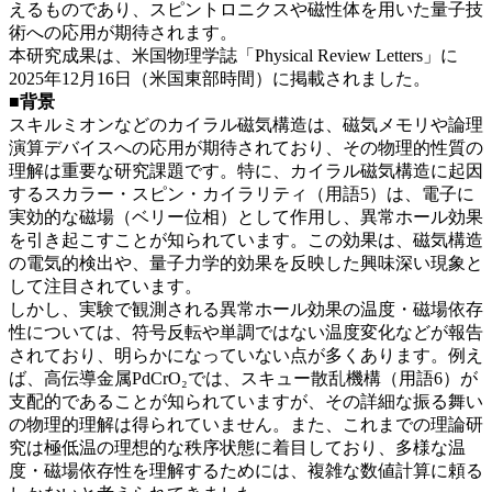
えるものであり、スピントロニクスや磁性体を用いた量子技
術への応用が期待されます。
本研究成果は、米国物理学誌「Physical Review Letters」に
2025年12月16日（米国東部時間）に掲載されました。
■背景
スキルミオンなどのカイラル磁気構造は、磁気メモリや論理
演算デバイスへの応用が期待されており、その物理的性質の
理解は重要な研究課題です。特に、カイラル磁気構造に起因
するスカラー・スピン・カイラリティ（用語5）は、電子に
実効的な磁場（ベリー位相）として作用し、異常ホール効果
を引き起こすことが知られています。この効果は、磁気構造
の電気的検出や、量子力学的効果を反映した興味深い現象と
して注目されています。
しかし、実験で観測される異常ホール効果の温度・磁場依存
性については、符号反転や単調ではない温度変化などが報告
されており、明らかになっていない点が多くあります。例え
ば、高伝導金属PdCrO₂では、スキュー散乱機構（用語6）が
支配的であることが知られていますが、その詳細な振る舞い
の物理的理解は得られていません。また、これまでの理論研
究は極低温の理想的な秩序状態に着目しており、多様な温
度・磁場依存性を理解するためには、複雑な数値計算に頼る