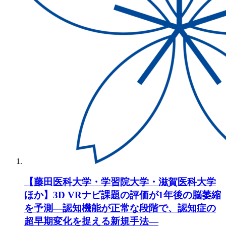
【藤田医科大学・学習院大学・滋賀医科大学
ほか】3D VRナビ課題の評価が1年後の脳萎縮
を予測―認知機能が正常な段階で、認知症の
超早期変化を捉える新規手法―