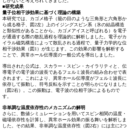
しかないと考えられてきました。
■研究成果
量子位相干渉効果に基づく理論の構築
本研究では、カゴメ格子（籠の目のような三角形と六角形か
ら成る格子、図2左）上のイジングスピン系（氷の結晶構造
と類似性があることから、カゴメアイスと呼ばれる）を電子
が通過する際の散乱過程を理論的に解析しました。電子がカ
イラル磁気構造によって散乱される過程で、量子力学的な位
相干渉効果（図1）が生じます。この効果の影響を解析する
ことで、異常ホール伝導度の一般公式を導出しました。
導出された公式は、スカラー・スピン・カイラリティと、伝
導電子の電子波の波長であるフェルミ波長の組み合わせで表
されます。これにより、異常ホール伝導度がフェルミ波長に
依存して振動し、符号反転を示すことが明らかになりました
（図2右）。この振動は、電子波の位相干渉によるもので
す。
非単調な温度依存性のメカニズムの解明
さらに、数値シミュレーションを用いてスピン相関の温度・
磁場依存性を計算し、異常ホール効果の振る舞いを解析しま
した。その結果、非単調な温度依存性（図2右）には主に2つ