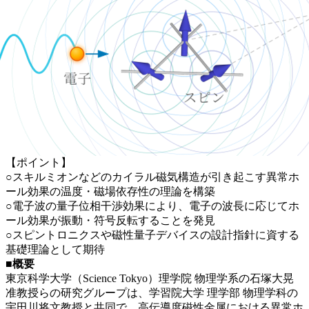
【ポイント】
○スキルミオンなどのカイラル磁気構造が引き起こす異常ホ
ール効果の温度・磁場依存性の理論を構築
○電子波の量子位相干渉効果により、電子の波長に応じてホ
ール効果が振動・符号反転することを発見
○スピントロニクスや磁性量子デバイスの設計指針に資する
基礎理論として期待
■概要
東京科学大学（Science Tokyo）理学院 物理学系の石塚大晃
准教授らの研究グループは、学習院大学 理学部 物理学科の
宇田川将文教授と共同で、高伝導度磁性金属における異常ホ