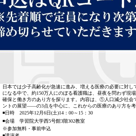
日本では少子高齢化が急速に進み、増える医療の必要に対し
になる中で、約150万人にのぼる看護職は、昼夜を問わず現
確保と働き方のあり方を探ります。内容は、①人口減少社会
ントの展望――の3点を中心に、これからの医療のあり方を
◾️日時 2025年12月6日(土)14：00～15：30
◾️会場 学習院大学西5号館3階302教室
※参加無料・事前申込
◾️講演者