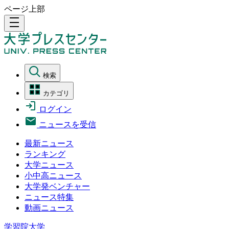
ページ上部
density_medium
検索
カテゴリ
ログイン
ニュースを受信
最新ニュース
ランキング
大学ニュース
小中高ニュース
大学発ベンチャー
ニュース特集
動画ニュース
学習院大学