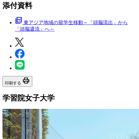
添付資料
picture_as_pdf
東アジア地域の留学生移動～「頭脳流出」から
「頭脳還流」へ～
print
印刷する
学習院女子大学