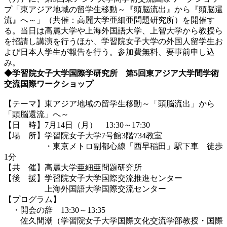
プ「東アジア地域の留学生移動～『頭脳流出』から『頭脳還
流』へ～」（共催：高麗大学亜細亜問題研究所）を開催す
る。当日は高麗大学や上海外国語大学、上智大学から教授ら
を招請し講演を行うほか、学習院女子大学の外国人留学生お
よび日本人学生が報告を行う。参加費無料、要事前申し込
み。
◆学習院女子大学国際学研究所 第5回東アジア大学間学術
交流国際ワークショップ
【テーマ】東アジア地域の留学生移動～「頭脳流出」から
「頭脳還流」へ～
【日 時】7月14日（月） 13:30～17:30
【場 所】学習院女子大学7号館3階734教室
・東京メトロ副都心線「西早稲田」駅下車 徒歩
1分
【共 催】高麗大学亜細亜問題研究所
【後 援】学習院女子大学国際交流推進センター
上海外国語大学国際交流センター
【プログラム】
・開会の辞 13:30～13:35
佐久間潮（学習院女子大学国際文化交流学部教授・国際