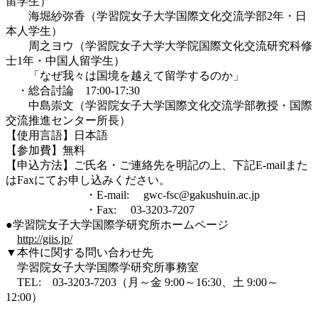
留学生）
海堀紗弥香（学習院女子大学国際文化交流学部2年・日
本人学生）
周之ヨウ（学習院女子大学大学院国際文化交流研究科修
士1年・中国人留学生）
「なぜ我々は国境を越えて留学するのか」
・総合討論 17:00-17:30
中島崇文（学習院女子大学国際文化交流学部教授・国際
交流推進センター所長）
【使用言語】日本語
【参加費】無料
【申込方法】ご氏名・ご連絡先を明記の上、下記E-mailまた
はFaxにてお申し込みください。
・E-mail: gwc-fsc@gakushuin.ac.jp
・Fax: 03-3203-7207
●学習院女子大学国際学研究所ホームページ
http://giis.jp/
▼本件に関する問い合わせ先
学習院女子大学国際学研究所事務室
TEL: 03-3203-7203（月～金 9:00～16:30、土 9:00～
12:00）