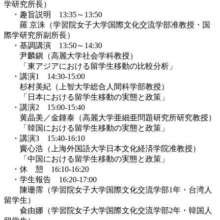
学研究所長）
・趣旨説明 13:35～13:50
羅 京洙（学習院女子大学国際文化交流学部准教授・国
際学研究所副所長）
・基調講演 13:50～14:30
尹麟鎭（高麗大学社会学科教授）
「東アジアにおける留学生移動の比較分析」
・講演1 14:30-15:00
杉村美紀（上智大学総合人間科学部教授）
「日本における留学生移動の実態と政策」
・講演2 15:00-15:40
黄晶美／金鍾泰（高麗大学亜細亜問題研究所研究教授）
「韓国における留学生移動の実態と政策」
・講演3 15:40-16:10
竇心浩（上海外国語大学日本文化経済学院准教授）
「中国における留学生移動の実態と政策」
・休 憩 16:10-16:20
・学生報告 16:20-17:00
陳珊霈（学習院女子大学国際文化交流学部1年・台湾人
留学生）
兪由娜（学習院女子大学国際文化交流学部2年・韓国人