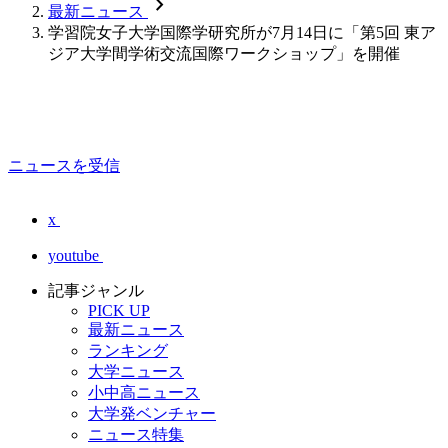
chevron_forward
最新ニュース
学習院女子大学国際学研究所が7月14日に「第5回 東ア
ジア大学間学術交流国際ワークショップ」を開催
ニュースを受信
x
youtube
記事ジャンル
PICK UP
最新ニュース
ランキング
大学ニュース
小中高ニュース
大学発ベンチャー
ニュース特集