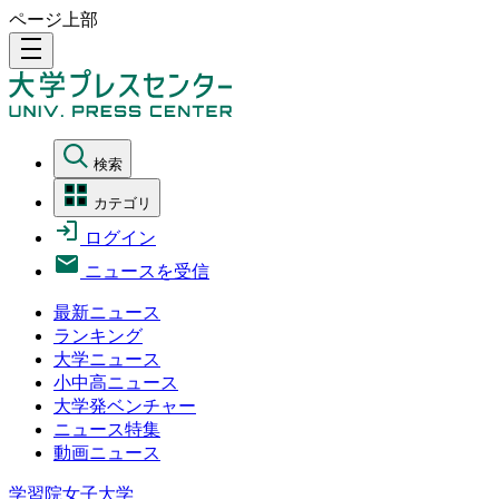
ページ上部
density_medium
検索
カテゴリ
ログイン
ニュースを受信
最新ニュース
ランキング
大学ニュース
小中高ニュース
大学発ベンチャー
ニュース特集
動画ニュース
学習院女子大学