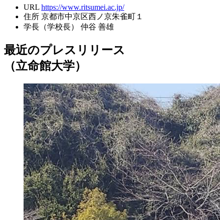
URL
https://www.ritsumei.ac.jp/
住所
京都市中京区西ノ京朱雀町１
学長（学校長）
仲谷 善雄
最近のプレスリリース
（立命館大学）