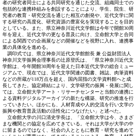
者の研究者同士による共同研究を通じた交流、組織同士での
包括的な連携枠組みを創設することにより、学生、院生、研
究者の教育・研究交流を通じた相互の創発や、近代文学に関
する研究の高度化、研究資源の豊富化を実現することを目的
としている。また、県立神奈川近代文学館は今年で開館30周
年を迎え、近代文学の更なる普及に向け、立命館大学と合同
による関西での企画展などの開催などを視野に入れ、連携事
業の具体化を進める。
調印式では、県立神奈川近代文学館館長 兼 公益財団法人
神奈川文学振興会理事長の辻原登氏は、「県立神奈川近代文
学館は、今年開館30周年を迎えた日本近代文学の総合ミュー
ジアムで、現在では、近代文学関連の図書、雑誌、肉筆資料
などの所蔵が118万点を超え、国内屈指の文学資料館へと成
長してきた。協定締結により、文学研究の振興・発展に関し
ては、立命館大学アート・リサーチセンターと当館の連携に
よる資料デジタルアーカイブの新たな構築、研究の推進を行
っていきたい。ほかにも、人材育成や人的交流を行い文学の
振興や教育普及活動の活性化につなげたい」と述べた。
立命館大学の川口清史学長は、「立命館大学は今、さまざ
まな機関との協定を広めてきている。それは大学が大学の中
に留まるのではなく、社会の人とともに教育・研究を進めて