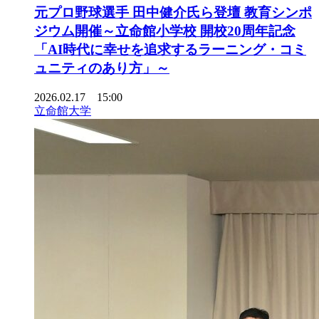
元プロ野球選手 田中健介氏ら登壇 教育シンポ
ジウム開催～立命館小学校 開校20周年記念
「AI時代に幸せを追求するラーニング・コミ
ュニティのあり方」～
2026.02.17 15:00
立命館大学