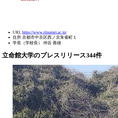
URL
https://www.ritsumei.ac.jp/
住所
京都市中京区西ノ京朱雀町１
学長（学校長）
仲谷 善雄
立命館大学のプレスリリース
344
件