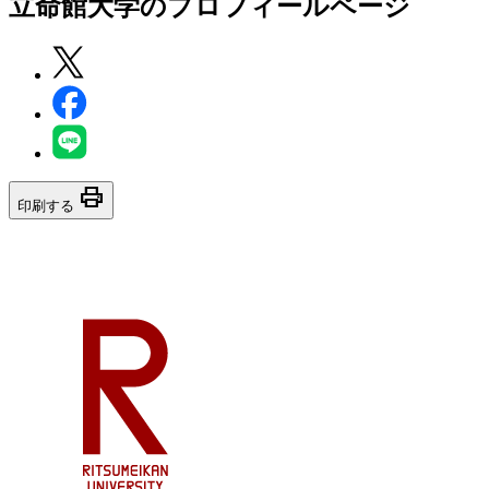
立命館大学
のプロフィールページ
print
印刷する