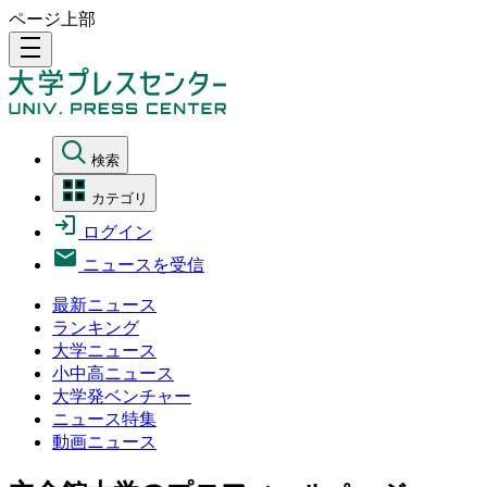
ページ上部
density_medium
検索
カテゴリ
ログイン
ニュースを受信
最新ニュース
ランキング
大学ニュース
小中高ニュース
大学発ベンチャー
ニュース特集
動画ニュース