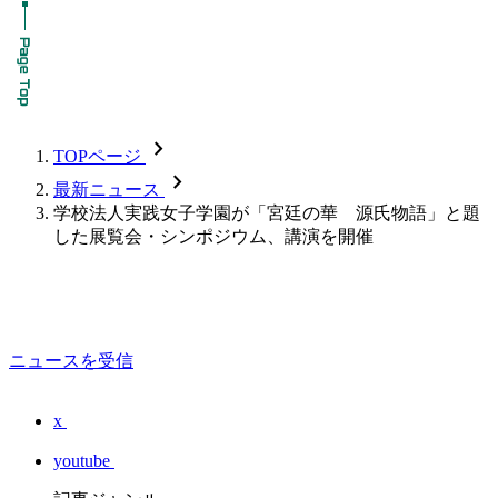
chevron_forward
TOPページ
chevron_forward
最新ニュース
学校法人実践女子学園が「宮廷の華 源氏物語」と題
した展覧会・シンポジウム、講演を開催
ニュースを受信
x
youtube