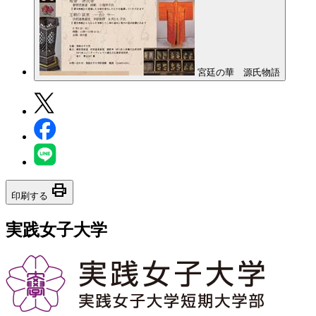
宮廷の華 源氏物語
print
印刷する
実践女子大学