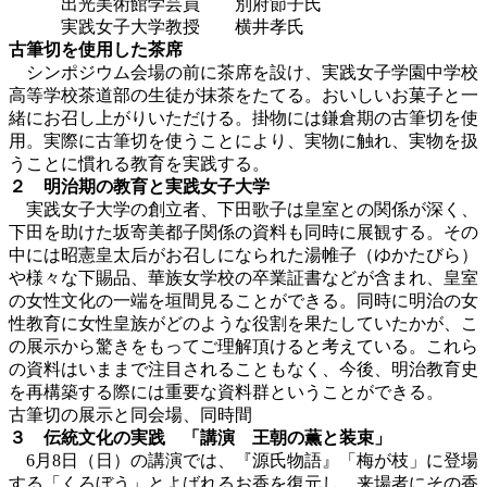
出光美術館学芸員 別府節子氏
実践女子大学教授 横井孝氏
古筆切を使用した茶席
シンポジウム会場の前に茶席を設け、実践女子学園中学校
高等学校茶道部の生徒が抹茶をたてる。おいしいお菓子と一
緒にお召し上がりいただける。掛物には鎌倉期の古筆切を使
用。実際に古筆切を使うことにより、実物に触れ、実物を扱
うことに慣れる教育を実践する。
２ 明治期の教育と実践女子大学
実践女子大学の創立者、下田歌子は皇室との関係が深く、
下田を助けた坂寄美都子関係の資料も同時に展観する。その
中には昭憲皇太后がお召しになられた湯帷子（ゆかたびら）
や様々な下賜品、華族女学校の卒業証書などが含まれ、皇室
の女性文化の一端を垣間見ることができる。同時に明治の女
性教育に女性皇族がどのような役割を果たしていたかが、こ
の展示から驚きをもってご理解頂けると考えている。これら
の資料はいままで注目されることもなく、今後、明治教育史
を再構築する際には重要な資料群ということができる。
古筆切の展示と同会場、同時間
３ 伝統文化の実践 「講演 王朝の薫と装束」
6月8日（日）の講演では、『源氏物語』「梅が枝」に登場
する「くろぼう」とよばれるお香を復元し、来場者にその香