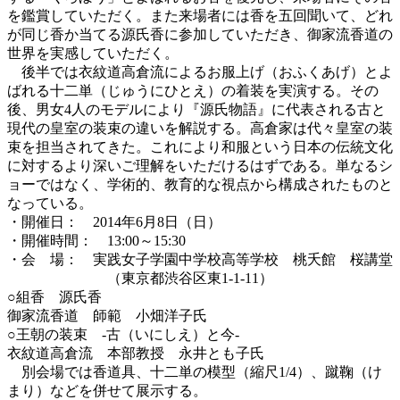
を鑑賞していただく。また来場者には香を五回聞いて、どれ
が同じ香か当てる源氏香に参加していただき、御家流香道の
世界を実感していただく。
後半では衣紋道高倉流によるお服上げ（おふくあげ）とよ
ばれる十二単（じゅうにひとえ）の着装を実演する。その
後、男女4人のモデルにより『源氏物語』に代表される古と
現代の皇室の装束の違いを解説する。高倉家は代々皇室の装
束を担当されてきた。これにより和服という日本の伝統文化
に対するより深いご理解をいただけるはずである。単なるシ
ョーではなく、学術的、教育的な視点から構成されたものと
なっている。
・開催日： 2014年6月8日（日）
・開催時間： 13:00～15:30
・会 場： 実践女子学園中学校高等学校 桃夭館 桜講堂
（東京都渋谷区東1-1-11）
○組香 源氏香
御家流香道 師範 小畑洋子氏
○王朝の装束 ‐古（いにしえ）と今‐
衣紋道高倉流 本部教授 永井とも子氏
別会場では香道具、十二単の模型（縮尺1/4）、蹴鞠（け
まり）などを併せて展示する。