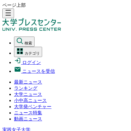
ページ上部
density_medium
検索
カテゴリ
ログイン
ニュースを受信
最新ニュース
ランキング
大学ニュース
小中高ニュース
大学発ベンチャー
ニュース特集
動画ニュース
実践女子大学