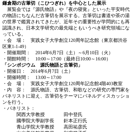
鎌倉期の古筆切（こひつぎれ）を中心とした展示
展覧会では『源氏物語』や『夜の寝覚』といった平安時代
の物語にちなんだ古筆切を展示する。古筆切は書道や茶の湯
の世界で鑑賞されてきたが、近年その重要性が学問的にも再
認識され、日本文学研究の最先端ともいうべき研究領域にな
っている。
・会 場： 実践女子大学創立120周年記念館（東京都渋谷
区東1-1-49）
・開催期間： 2014年6月7日（土）～6月10日（火）
・開館時間： 10:00～17:00（最終日10:00～16:00）
「シンポジウム 源氏物語と古筆切」
・開催日： 2014年6月7日（土）
・開催時間： 13:00～17:00
・会 場： 実践女子大学創立120周年記念館4階403教室
・内 容： 源氏物語、古筆切、和歌などの研究の専門家を
パネリストに迎え、古筆切をテーマにパネルディスカッショ
ンを行う。
・パネリスト：
関西大学教授 田中登氏
國學院大學副学長 針本正行氏
青山学院大学教授 高田祐彦氏