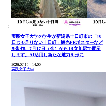
実践女子大学の学生が新潟県十日町市の「10
日じゃ足りない十日町」観光PRポスターなど
を制作。7月17日（金）からJR立川駅で展示
します。AI活用し新たな魅力を形に
2026.07.15 14:00
実践女子大学