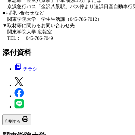
京急線「金沢八景駅」下車 徒歩15分 または
京浜急行バス「金沢八景駅」バス停より追浜日産自動車行乗
■お問い合わせなど
関東学院大学 学生生活課（045-786-7012）
▼取材等に関わるお問い合わせ先
関東学院大学 広報室
TEL： 045-786-7049
添付資料
picture_as_pdf
チラシ
print
印刷する