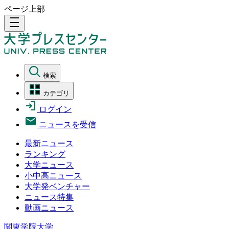
ページ上部
density_medium
検索
カテゴリ
ログイン
ニュースを受信
最新ニュース
ランキング
大学ニュース
小中高ニュース
大学発ベンチャー
ニュース特集
動画ニュース
関東学院大学