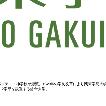
浜バプテスト神学校が源流。1949年の学制改革により関東学院
12学部を設置する総合大学。