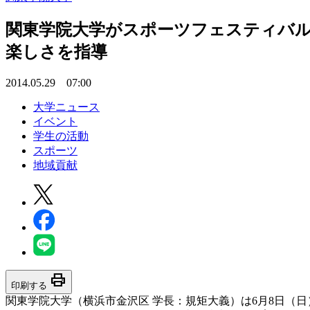
関東学院大学がスポーツフェスティバル
楽しさを指導
2014.05.29 07:00
大学ニュース
イベント
学生の活動
スポーツ
地域貢献
print
印刷する
関東学院大学（横浜市金沢区 学長：規矩大義）は6月8日（