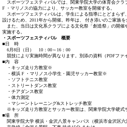
スポーツフェスティバルでは、関東学院大学の体育会クラブに
F ・マリノスの協力により、サッカー教室を開催する。
スポーツフェスティバルは、学生による指導にとどまらず、
設けるため、2011年から開催。昨年は、 付き添いのご家族を
また、当日は文化系クラブによる文化祭「創造祭」の開催や
実施する。
・スポーツフェスティバル 概要
■日 時
6月8日（日） 10：00～16：00
競技により実施時間が異なります。別添の資料（PDFファ
■内 容
・キッズ走り方教室※
・横浜 F ・マリノス小学生・園児サッカー教室※
・ソフトテニス教室
・ストリートダンス教室
・チアダンス教室
・体力測定
・マシーントレーニング&ストレッチ教室
※キッズ走り方教室とサッカー教室は、関東学院大学硬式サ
■場 所
関東学院大学 横浜・金沢八景キャンパス（横浜市金沢区六浦東1