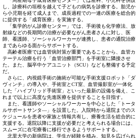
「周産期母子成育医療センター」では産科、小児科を併設
し、診療科の垣根を越えて子どもの病気を診療する。胎児か
ら小児期を経て成人まで、成長過程での一連の医療を総合的
に提供する「成育医療」を実施する。
「集学的がん診療センター」では、手術後も化学療法、放
射線などの長期間の治療が必要ながん患者さんに対し、医
師、看護師、ソーシャルワーカーが連携し、患者の通院治療
まであらゆる面からサポートする。
高齢者医療では血管病対策が重要であることから、血管カ
テーテル治療を行う「血管治療部門」を手術室に隣接させ
た。また、脳卒中ケアユニット（SCU）なども整備する予定
だ。
さらに、内視鏡手術の施術が可能な手術支援ロボット「ダ
ヴィンチ」の導入や、手術室とCT室、血管撮影室が一体化
した「ハイブリッド手術室」といった最新の設備を備え、こ
れまで以上に高度な先進医療を提供することを目指す。
また、看護師やソーシャルワーカーを中心とした「トータ
ルサポートサンタ―」を設置した。入院時から退院までのス
ケジュールを患者や家族と情報共有し、療養生活を総合的に
支援する。退院以降に支援が必要だと考えられる場合には、
スムーズに在宅療養に移行できるようサポートする。
北里大学の新病院は、学生が経験を積み、知見を広げられ