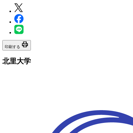
print
印刷する
北里大学