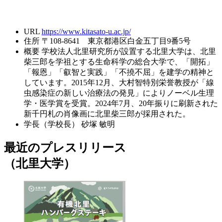
URL
https://www.kitasato-u.ac.jp/
住所
〒108-8641 東京都港区白金五丁目9番5号
概要
学校法人北里研究所が設置する北里大学は、北里
柴三郎を学祖とする生命科学の総合大学で、「開拓」
「報恩」「叡智と実践」「不撓不屈」を建学の精神と
しています。2015年12月、大村智特別栄誉教授が「線
虫感染症の新しい治療法の発見」によりノーベル生理
学・医学賞を受賞。2024年7月、20年振りに刷新された
新千円札の肖像画に北里柴三郎が採用された。
学長（学校長）
砂塚 敏明
最近のプレスリリース
（北里大学）