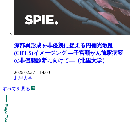
深部異形成を非侵襲に捉える円偏光散乱
(CiPLS)イメージング ―子宮頸がん前駆病変
の非侵襲診断に向けて―（北里大学）
2026.02.27 14:00
北里大学
すべてを見る