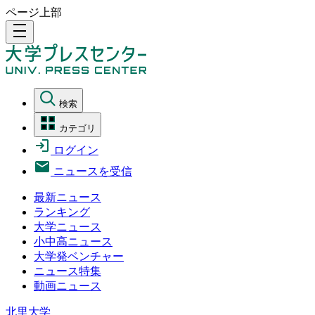
ページ上部
density_medium
検索
カテゴリ
ログイン
ニュースを受信
最新ニュース
ランキング
大学ニュース
小中高ニュース
大学発ベンチャー
ニュース特集
動画ニュース
北里大学