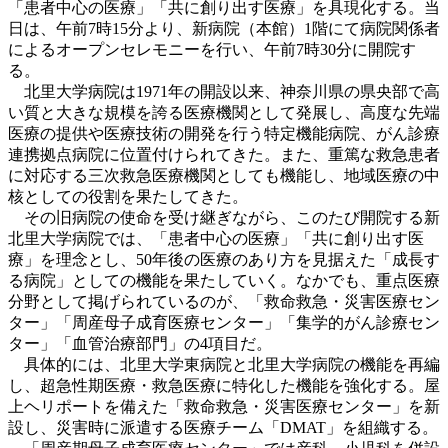
「患者中心の医療」「共に創り出す医療」を具現化する。当
日は、午前7時15分より、新病院（本館）1階にて病院関係者
によるオープンセレモニーを行い、午前7時30分に開院す
る。
北里大学病院は1971年の開設以来、神奈川県の県央部で高
い質と大きな規模を誇る医療機関として発展し、高度な先端
医療の提供や医療技術の開発を行う特定機能病院、がん診療
連携拠点病院に位置付けられてきた。また、重篤な救急患者
に対応する三次救急医療機関としても機能し、地域医療の中
核としての役割を果たしてきた。
その旧病院の使命を受け継ぎながら、このたび開院する新
北里大学病院では、「患者中心の医療」「共に創り出す医
療」を理念とし、50年後の医療のあり方を見据えた「成長す
る病院」としての機能を果たしていく。なかでも、重点医療
分野として掲げられているのが、「救命救急・災害医療セン
ター」「周産母子成育医療センター」「集学的がん診療セン
ター」「血管治療部門」の4項目だ。
具体的には、北里大学東病院と北里大学病院の機能を再編
し、超急性期医療・救急医療に特化した機能を強化する。屋
上ヘリポートを備えた「救命救急・災害医療センター」を新
設し、災害時に派遣する医療チーム「DMAT」を組織する。