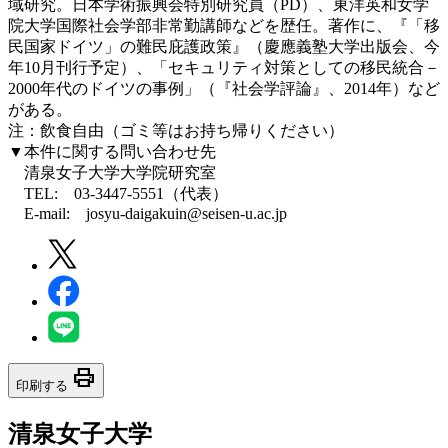
域研究。日本学術振興会特別研究員（PD）、東洋英和女学
院大学国際社会学部非常勤講師などを歴任。著作に、『「移
民国家ドイツ」の難民庇護政策』（慶應義塾大学出版会、今
年10月刊行予定）、「セキュリティ対策としての移民統合－
2000年代のドイツの事例」（『社会学評論』、2014年）など
がある。
注：飲食自由（ゴミ等はお持ち帰りください）
▼本件に関する問い合わせ先
清泉女子大学大学院研究室
TEL: 03-3447-5551（代表）
E-mail: josyu-daigakuin@seisen-u.ac.jp
print
印刷する
清泉女子大学