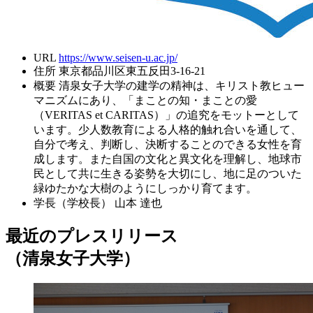
URL
https://www.seisen-u.ac.jp/
住所
東京都品川区東五反田3-16-21
概要
清泉女子大学の建学の精神は、キリスト教ヒュー
マニズムにあり、「まことの知・まことの愛
（VERITAS et CARITAS）」の追究をモットーとして
います。少人数教育による人格的触れ合いを通して、
自分で考え、判断し、決断することのできる女性を育
成します。また自国の文化と異文化を理解し、地球市
民として共に生きる姿勢を大切にし、地に足のついた
緑ゆたかな大樹のようにしっかり育てます。
学長（学校長）
山本 達也
最近のプレスリリース
（清泉女子大学）