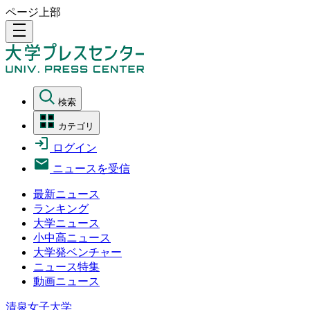
ページ上部
density_medium
検索
カテゴリ
ログイン
ニュースを受信
最新ニュース
ランキング
大学ニュース
小中高ニュース
大学発ベンチャー
ニュース特集
動画ニュース
清泉女子大学