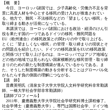
【概 要】
今日、ヨーロッパ諸国では、少子高齢化・労働力不足を背
景に高度人材を中心とする移民の受け入れが推進されてい
る。他方で、難民・不法移民などの「望ましくない移民」を
取り締まる動きが活発になっている。
本講演では、ヨーロッパ諸国における政治・経済のけん引
役を果たす国の一つであるドイツの移民・難民問題を
EU（欧州連合）の移民政策との関わりの中で取り上げる。
とくに「望ましくない移民」の管理・取り締まりの現状とそ
の問題点を紹介したい。ドイツの移民政策をEUの移民政策
と関係づけて取り上げるのは、ヨーロッパではアジア地域な
どの他の地域では見られない国家横断的な移民管理・取り締
まりのための新たな制度構築が進んでいるからである。ま
た、そうした制度構築の動きを分析することはグローバル化
がもたらす負の側面の理解につながる。
【講 師】
昔農英明氏（清泉女子大学大学院人文科学研究科非常勤講
師、一橋大学社会学部非常勤講師）
【講師プロフィール】
2011年、慶應義塾大学大学院社会学研究科博士課程修了。
社会学博士（慶應義塾大学）。専門は国際社会学、ドイツ地