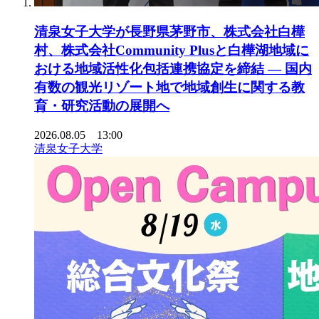
清泉女子大学が長野県茅野市、株式会社白樺
村、株式会社Community Plusと白樺湖地域に
おける地域活性化包括連携協定を締結 ― 国内
有数の観光リゾート地で地域創生に関する教
育・研究活動の展開へ
2026.08.05 13:00
清泉女子大学