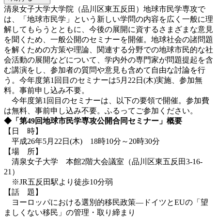
清泉女子大学大学院（品川区東五反田）地球市民学専攻で
は、「地球市民学」という新しい学問の内容を広く一般に理
解してもらうとともに、今後の展開に資するさまざまな意見
を聞くため、一般公開のセミナーを開催。地球社会の諸問題
を解くための方策や理論、関連する分野での地球市民的な社
会活動の展開などについて、学内外の専門家が問題提起を含
む講演をし、参加者の質問や意見も含めて自由な討論を行
う。今年度第1回目のセミナーは5月22日(木)実施、参加無
料。事前申し込み不要。
今年度第1回目のセミナーは、以下の要領で開催。参加費
は無料、事前申し込み不要。ふるってご参加ください。
◆「第49回地球市民学専攻公開合同セミナー」概要
【日 時】
平成26年5月22日(木) 18時10分～20時30分
【場 所】
清泉女子大学 本館2階大会議室（品川区東五反田3-16-
21）
※JR五反田駅より徒歩10分弱
【話 題】
ヨーロッパにおける選別的移民政策―ドイツとEUの「望
ましくない移民」の管理・取り締まり