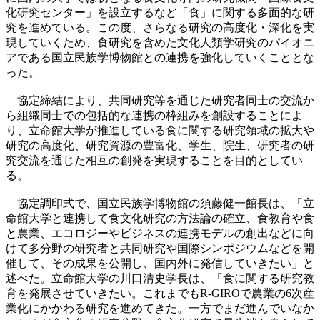
化研究センター」を設立するなど「食」に関する多面的な研
究を進めている。この度、さらなる研究の高度化・深化を実
現していくため、食研究を含めた文化人類学研究のパイオニ
アである国立民族学博物館との連携を強化していくこととな
った。
協定締結により、共同研究等を通じた研究者同士の交流か
ら組織同士での包括的な連携の枠組みを創設することによ
り、立命館大学が推進している食に関する研究領域の拡大や
研究の高度化、研究資源の豊富化、学生、院生、研究者の研
究交流を通じた相互の創発を実現することを目的としてい
る。
協定調印式で、国立民族学博物館の須藤健一館長は、「立
命館大学と連携して食文化研究の方法論の確立、食教育や食
と農業、エコロジーやビジネスの連携モデルの創出などに向
けて多分野の研究者と共同研究や国際シンポジウムなどを開
催して、その成果を公開し、国内外に発信していきたい」と
述べた。立命館大学の川口清史学長は、「食に関する研究教
育を発展させていきたい。これまでもR-GIROで農業の6次産
業化にかかわる研究を進めてきた。一方でまだ進んでいなか