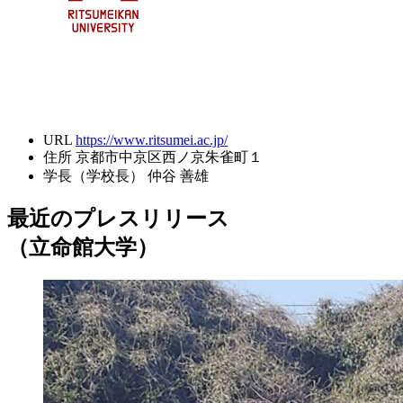
URL
https://www.ritsumei.ac.jp/
住所
京都市中京区西ノ京朱雀町１
学長（学校長）
仲谷 善雄
最近のプレスリリース
（立命館大学）