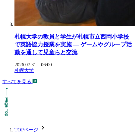
札幌大学の教員と学生が札幌市立西岡小学校
で英語協力授業を実施 ― ゲームやグループ活
動を通して児童らと交流
2026.07.31 06:00
札幌大学
すべてを見る
chevron_forward
TOPページ