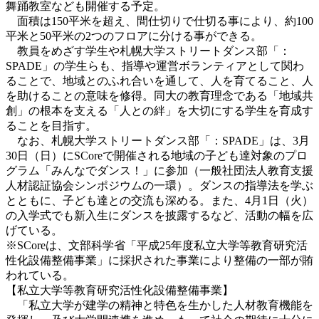
舞踊教室なども開催する予定。
面積は150平米を超え、間仕切りで仕切る事により、約100
平米と50平米の2つのフロアに分ける事ができる。
教員をめざす学生や札幌大学ストリートダンス部「：
SPADE」の学生らも、指導や運営ボランティアとして関わ
ることで、地域とのふれ合いを通して、人を育てること、人
を助けることの意味を修得。同大の教育理念である「地域共
創」の根本を支える「人との絆」を大切にする学生を育成す
ることを目指す。
なお、札幌大学ストリートダンス部「：SPADE」は、3月
30日（日）にSCoreで開催される地域の子ども達対象のプロ
グラム「みんなでダンス！」に参加（一般社団法人教育支援
人材認証協会シンポジウムの一環）。ダンスの指導法を学ぶ
とともに、子ども達との交流も深める。また、4月1日（火）
の入学式でも新入生にダンスを披露するなど、活動の幅を広
げている。
※SCoreは、文部科学省「平成25年度私立大学等教育研究活
性化設備整備事業」に採択された事業により整備の一部が賄
われている。
【私立大学等教育研究活性化設備整備事業】
「私立大学が建学の精神と特色を生かした人材教育機能を