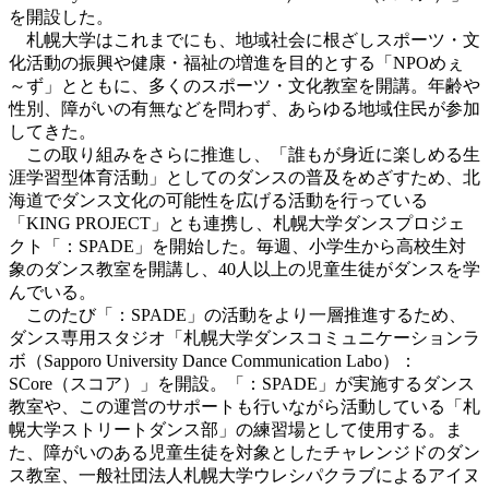
を開設した。
札幌大学はこれまでにも、地域社会に根ざしスポーツ・文
化活動の振興や健康・福祉の増進を目的とする「NPOめぇ
～ず」とともに、多くのスポーツ・文化教室を開講。年齢や
性別、障がいの有無などを問わず、あらゆる地域住民が参加
してきた。
この取り組みをさらに推進し、「誰もが身近に楽しめる生
涯学習型体育活動」としてのダンスの普及をめざすため、北
海道でダンス文化の可能性を広げる活動を行っている
「KING PROJECT」とも連携し、札幌大学ダンスプロジェ
クト「：SPADE」を開始した。毎週、小学生から高校生対
象のダンス教室を開講し、40人以上の児童生徒がダンスを学
んでいる。
このたび「：SPADE」の活動をより一層推進するため、
ダンス専用スタジオ「札幌大学ダンスコミュニケーションラ
ボ（Sapporo University Dance Communication Labo）：
SCore（スコア）」を開設。「：SPADE」が実施するダンス
教室や、この運営のサポートも行いながら活動している「札
幌大学ストリートダンス部」の練習場として使用する。ま
た、障がいのある児童生徒を対象としたチャレンジドのダン
ス教室、一般社団法人札幌大学ウレシパクラブによるアイヌ