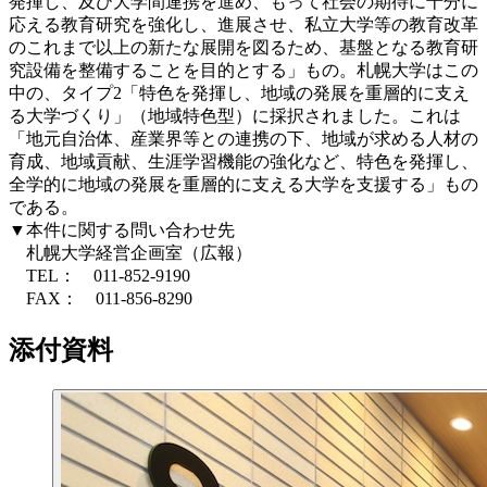
発揮し、及び大学間連携を進め、もって社会の期待に十分に
応える教育研究を強化し、進展させ、私立大学等の教育改革
のこれまで以上の新たな展開を図るため、基盤となる教育研
究設備を整備することを目的とする」もの。札幌大学はこの
中の、タイプ2「特色を発揮し、地域の発展を重層的に支え
る大学づくり」（地域特色型）に採択されました。これは
「地元自治体、産業界等との連携の下、地域が求める人材の
育成、地域貢献、生涯学習機能の強化など、特色を発揮し、
全学的に地域の発展を重層的に支える大学を支援する」もの
である。
▼本件に関する問い合わせ先
札幌大学経営企画室（広報）
TEL： 011-852-9190
FAX： 011-856-8290
添付資料