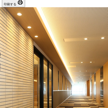
print
印刷する