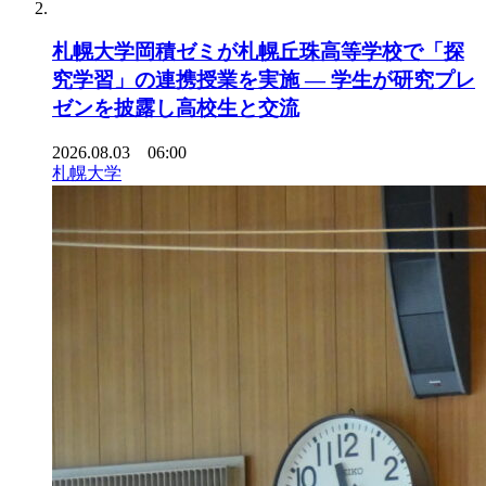
札幌大学岡積ゼミが札幌丘珠高等学校で「探
究学習」の連携授業を実施 ― 学生が研究プレ
ゼンを披露し高校生と交流
2026.08.03 06:00
札幌大学