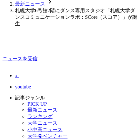
chevron_forward
最新ニュース
札幌大学6号館2階にダンス専用スタジオ「札幌大学ダ
ンスコミュニケーションラボ：SCore（スコア）」が誕
生
ニュースを受信
x
youtube
記事ジャンル
PICK UP
最新ニュース
ランキング
大学ニュース
小中高ニュース
大学発ベンチャー