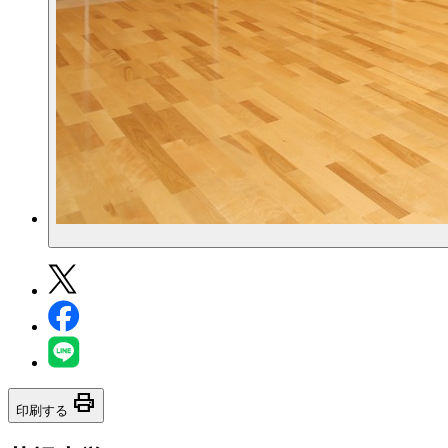
print
印刷する