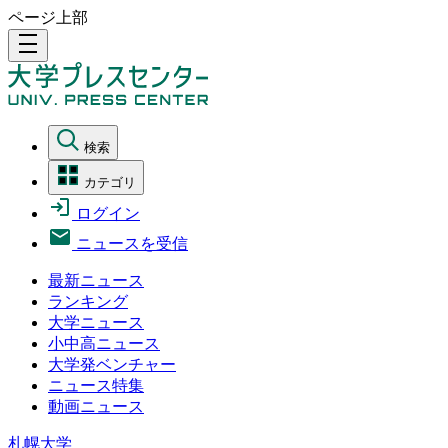
ページ上部
density_medium
検索
カテゴリ
ログイン
ニュースを受信
最新ニュース
ランキング
大学ニュース
小中高ニュース
大学発ベンチャー
ニュース特集
動画ニュース
札幌大学