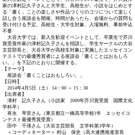
家の津村記久子さんと大学生、高校生が、小説をはじめとす
る「書く」ことの楽しさや作品づくりのコツについて楽しく
話し合う座談会を開催。時間があったら、会場からの質問も
受け付ける予定。高校生・大学生対象、入場無料、事前申込
不要
大谷大学では、新入生歓迎イベントとして、卒業生で芥川
賞受賞作家の津村記久子さんを招請し、学生サークルの大谷
文芸部長と、大谷大学が高校生対象に実施したエッセイコン
テストでの最優秀賞者による座談会「書くことはおもしろ
い。」を下記のとおりに開催する。
【テーマ】
座談会「書くことはおもしろい。」
【日時】
2014年4月5日（土） 14：00 ～ 15：30
【出席者】
津村 記久子さん（小説家 2009年芥川賞受賞 国際文化
学科卒）
有永 琴音さん（東京都立一橋高等学校1年 エッセイコ
ンテスト最優秀賞受賞）
田中 千瑛さん（大谷文芸部長 文学科第3学年）
＜コーディネーター＞ 村山 保史（高大連携推進室長