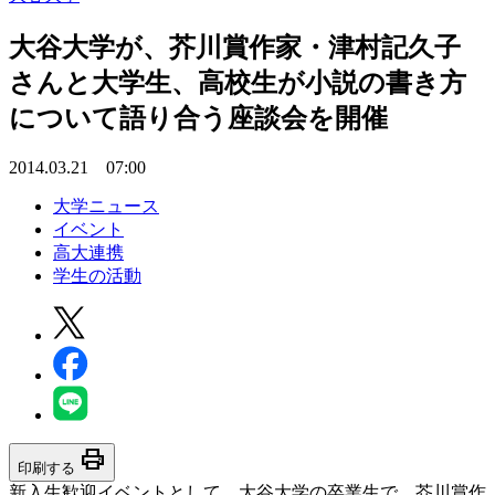
大谷大学が、芥川賞作家・津村記久子
さんと大学生、高校生が小説の書き方
について語り合う座談会を開催
2014.03.21 07:00
大学ニュース
イベント
高大連携
学生の活動
print
印刷する
新入生歓迎イベントとして、大谷大学の卒業生で、芥川賞作