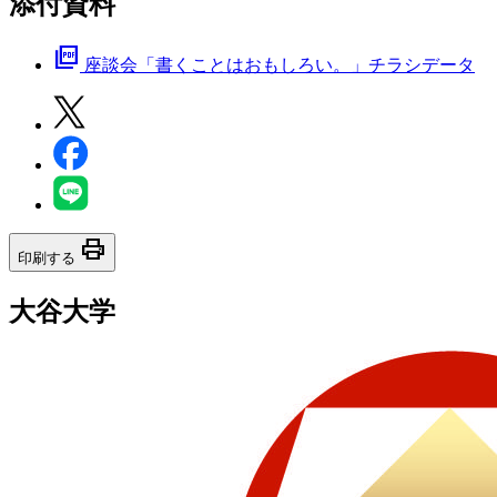
添付資料
picture_as_pdf
座談会「書くことはおもしろい。」チラシデータ
print
印刷する
大谷大学