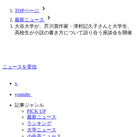
chevron_forward
TOPページ
chevron_forward
最新ニュース
大谷大学が、芥川賞作家・津村記久子さんと大学生、
高校生が小説の書き方について語り合う座談会を開催
ニュースを受信
x
youtube
記事ジャンル
PICK UP
最新ニュース
ランキング
大学ニュース
小中高ニュース