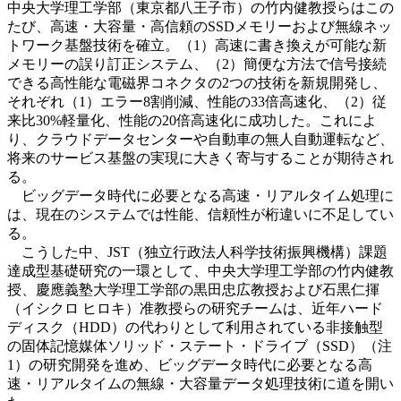
中央大学理工学部（東京都八王子市）の竹内健教授らはこの
たび、高速・大容量・高信頼のSSDメモリーおよび無線ネッ
トワーク基盤技術を確立。（1）高速に書き換えが可能な新
メモリーの誤り訂正システム、（2）簡便な方法で信号接続
できる高性能な電磁界コネクタの2つの技術を新規開発し、
それぞれ（1）エラー8割削減、性能の33倍高速化、（2）従
来比30%軽量化、性能の20倍高速化に成功した。これによ
り、クラウドデータセンターや自動車の無人自動運転など、
将来のサービス基盤の実現に大きく寄与することが期待され
る。
ビッグデータ時代に必要となる高速・リアルタイム処理に
は、現在のシステムでは性能、信頼性が桁違いに不足してい
る。
こうした中、JST（独立行政法人科学技術振興機構）課題
達成型基礎研究の一環として、中央大学理工学部の竹内健教
授、慶應義塾大学理工学部の黒田忠広教授および石黒仁揮
（イシクロ ヒロキ）准教授らの研究チームは、近年ハード
ディスク（HDD）の代わりとして利用されている非接触型
の固体記憶媒体ソリッド・ステート・ドライブ（SSD）（注
1）の研究開発を進め、ビッグデータ時代に必要となる高
速・リアルタイムの無線・大容量データ処理技術に道を開い