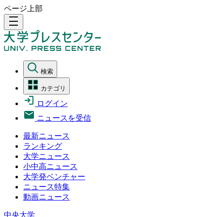
ページ上部
density_medium
検索
カテゴリ
ログイン
ニュースを受信
最新ニュース
ランキング
大学ニュース
小中高ニュース
大学発ベンチャー
ニュース特集
動画ニュース
中央大学