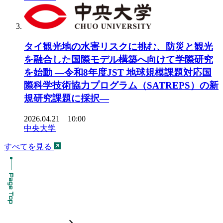
タイ観光地の水害リスクに挑む、防災と観光
を融合した国際モデル構築へ向けて学際研究
を始動 ―令和8年度JST 地球規模課題対応国
際科学技術協力プログラム（SATREPS）の新
規研究課題に採択―
2026.04.21 10:00
中央大学
すべてを見る
chevron_forward