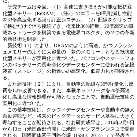
た。
研究チームは今回、（1）高速に書き換えが可能な抵抗変
化型メモリー（ReRAM）（注2）のエラーを8割削減し性能
を33倍高速化する誤り訂正システム、（2）配線をクリップ
で挟むだけで信号接続でき、従来比30%軽量、20倍高速の車
載ネットワークを構築できる電磁界コネクタ、の２つの革新
的新技術を開発した。
新技術（1）により、DRAMのように高速、かつフラッシ
ュメモリーのように大容量の「夢のメモリー」となる抵抗変
化型メモリーが実用化に近づいた。パソコンやスマートフォ
ンのバッテリーの長寿命化やデータセンターに使われる記憶
装置（ストレージ）の桁違いの高速化、低電力化が期待され
る。
また新技術（２）により、自動車の配線を30%軽量化し燃
費を1.2%改善できる。また、車載ネットワークを20倍高速
化し高度な情報処理が可能となったことで、自動運転技術の
実用化に近づいた。
この基本技術は、クラウドデータセンターや自動車の無人
自動運転など、将来のビッグデータのサービス基盤に大きく
寄与することが期待される。なお研究成果は、2014年2月9日
から13日（米国西部時間）に米国・サンフランシスコで開催
される「国際固体素子回路会議（ISSCC 2014）」で発表さ