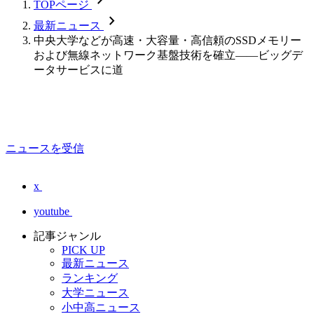
TOPページ
chevron_forward
最新ニュース
中央大学などが高速・大容量・高信頼のSSDメモリー
および無線ネットワーク基盤技術を確立――ビッグデ
ータサービスに道
ニュースを受信
x
youtube
記事ジャンル
PICK UP
最新ニュース
ランキング
大学ニュース
小中高ニュース