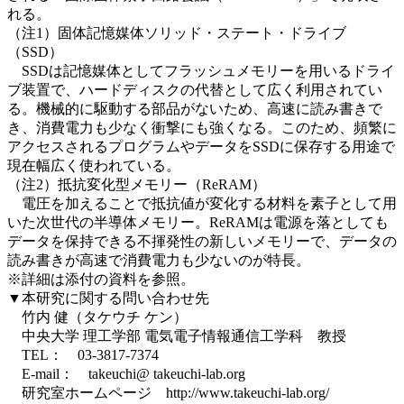
れる。
（注1）固体記憶媒体ソリッド・ステート・ドライブ
（SSD）
SSDは記憶媒体としてフラッシュメモリーを用いるドライ
ブ装置で、ハードディスクの代替として広く利用されてい
る。機械的に駆動する部品がないため、高速に読み書きで
き、消費電力も少なく衝撃にも強くなる。このため、頻繁に
アクセスされるプログラムやデータをSSDに保存する用途で
現在幅広く使われている。
（注2）抵抗変化型メモリー（ReRAM）
電圧を加えることで抵抗値が変化する材料を素子として用
いた次世代の半導体メモリー。ReRAMは電源を落としても
データを保持できる不揮発性の新しいメモリーで、データの
読み書きが高速で消費電力も少ないのが特長。
※詳細は添付の資料を参照。
▼本研究に関する問い合わせ先
竹内 健（タケウチ ケン）
中央大学 理工学部 電気電子情報通信工学科 教授
TEL： 03-3817-7374
E-mail： takeuchi@ takeuchi-lab.org
研究室ホームページ http://www.takeuchi-lab.org/