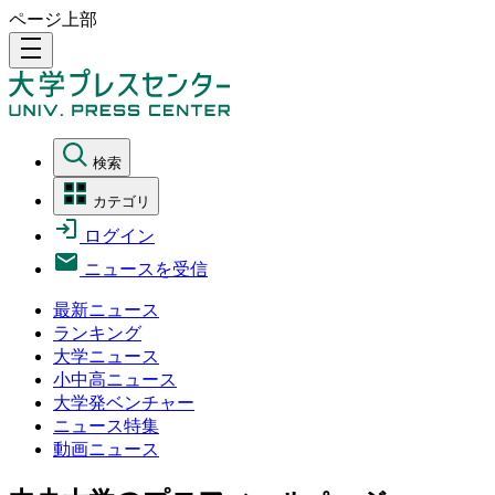
ページ上部
density_medium
検索
カテゴリ
ログイン
ニュースを受信
最新ニュース
ランキング
大学ニュース
小中高ニュース
大学発ベンチャー
ニュース特集
動画ニュース