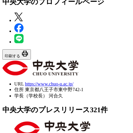
中央大学
のプロフィールページ
print
印刷する
URL
https://www.chuo-u.ac.jp/
住所
東京都八王子市東中野742-1
学長（学校長）
河合久
中央大学のプレスリリース
321
件