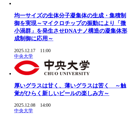
均一サイズの生体分子凝集体の生成・集積制
御を実現～マイクロチップの振動により「微
小渦群」を発生させDNAナノ構造の凝集体形
成制御に応用～
2025.12.17 11:00
中央大学
厚いグラスは甘く、薄いグラスは苦く ～触
覚がひらく新しいビールの楽しみ方～
2025.12.08 14:00
中央大学