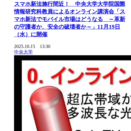
スマホ新法施行間近！ 中央大学大学院国際
情報研究科教員によるオンライン講演会「ス
マホ新法でモバイル市場はどうなる ～革新
の守護者か、安全の破壊者か～」11月19日
（水）に開催
2025.10.15 13:30
中央大学