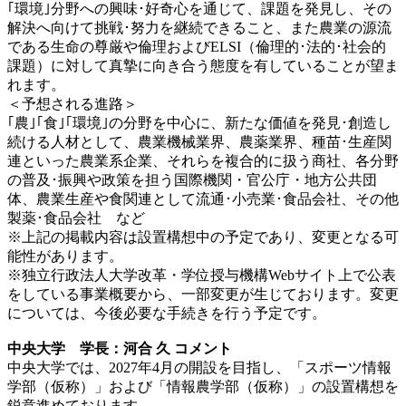
｢環境｣分野への興味･好奇心を通じて、課題を発見し、その
解決へ向けて挑戦･努力を継続できること、また農業の源流
である生命の尊厳や倫理およびELSI（倫理的･法的･社会的
課題）に対して真摯に向き合う態度を有していることが望ま
れます。
＜予想される進路＞
｢農｣｢食｣｢環境｣の分野を中心に、新たな価値を発見･創造し
続ける人材として、農業機械業界、農薬業界、種苗･生産関
連といった農業系企業、それらを複合的に扱う商社、各分野
の普及･振興や政策を担う国際機関・官公庁・地方公共団
体、農業生産や食関連として流通･小売業･食品会社、その他
製薬･食品会社 など
※上記の掲載内容は設置構想中の予定であり、変更となる可
能性があります。
※独立行政法人大学改革・学位授与機構Webサイト上で公表
をしている事業概要から、一部変更が生じております。変更
については、今後必要な手続きを行う予定です。
中央大学 学長：河合 久 コメント
中央大学では、2027年4月の開設を目指し、「スポーツ情報
学部（仮称）」および「情報農学部（仮称）」の設置構想を
鋭意進めております。