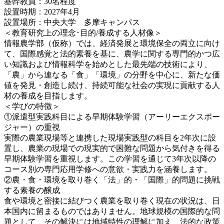
基幹教員：30名程度
設置時期：2027年4月
設置場所：中央大学 多摩キャンパス
＜教育研究上の理念･目的/養成する人材像＞
情報農学部（仮称）では、経済発展と環境保全の両立に向け
て、国際感覚と法的素養を基に、農学に関する専門的かつ広
い知識および情報科学を始めとした最先端の技術により、
「農」から連なる「食」「環境」の分野を中心に、新たな価
値を発見・創造し続け、持続可能な社会の実現に貢献する人
材の養成を目指します。
＜学びの特徴＞
①派遣型実践科目による早期体験学習（アーリーエクスポー
ジャー）の重視
実際の農業現場等と連携した現場実践型の科目を2年次に設
置し、農業の現場での現実的で困難な問題から気付きを得る
早期体験学習を重視します。この学習を通じて3年次以降の
コース別の専門応用学修への意欲・実践力を涵養します。
②農・食・環境を取り巻く「法」的・「国際」的問題に挑戦
する素養の醸成
食や環境と密接に結びつく農業を取り巻く現在の状況は、日
本国内に留まるものではありません。地球規模の国際的な問
題として、その解決には地域特性の理解に加え、法的な政策