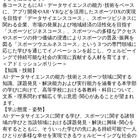
各コースともにAI・データサイエンスの能力･技術をベース
に、アプリ開発やAR･VRなどを活用したスポーツDXの実現
を目指す「データサイエンスコース」、スポーツビジネスに
関わる企業、市場の発展および地域経済の活性化を目指す
「スポーツビジネスコース」、スポーツへの多様なアクセス
やスポーツの持つ価値の浸透によりスポーツの普及･振興を
図る「スポーツウエルネスコース」という３つの専門領域に
応じた学びを通じてイノベーションを起こし、ウェルビーイ
ングで持続可能な社会の実現に貢献する人材を育てます。
＜アドミッションポリシー＞
【知識・技能】
AI･データサイエンスの能力･技術とスポーツ領域に関する
知識、課題発見・解決能力および実行能力を涵養する本学部
の学びに向けて、高等学校における各教科・科目について、
文系・理系問わず幅広く学ぶ意思･関心があることが望まれ
ます。
【学ぶ態度・姿勢】
AI･データサイエンスに関する学び、スポーツに関する諸領
域の学びと当該領域における課題発見・解決に興味･関心を
有するとともに、そういった学びの先にある持続可能で一人
ひとりが多様な幸せを実現できるウェルビーイングな社会の