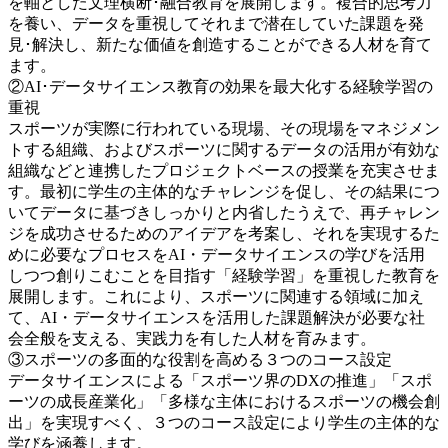
を軸とした文理横断･融合教育を展開します。複合的思考力
を養い、データを重視してそれまで潜在していた課題を発
見･解決し、新たな価値を創造することができる人材を育て
ます。
②AI･データサイエンス教育の効果を最大化する経験学習の
重視
スポーツが実際に行われている現場、その現場をマネジメン
トする組織、およびスポーツに関するデータの活用が有効な
組織などと連携したプロジェクトベースの授業を充実させま
す。最初に学生の主体的なチャレンジを促し、その結果につ
いてデータに基づきしっかりと内省したうえで、再チャレン
ジを成功させるためのアイデアを考案し、それを実現するた
めに必要なプロセスをAI・データサイエンスの学びを活用
しつつ創りこむことを目指す「経験学習」を重視した教育を
展開します。これにより、スポーツに関連する領域に加え
て、AI・データサイエンスを活用した課題解決が必要な社
会全般を支える、実践力を有した人材を育みます。
③スポーツの多面的な役割を高める３つのコース設定
データサイエンスによる「スポーツ界のDXの推進」「スポ
ーツの成長産業化」「多様な主体におけるスポーツの機会創
出」を実現すべく、３つのコース設定により学生の主体的な
学びを涵養します。