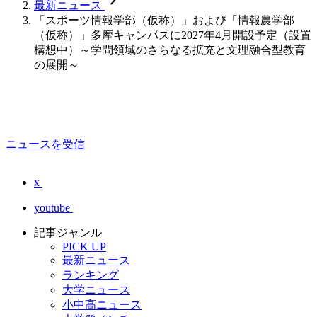
chevron_forward
最新ニュース
「スポーツ情報学部（仮称）」および「情報農学部
（仮称）」多摩キャンパスに2027年4月開設予定（設置
構想中）～学問領域のさらなる拡充と文理融合型教育
の展開～
ニュースを受信
x
youtube
記事ジャンル
PICK UP
最新ニュース
ランキング
大学ニュース
小中高ニュース