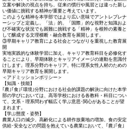
立案や解決の視点を持ち、従来の慣行や風習とは違った新し
い価値に挑戦する精神が重要と考えています。
このような精神を本学部ではより広い意味でアントレプレナ
ーシップと定義し、「法」的、「国際」的な視野と知識およ
び不確実な状況でも困難に挑戦する「精神」を根幹の素養と
して醸成する文理横断・融合教育を展開します。
③早期キャリア教育による社会とつながりを重視した教育展
開
実地実践的な体験学習に加え、キャリア教育科目を必修化す
ることにより、早期体験とキャリアイメージの連動を意識付
けします。理系分野のキャリア、特に理系女性人材のための
早期キャリア教育を展開します。
＜アドミッションポリシー＞
【知識・技能】
｢農｣｢食｣｢環境｣分野における社会的課題の解決に向けた本学
部の学びにおいては、高等学校における各教科・科目につい
て、文系・理系問わず幅広く学ぶ意思･関心があることが望
まれます。
【学ぶ態度・姿勢】
農業人口の減少、高齢化による耕作放棄地の増加、食の安定
供給･安全などの問題を抱えている農業において、｢農｣｢食｣