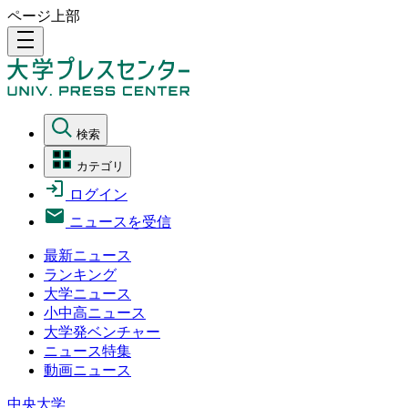
ページ上部
density_medium
検索
カテゴリ
ログイン
ニュースを受信
最新ニュース
ランキング
大学ニュース
小中高ニュース
大学発ベンチャー
ニュース特集
動画ニュース
中央大学