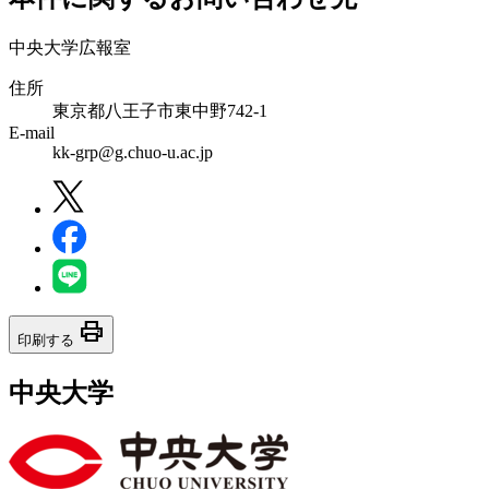
中央大学広報室
住所
東京都八王子市東中野742-1
E-mail
kk-grp@g.chuo-u.ac.jp
print
印刷する
中央大学