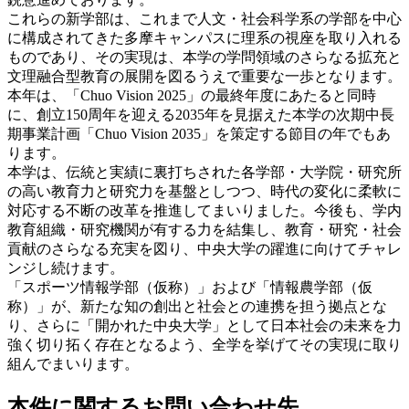
これらの新学部は、これまで人文・社会科学系の学部を中心
に構成されてきた多摩キャンパスに理系の視座を取り入れる
ものであり、その実現は、本学の学問領域のさらなる拡充と
文理融合型教育の展開を図るうえで重要な一歩となります。
本年は、「Chuo Vision 2025」の最終年度にあたると同時
に、創立150周年を迎える2035年を見据えた本学の次期中長
期事業計画「Chuo Vision 2035」を策定する節目の年でもあ
ります。
本学は、伝統と実績に裏打ちされた各学部・大学院・研究所
の高い教育力と研究力を基盤としつつ、時代の変化に柔軟に
対応する不断の改革を推進してまいりました。今後も、学内
教育組織・研究機関が有する力を結集し、教育・研究・社会
貢献のさらなる充実を図り、中央大学の躍進に向けてチャレ
ンジし続けます。
「スポーツ情報学部（仮称）」および「情報農学部（仮
称）」が、新たな知の創出と社会との連携を担う拠点とな
り、さらに「開かれた中央大学」として日本社会の未来を力
強く切り拓く存在となるよう、全学を挙げてその実現に取り
組んでまいります。
本件に関するお問い合わせ先