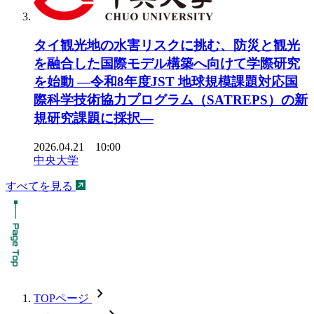
タイ観光地の水害リスクに挑む、防災と観光
を融合した国際モデル構築へ向けて学際研究
を始動 ―令和8年度JST 地球規模課題対応国
際科学技術協力プログラム（SATREPS）の新
規研究課題に採択―
2026.04.21 10:00
中央大学
すべてを見る
chevron_forward
TOPページ