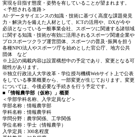
実現を目指す態度・姿勢を有していることが望まれます。
＜予想される進路＞
AI･データサイエンスの知識・技術に基づく高度な課題発見
力・解決力を備えた人材として、ICTの活用や、DXが今や
必須となっている一般事業会社、スポーツに関連する諸領域
に関する知識・技術が有効に活用されるスポーツ関連企業や
プロスポーツクラブ運営団体、スポーツの普及･振興を担う
各種NPO法人やスポーツ庁を始めとした官公庁、地方公共
団体 など
※上記の掲載内容は設置構想中の予定であり、変更となる可
能性があります。
※独立行政法人大学改革・学位授与機構Webサイト上で公表
をしている事業概要から、一部変更が生じております。変更
については、今後必要な手続きを行う予定です。
■「情報農学部（仮称）」概要
＜学部学科名称、入学定員など＞
学部名称：情報農学部
学科名称：情報農学科
学問分野：農学関係、工学関係
学位名称：学士（情報農学）
入学定員：300名程度