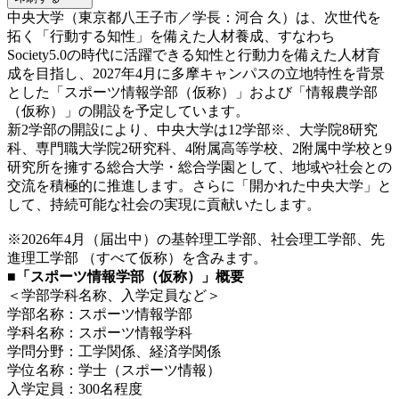
中央大学（東京都八王子市／学長：河合 久）は、次世代を
拓く「行動する知性」を備えた人材養成、すなわち
Society5.0の時代に活躍できる知性と行動力を備えた人材育
成を目指し、2027年4月に多摩キャンパスの立地特性を背景
とした「スポーツ情報学部（仮称）」および「情報農学部
（仮称）」の開設を予定しています。
新2学部の開設により、中央大学は12学部※、大学院8研究
科、専門職大学院2研究科、4附属高等学校、2附属中学校と9
研究所を擁する総合大学・総合学園として、地域や社会との
交流を積極的に推進します。さらに「開かれた中央大学」と
して、持続可能な社会の実現に貢献いたします。
※2026年4月（届出中）の基幹理工学部、社会理工学部、先
進理工学部 （すべて仮称）を含みます。
■「スポーツ情報学部（仮称）」概要
＜学部学科名称、入学定員など＞
学部名称：スポーツ情報学部
学科名称：スポーツ情報学科
学問分野：工学関係、経済学関係
学位名称：学士（スポーツ情報）
入学定員：300名程度