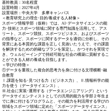
基幹教員：30名程度
設置時期：2027年4月
設置場所：中央大学 多摩キャンパス
＜教育研究上の理念･目的/養成する人材像＞
スポーツ情報学部（仮称）では、AI･データサイエンスの能
力･技術とスポーツ領域に関する専門知識を活用して、アス
リート、スポーツ競技、スポーツビジネス、およびスポーツ
の指導など、スポーツに関するデータを適切に分析し、その
背景にある本質的な課題を正しく見抜いたうえで、その課題
を解決するための的確なプランを策定し、かつそれを実現で
き、ウェルビーイングで持続可能な社会の構築に貢献するこ
とができる人材の養成を目指します。
＜学びの特徴＞
①データを重視した複合的思考力を身に付ける文理横断･融
合教育
Ⅰ.課題を知る･見つける力（ビジネス力）、Ⅱ.情報科学の能
力を使う（データサイエンス）、
Ⅲ.社会に実装･運用する（データエンジニアリング）という
データサイエンティストとしての汎用的能力を学部２年生ま
でに身に付けるプログラムと、その能力を利活用する学びの
領域をスポーツ領域に定めた「スポーツデータサイエンス」