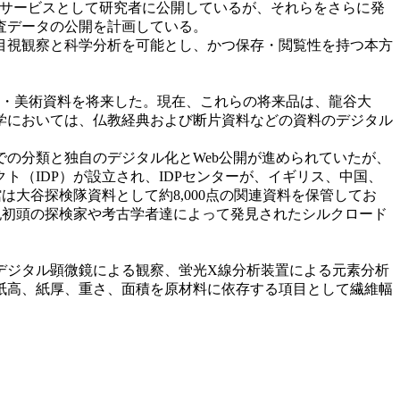
覧サービスとして研究者に公開しているが、それらをさらに発
査データの公開を計画している。
目視観察と科学分析を可能とし、かつ保存・閲覧性を持つ本方
会・美術資料を将来した。現在、これらの将来品は、龍谷大
学においては、仏教経典および断片資料などの資料のデジタル
の分類と独自のデジタル化とWeb公開が進められていたが、
ト（IDP）が設立され、IDPセンターが、イギリス、中国、
は大谷探検隊資料として約8,000点の関連資料を保管してお
紀初頭の探検家や考古学者達によって発見されたシルクロード
デジタル顕微鏡による観察、蛍光X線分析装置による元素分析
紙高、紙厚、重さ、面積を原材料に依存する項目として繊維幅