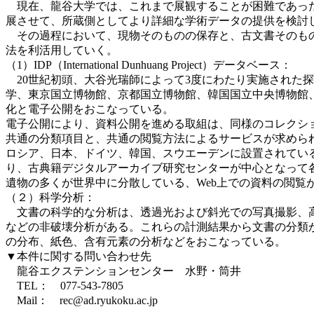
現在、龍谷大学では、これまで展観することが困難であった古
展させて、所蔵側としてより詳細な学術データの提供を検討
その過程において、現物そのものの保存と、古文書そのもの
法を利活用していく。
（1）IDP（International Dunhuang Project）データベース：
20世紀初頭、大谷光瑞師によって3度にわたり実施された
学、東京国立博物館、京都国立博物館、韓国国立中央博物館
化と電子公開をおこなっている。
電子公開により、資料公開を進める取組は、同様のコレクシ
共通の分類項目と、共通の閲覧方法によるサービスが求められて
ロシア、日本、ドイツ、韓国、スウエーデンに設置されている。
り、古典籍デジタルアーカイブ研究センターが中心となって各
遺物の多くが世界中に分散している、Web上での資料の閲覧
（２）科学分析：
文書の科学的な分析は、透過光および斜光での写真撮影、高
などの非破壊分析がある。これらの計測結果から文書の分類
の分布、紙色、含有元素の分析などをおこなっている。
▼本件に関する問い合わせ先
龍谷エクステンションセンター 水野・筒井
TEL： 077-543-7805
Mail： rec@ad.ryukoku.ac.jp