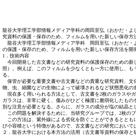
龍谷大学理工学部情報メディア学科の岡田至弘（おかだ・よ
究資料の保護・保存のため、フィルムを用いた新しい保存方
龍谷大学理工学部情報メディア学科 岡田至弘（おかだ・よ
の保護・保存のため、フィルムを用いた新しい保存方法を開
1．技術内容
今回開発した古文書などの研究資料の保護保存のための新し
照）。例えば、このフィルムを少なくとも一方に使用し、も
る。
保管が必要な重要文書や古文書などの貴重な研究資料、文化
物、虫、細菌などの生物によって破壊されるなど状態悪化の
現在多く用いられる方法として、古文書を2枚のガラスやガ
ガラスは、非常に硬く、傷みがひどく極度に脆弱化したもの
別な注意が必要となる。さらに、ガラスの成分が塩の結晶と
この問題を解決するために、当研究グループでは、2枚のプラ
この方法は、紫外線による劣化を防ぐことができるとともに
び小容積という特徴があるので、古文書などの研究において
２．龍谷大学における本方法の活用（古文書等資料の保存