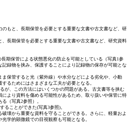
力のもと、長期保管を必要とする重要な文書や古文書など、研
と、長期保管を必要とする重要な文書や古文書など、研究資料
の長期保管による状態悪化の防止を可能としている（写真1参
な記録物を挟み、保護することにより記録物の保存が可能とな
まま保管すると光（紫外線）や水分などによる劣化や、小動
護するためにはさまざまな工夫が必要となる。
るが、この方法にはいくつかの問題がある。古文書等を挟む
損により資料を傷める可能性があるため、取り扱いや保管に特
ある（写真2参照）。
ることができた(写真3参照)。
る破壊から重要な資料を守ることができる。さらに、軽量およ
や光学的顕微鏡での目視観察も可能となる。