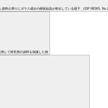
の周りにガラス成分の樹状結晶が析出している様子 （IDP NEWS, No.29, Spring
使用して研究用の資料を保護した例