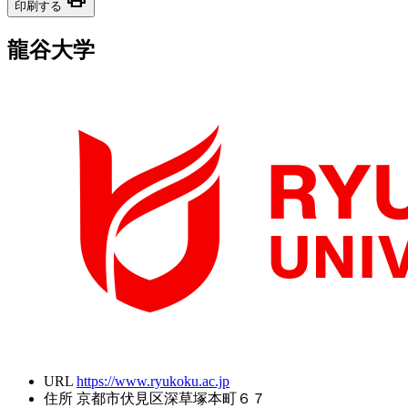
印刷する
龍谷大学
URL
https://www.ryukoku.ac.jp
住所
京都市伏見区深草塚本町６７