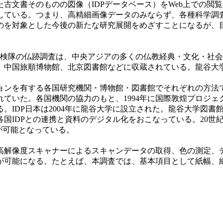
文書そのものの図像（IDPデータベース）をWeb上での閲
している。つまり、高精細画像データのみならず、各種科学調
を対象とした今後の新たな研究展開をめざすことになるが、
探検隊の仏跡調査は、中央アジアの多くの仏教経典・文化・社
、中国旅順博物館、北京図書館などに収蔵されている。龍谷大
ョンを有する各国研究機関・博物館・図書館でそれぞれの方法で
いた。各国機関の協力のもと、1994年に国際敦煌プロジェク
IDP日本は2004年に龍谷大学に設立された。龍谷大学図書館
国IDPとの連携と資料のデジタル化をおこなっている。20世
が可能となっている。
解像度スキャナーによるスキャンデータの取得、色の測定、
が可能になる。たとえば、本調査では、基本項目として紙幅、