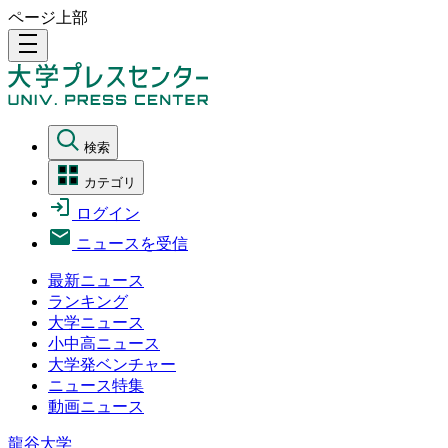
ページ上部
density_medium
検索
カテゴリ
ログイン
ニュースを受信
最新ニュース
ランキング
大学ニュース
小中高ニュース
大学発ベンチャー
ニュース特集
動画ニュース
龍谷大学