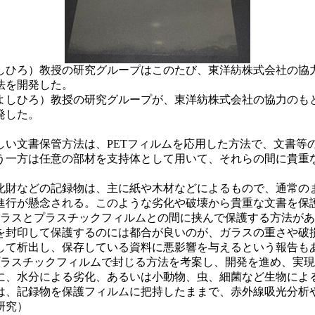
しひろ）教授の研究グループはこのたび、東洋紡株式会社の協
法を開発した。
しひろ）教授の研究グループが、東洋紡株式会社の協力のも
発した。
い文書保管方法は、PETフィルムを応用した方法で、文書等
う一方は任意の部材を支持体として用いて、それらの間に貴重
財などの記録物は、主に紙や木材などによるもので、通常の
進行が懸念される。このような劣化や破壊から貴重な文書を保
ラスとプラスチックフィルムとの間に挟んで保護する方法があ
を封印して保護するのには都合が良いのが、ガラスの重さや破
して析出し、保存している資料に悪影響を与えるという報告も
スチックフィルムで封じる方法を考案し、開発を進め、実現す
、水分による劣化、あるいは小動物、虫、細菌など生物によ
は、記録物を保護フィルムに把持したままで、赤外線吸光分析
と研究）