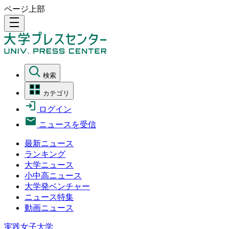
ページ上部
density_medium
検索
カテゴリ
ログイン
ニュースを受信
最新ニュース
ランキング
大学ニュース
小中高ニュース
大学発ベンチャー
ニュース特集
動画ニュース
実践女子大学