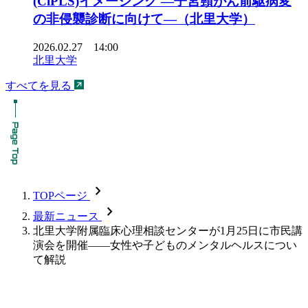
(CiPLS)イメージング ―子宮頸がん前駆病変
の非侵襲診断に向けて―（北里大学）
2026.02.27 14:00
北里大学
すべてを見る
chevron_forward
TOPページ
chevron_forward
最新ニュース
北里大学附属臨床心理相談センターが1月25日に市民講
演会を開催――女性や子どものメンタルヘルスについ
て解説