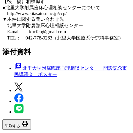
【後 援】相模原市
●北里大学附属臨床心理相談センターについて
http://www.kitasato-u.ac.jp/ccp/
▼本件に関する問い合わせ先
北里大学附属臨床心理相談センター
E-mail： kucfcp@gmail.com
TEL： 042-778-9263（北里大学医療系研究科事務室）
添付資料
picture_as_pdf
北里大学附属臨床心理相談センター 開設記念市
民講演会 ポスター
print
印刷する