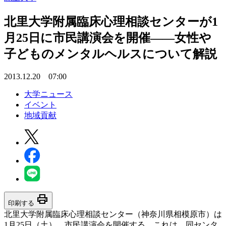
北里大学附属臨床心理相談センターが1
月25日に市民講演会を開催――女性や
子どものメンタルヘルスについて解説
2013.12.20 07:00
大学ニュース
イベント
地域貢献
print
印刷する
北里大学附属臨床心理相談センター（神奈川県相模原市）は
1月25日（土）、市民講演会を開催する。これは、同センタ