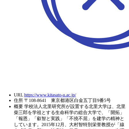
URL
https://www.kitasato-u.ac.jp/
住所
〒108-8641 東京都港区白金五丁目9番5号
概要
学校法人北里研究所が設置する北里大学は、北里
柴三郎を学祖とする生命科学の総合大学で、「開拓」
「報恩」「叡智と実践」「不撓不屈」を建学の精神と
しています。2015年12月、大村智特別栄誉教授が「線