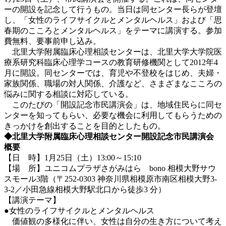
ーの開設を記念して行うもの。当日は同センター長らが登壇
し、「女性のライフサイクルとメンタルヘルス」および「思
春期のこころとメンタルヘルス」をテーマに講演する。参加
費無料、要事前申し込み。
北里大学附属臨床心理相談センターは、北里大学大学院医
療系研究科臨床心理学コースの教育研修機関として2012年4
月に開設。同センターでは、育児や不登校をはじめ、夫婦・
家族関係、職場の対人関係、介護など、さまざまなこころの
悩みに関する相談に対応している。
このたびの「開設記念市民講演会」は、地域住民らに同セ
ンターを知ってもらい、必要な機会に利用してもらうための
きっかけを創出することを目的としたもの。
◆北里大学附属臨床心理相談センター開設記念市民講演会
概要
【日 時】1月25日（土）13:00～15:10
【場 所】ユニコムプラザさがみはら bono 相模大野サウ
スモール3階（〒252-0303 神奈川県相模原市南区相模大野3-
3-2／小田急線相模大野駅北口から徒歩3 分）
【講演テーマ】
●女性のライフサイクルとメンタルヘルス
価値観の多様化に伴い、女性は自分の生き方について考え