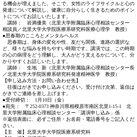
る機会が増えました。そこで、女性のライフサイクルと心の
発達について解説し、健康に自分らしく生きるためのポイン
トについてお話しいたします。
講師： 岩満優美（北里大学附属臨床心理相談センター
相談員／北里大学大学院医療系研究科医療心理学 教授）
●思春期のこころとメンタルヘルス
思春期は、身体の変化や性、友だち関係、進路の選択な
ど、様々な悩みを持ちやすい時期です。講演では、この時期
の心の病理をどう理解し、大人がどう支えるかについて、分
かりやすくお話しいたします。
講師： 生地 新（北里大学附属臨床心理相談センター長
／北里大学大学院医療系研究科発達精神医学 教授）
【申し込み方法・お問い合わせ先】
往復はがきでお申し込みください。受け付け次第、返信は
がきでご連絡を差し上げます。
●受付締切： 1月10日（金）
●宛先： 〒252-0373 神奈川県相模原市南区北里1-15-1 北
里大学附属臨床心理相談センター「講演申し込み」係
※返信表面に、必ずご住所・お名前・電話番号をご記入くだ
さい。
【主 催】北里大学大学院医療系研究科