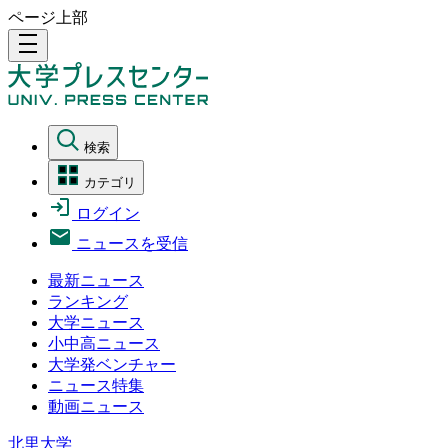
ページ上部
density_medium
検索
カテゴリ
ログイン
ニュースを受信
最新ニュース
ランキング
大学ニュース
小中高ニュース
大学発ベンチャー
ニュース特集
動画ニュース
北里大学