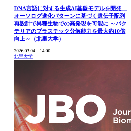
DNA言語に対する生成AI基盤モデルを開発
オーソログ進化パターンに基づく遺伝子配列
再設計で異種生物での高発現を可能に ～バク
テリアのプラスチック分解能力を最大約10倍
向上～（北里大学）
2026.03.04 14:00
北里大学