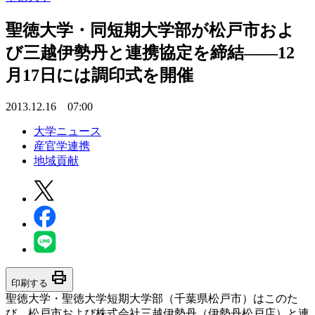
聖徳大学・同短期大学部が松戸市およ
び三越伊勢丹と連携協定を締結――12
月17日には調印式を開催
2013.12.16 07:00
大学ニュース
産官学連携
地域貢献
print
印刷する
聖徳大学・聖徳大学短期大学部（千葉県松戸市）はこのた
び、松戸市および株式会社三越伊勢丹（伊勢丹松戸店）と連