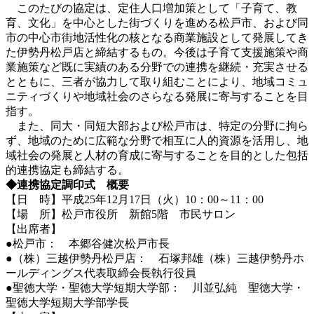
このたびの協定は、定住人口増加策として「子育て、教
育、文化」を中心とした街づくりを進める松戸市、および同
市の中心市街地活性化の核となる商業施設として発展してき
た伊勢丹松戸店と締結するもの。今後は子育て支援施策や商
業施策など既に実績のある分野での連携を継続・充実させる
とともに、三者が協力して取り組むことにより、地域コミュ
ニティづくりや地域社会のさらなる発展に寄与することを目
指す。
また、同大・同短大部および松戸市は、特定の分野に拘ら
ず、地域のために広範な分野で相互に人的資源を活用し、地
域社会の発展と人材の育成に寄与することを目的とした包括
的連携協定も締結する。
◆連携協定調印式 概要
【日 時】平成25年12月17日（火）10：00～11：00
【場 所】松戸市役所 新館5階 市民サロン
【出席者】
●松戸市： 本郷谷健次松戸市長
●（株）三越伊勢丹松戸店： 石塚邦雄（株）三越伊勢丹ホ
ールディングス代表取締会長執行役員
●聖徳大学・聖徳大学短期大学部： 川並弘純 聖徳大学・
聖徳大学短期大学部学長