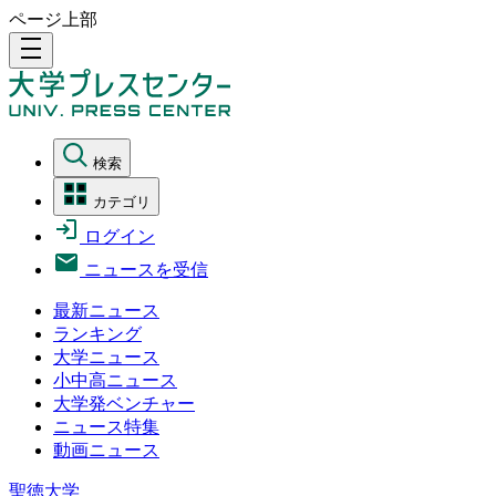
ページ上部
density_medium
検索
カテゴリ
ログイン
ニュースを受信
最新ニュース
ランキング
大学ニュース
小中高ニュース
大学発ベンチャー
ニュース特集
動画ニュース
聖徳大学