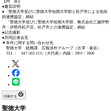
【内 容】
●趣旨説明
●「聖徳大学並びに聖徳大学短期大学部と松戸市による包括
的連携協定」締結
「聖徳大学並びに聖徳大学短期大学部、株式会社三越伊勢
丹・伊勢丹松戸店、松戸市との連携協定」締結
●記念撮影
●共同記者会見
▼本件に関する問い合わせ先
聖徳大学 総務課 広報渉外グループ（古澤・壷谷）
TEL： 047-365-1111（大代表）内線：3903・3906
print
印刷する
聖徳大学