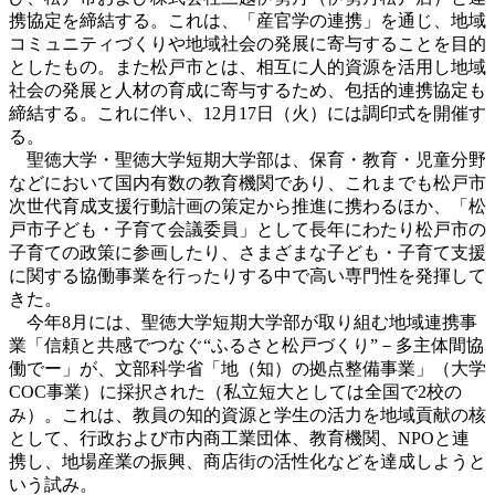
携協定を締結する。これは、「産官学の連携」を通じ、地域
コミュニティづくりや地域社会の発展に寄与することを目的
としたもの。また松戸市とは、相互に人的資源を活用し地域
社会の発展と人材の育成に寄与するため、包括的連携協定も
締結する。これに伴い、12月17日（火）には調印式を開催す
る。
聖徳大学・聖徳大学短期大学部は、保育・教育・児童分野
などにおいて国内有数の教育機関であり、これまでも松戸市
次世代育成支援行動計画の策定から推進に携わるほか、「松
戸市子ども・子育て会議委員」として長年にわたり松戸市の
子育ての政策に参画したり、さまざまな子ども・子育て支援
に関する協働事業を行ったりする中で高い専門性を発揮して
きた。
今年8月には、聖徳大学短期大学部が取り組む地域連携事
業「信頼と共感でつなぐ“ふるさと松戸づくり”－多主体間協
働でー」が、文部科学省「地（知）の拠点整備事業」（大学
COC事業）に採択された（私立短大としては全国で2校の
み）。これは、教員の知的資源と学生の活力を地域貢献の核
として、行政および市内商工業団体、教育機関、NPOと連
携し、地場産業の振興、商店街の活性化などを達成しようと
いう試み。