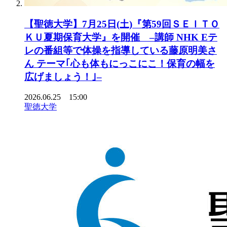
【聖徳大学】7月25日(土)『第59回ＳＥＩＴＯ
ＫＵ夏期保育大学』を開催 –講師 NHK Eテ
レの番組等で体操を指導している藤原明美さ
ん テーマ｢心も体もにっこにこ！保育の幅を
広げましょう！｣–
2026.06.25 15:00
聖徳大学