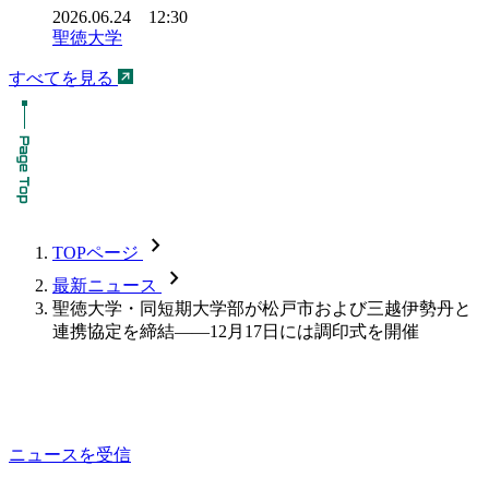
2026.06.24 12:30
聖徳大学
すべてを見る
chevron_forward
TOPページ
chevron_forward
最新ニュース
聖徳大学・同短期大学部が松戸市および三越伊勢丹と
連携協定を締結――12月17日には調印式を開催
ニュースを受信