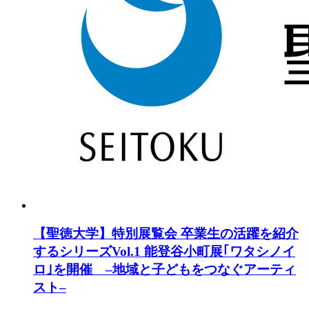
【聖徳大学】特別展覧会 卒業生の活躍を紹介
するシリーズVol.1 能登谷小町展｢ワタシノイ
ロ｣を開催 –地域と子どもをつなぐアーティ
スト–