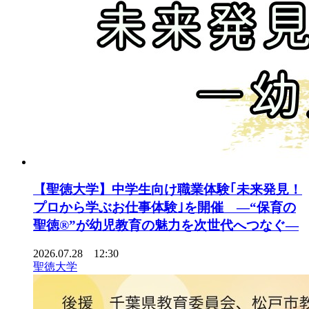
【聖徳大学】中学生向け職業体験｢未来発見！
プロから学ぶお仕事体験｣を開催 ―“保育の
聖徳®”が幼児教育の魅力を次世代へつなぐ―
2026.07.28 12:30
聖徳大学