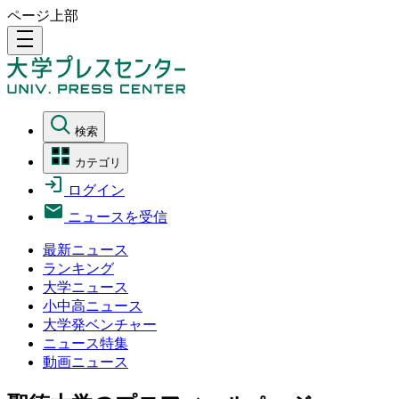
ページ上部
density_medium
検索
カテゴリ
ログイン
ニュースを受信
最新ニュース
ランキング
大学ニュース
小中高ニュース
大学発ベンチャー
ニュース特集
動画ニュース