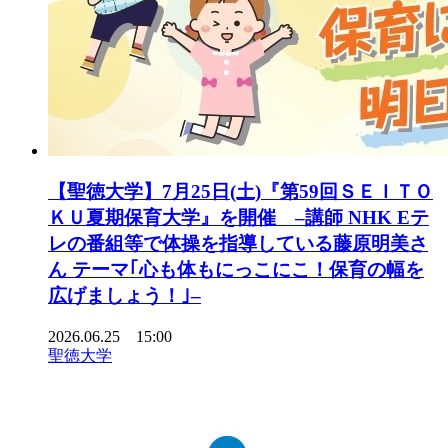
【聖徳大学】7月25日(土)『第59回ＳＥＩＴＯ
ＫＵ夏期保育大学』を開催 –講師 NHK Eテ
レの番組等で体操を指導している藤原明美さ
ん テーマ｢心も体もにっこにこ！保育の幅を
広げましょう！｣–
2026.06.25 15:00
聖徳大学