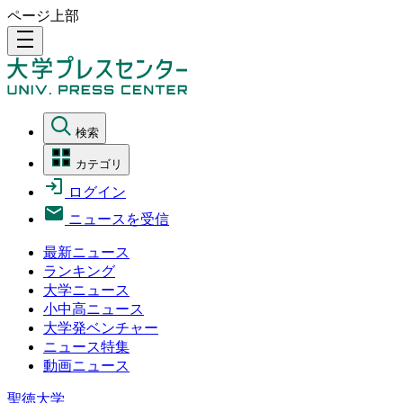
ページ上部
density_medium
検索
カテゴリ
ログイン
ニュースを受信
最新ニュース
ランキング
大学ニュース
小中高ニュース
大学発ベンチャー
ニュース特集
動画ニュース
聖徳大学