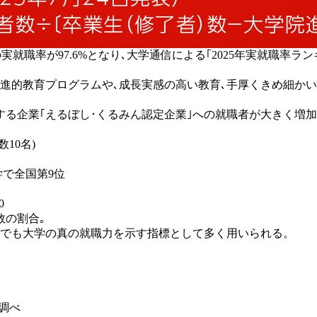
実就職率が97.6%となり､大学通信による｢2025年実就職率ラン
先進的教育プログラムや､成長実感の高い教育､手厚くきめ細か
する企業｢えるぼし･くるみん認定企業｣への就職者が大きく増加
数10名)
学で全国第9位
0
数の割合｡
でも大学の真の就職力を示す指標として多く用いられる。
信調べ