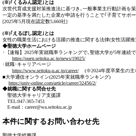
(※)｢くるみん認定｣とは
次世代育成支援対策推進法に基づき､一般事業主行動計画を策
一定の基準を満たした企業が申請を行うことで｢子育てサポー
[2025年5月現在認定数5,660社]
(※)｢えるぼし認定｣とは
女性の職業生活における活躍の推進に関する法律(女性活躍推進法)
◆聖徳大学ホームページ
･【速報】2025年実就職率ランキングで､聖徳大学が5年連続で女
https://ouen.seitoku.ac.jp/news/19025/
･就職･キャリアページ
https://www.seitoku-u.ac.jp/career/
(※2024年度卒業生の
■大学通信オンライン(2025年実就職率ランキング)
https://univ-online.com/article/career/32456/2/
◆就職に関する問合せ先
聖徳大学キャリア支援課
T
EL:047-365-7451
E-mail：career@wa.seitoku.ac.jp
本件に関するお問い合わせ先
聖徳大学総務課