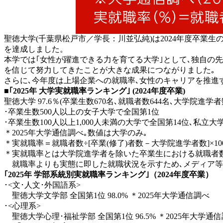
聖徳大学(千葉県松戸市／学長：川並弘純)は2024年度卒業生の
を達成しました。
本学では｢女性が躍進できる力を育てる大学｣として､独自の
を信じて努力してきたことが大きな成果につながりました｡
さらに､今年度は上場企業への就職率､女性のキャリアを推進
■｢2025年 大学実就職率ランキング｣ (2024年度卒業)
聖徳大学 97.6％(卒業生数670名､就職者数644名､大学院進学者
･卒業生数500人以上の女子大学で全国第1位
･卒業生数100人以上1,000人未満の大学で全国第14位､私立大
＊2025年大学通信調べ｡数値は大学のみ｡
＊
実就職率＝就職者数÷[卒業(修了)者数－大学院進学者数]×10
＊
実就職率とは大学院進学者を除いた卒業生における就職者
就職率よりも実態に即した就職状況を示すため､メディア等
｢2025年 学部系統別実就職率ランキング｣（2024年度卒業）
･<文･人文･外国語系>
聖徳大学文学部 全国第1位 98.0%
＊
2025年大学通信調べ
･<心理系>
聖徳大学心理･福祉学部 全国第1位 96.5%
＊
2025年大学通