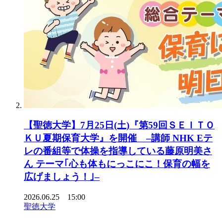
【聖徳大学】7月25日(土)『第59回ＳＥＩＴＯ
ＫＵ夏期保育大学』を開催 –講師 NHK Eテ
レの番組等で体操を指導している藤原明美さ
ん テーマ｢心も体もにっこにこ！保育の幅を
広げましょう！｣–
2026.06.25 15:00
聖徳大学