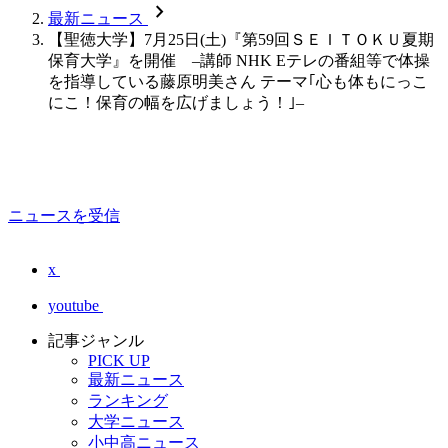
chevron_forward
最新ニュース
【聖徳大学】7月25日(土)『第59回ＳＥＩＴＯＫＵ夏期
保育大学』を開催 –講師 NHK Eテレの番組等で体操
を指導している藤原明美さん テーマ｢心も体もにっこ
にこ！保育の幅を広げましょう！｣–
ニュースを受信
x
youtube
記事ジャンル
PICK UP
最新ニュース
ランキング
大学ニュース
小中高ニュース