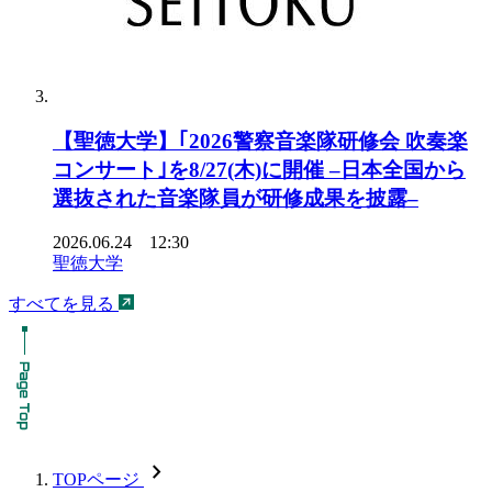
【聖徳大学】｢2026警察音楽隊研修会 吹奏楽
コンサート｣を8/27(木)に開催 –日本全国から
選抜された音楽隊員が研修成果を披露–
2026.06.24 12:30
聖徳大学
すべてを見る
chevron_forward
TOPページ