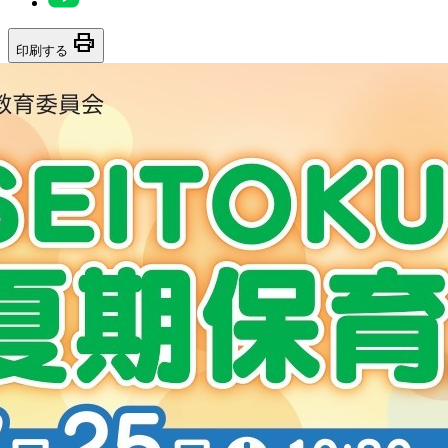
print
印刷する