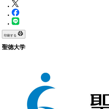
print
印刷する
聖徳大学