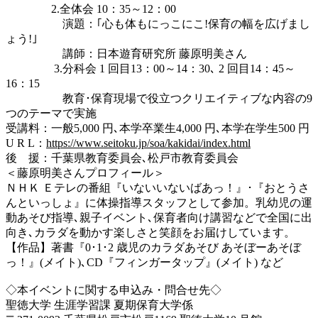
2.全体会 10：35～12：00
演題：｢心も体もにっこにこ!保育の幅を広げまし
ょう!｣
講師：日本遊育研究所 藤原明美さん
3.分科会 1 回目13：00～14：30､ 2 回目14：45～
16：15
教育･保育現場で役立つクリエイティブな内容の9
つのテーマで実施
受講料：一般5,000 円､本学卒業生4,000 円､本学在学生500 円
U R L：
https://www.seitoku.jp/soa/kakidai/index.html
後 援：千葉県教育委員会､松戸市教育委員会
＜藤原明美さんプロフィール＞
ＮＨＫ Ｅテレの番組『いないいないばあっ！』･『おとうさ
んといっしょ』に体操指導スタッフとして参加。乳幼児の運
動あそび指導､親子イベント､保育者向け講習などで全国に出
向き､カラダを動かす楽しさと笑顔をお届けしています。
【作品】著書『0･1･2 歳児のカラダあそび あそぼーあそぼ
っ！』(メイト)､CD『フィンガータップ』(メイト) など
◇本イベントに関する申込み・問合せ先◇
聖徳大学 生涯学習課 夏期保育大学係