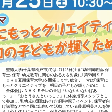
聖徳大学(千葉県松戸市)では､7月25日(土)に幼稚園教諭､保
育士､保育･幼児教育に関心のある方を対象に｢第59回ＳＥＩ
ＴＯＫＵ夏期保育大学｣を開催します｡総合テーマは｢保育に
もっとクリエイティブを！明日の子どもが輝くために！｣。
全体会は､ＮＨＫ Ｅテレの番組『いないいないばあ
っ！』･『おとうさんといっしょ』に体操指導スタッフとし
て参加し､乳幼児の運動あそび指導や親子イベント､保育者向
け講習などで全国に出向いて活動している藤原明美さんを迎
え､｢心も体もにっこにこ！保育の幅を広げましょう！｣をテ