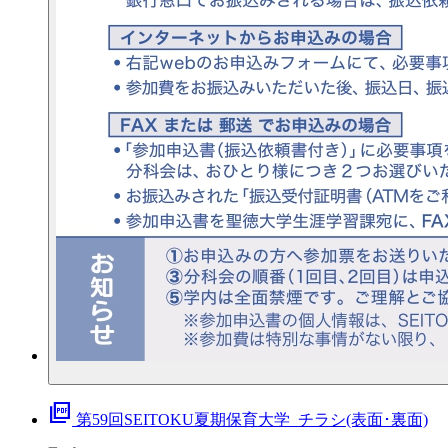
picture_as_pdf
第59回SEITOKU夏期保育大学_チラシ(表面･裏面)