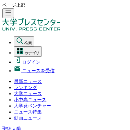
ページ上部
density_medium
検索
カテゴリ
ログイン
ニュースを受信
最新ニュース
ランキング
大学ニュース
小中高ニュース
大学発ベンチャー
ニュース特集
動画ニュース
聖徳大学