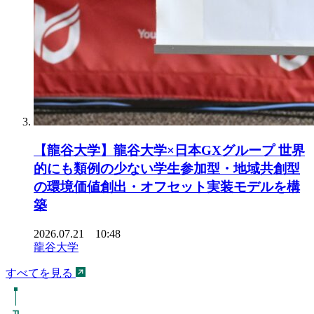
【龍谷大学】龍谷大学×日本GXグループ 世界
的にも類例の少ない学生参加型・地域共創型
の環境価値創出・オフセット実装モデルを構
築
2026.07.21 10:48
龍谷大学
すべてを見る