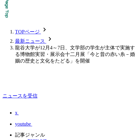
chevron_forward
TOPページ
chevron_forward
最新ニュース
龍谷大学が12月4～7日、文学部の学生が主体で実施す
る博物館実習・展示会十二月展「今と昔の赤い糸－婚
姻の歴史と文化をたどる」を開催
ニュースを受信
x
youtube
記事ジャンル