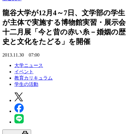
龍谷大学が12月4～7日、文学部の学生
が主体で実施する博物館実習・展示会
十二月展「今と昔の赤い糸－婚姻の歴
史と文化をたどる」を開催
2013.11.30 07:00
大学ニュース
イベント
教育カリキュラム
学生の活動
print