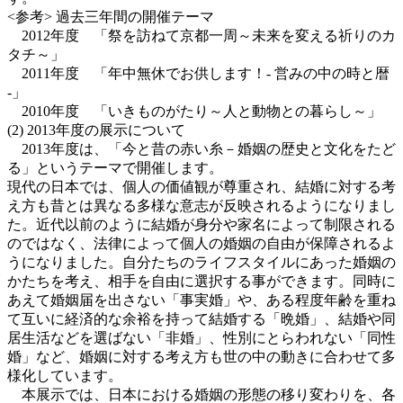
<参考> 過去三年間の開催テーマ
2012年度 「祭を訪ねて京都一周～未来を変える祈りのカ
タチ～」
2011年度 「年中無休でお供します！- 営みの中の時と暦
-」
2010年度 「いきものがたり～人と動物との暮らし～」
(2) 2013年度の展示について
2013年度は、「今と昔の赤い糸－婚姻の歴史と文化をたど
る」というテーマで開催します。
現代の日本では、個人の価値観が尊重され、結婚に対する考
え方も昔とは異なる多様な意志が反映されるようになりまし
た。近代以前のように結婚が身分や家名によって制限される
のではなく、法律によって個人の婚姻の自由が保障されるよ
うになりました。自分たちのライフスタイルにあった婚姻の
かたちを考え、相手を自由に選択する事ができます。同時に
あえて婚姻届を出さない「事実婚」や、ある程度年齢を重ね
て互いに経済的な余裕を持って結婚する「晩婚」、結婚や同
居生活などを選ばない「非婚」、性別にとらわれない「同性
婚」など、婚姻に対する考え方も世の中の動きに合わせて多
様化しています。
本展示では、日本における婚姻の形態の移り変わりを、各