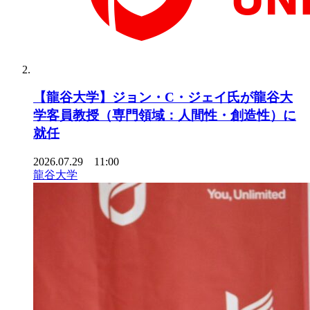
【龍谷大学】ジョン・C・ジェイ氏が龍谷大
学客員教授（専門領域：人間性・創造性）に
就任
2026.07.29 11:00
龍谷大学