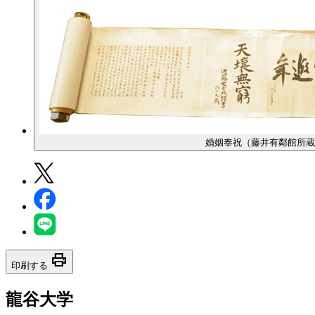
婚姻奉祝（藤井有鄰館所蔵
print
印刷する
龍谷大学