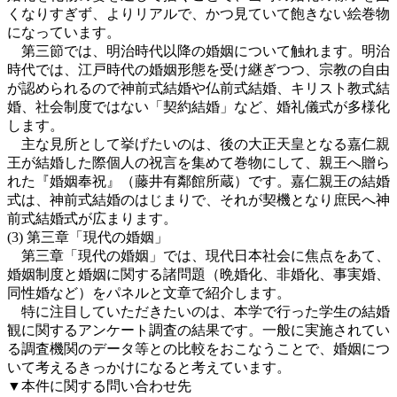
くなりすぎず、よりリアルで、かつ見ていて飽きない絵巻物
になっています。
第三節では、明治時代以降の婚姻について触れます。明治
時代では、江戸時代の婚姻形態を受け継ぎつつ、宗教の自由
が認められるので神前式結婚や仏前式結婚、キリスト教式結
婚、社会制度ではない「契約結婚」など、婚礼儀式が多様化
します。
主な見所として挙げたいのは、後の大正天皇となる嘉仁親
王が結婚した際個人の祝言を集めて巻物にして、親王へ贈ら
れた『婚姻奉祝』（藤井有鄰館所蔵）です。嘉仁親王の結婚
式は、神前式結婚のはじまりで、それが契機となり庶民へ神
前式結婚式が広まります。
(3) 第三章「現代の婚姻」
第三章「現代の婚姻」では、現代日本社会に焦点をあて、
婚姻制度と婚姻に関する諸問題（晩婚化、非婚化、事実婚、
同性婚など）をパネルと文章で紹介します。
特に注目していただきたいのは、本学で行った学生の結婚
観に関するアンケート調査の結果です。一般に実施されてい
る調査機関のデータ等との比較をおこなうことで、婚姻につ
いて考えるきっかけになると考えています。
▼本件に関する問い合わせ先