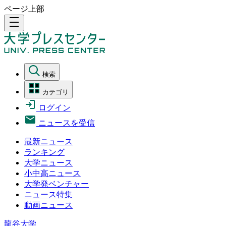
ページ上部
density_medium
検索
カテゴリ
ログイン
ニュースを受信
最新ニュース
ランキング
大学ニュース
小中高ニュース
大学発ベンチャー
ニュース特集
動画ニュース
龍谷大学