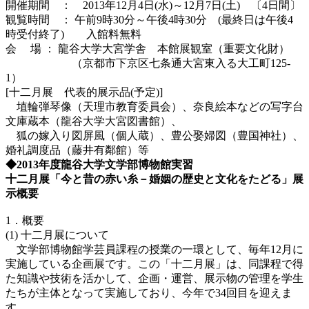
開催期間 ： 2013年12月4日(水)～12月7日(土) 〔4日間〕
観覧時間 ： 午前9時30分～午後4時30分 (最終日は午後4
時受付終了) 入館料無料
会 場 ： 龍谷大学大宮学舎 本館展観室（重要文化財）
（京都市下京区七条通大宮東入る大工町125-
1）
[十二月展 代表的展示品(予定)]
埴輪弾琴像（天理市教育委員会）、奈良絵本などの写字台
文庫蔵本（龍谷大学大宮図書館）、
狐の嫁入り図屏風（個人蔵）、豊公娶婦図（豊国神社）、
婚礼調度品（藤井有鄰館）等
◆2013年度龍谷大学文学部博物館実習
十二月展「今と昔の赤い糸－婚姻の歴史と文化をたどる」展
示概要
1．概要
(1) 十二月展について
文学部博物館学芸員課程の授業の一環として、毎年12月に
実施している企画展です。この「十二月展」は、同課程で得
た知識や技術を活かして、企画・運営、展示物の管理を学生
たちが主体となって実施しており、今年で34回目を迎えま
す。