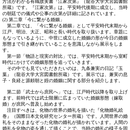
方法がわかる有職故実書『江家次第』（龍谷大学大宮図書館
所蔵）です。『江家次第』は、平安時代後期に成立し、当時
の朝廷での儀式や公事の次第が詳細に記されています。
(2) 第二章「今に繋がる婚姻」
第二章では、「今に繋がる婚姻」として平安時代末期から
江戸、明治、大正、昭和と長い時代を取り扱います。章題に
もなっているように、中世に成立した婚姻の形が今日の婚姻
形態まで引き継がれていることを意識しながら展示をしま
す。
第一節「物語と現実の対比」では、平安時代末期から室町
時代にかけての婚姻形態を追っていきます。
その中でも見ていただきたいのは、九条兼実の日記『玉
葉』（龍谷大学大宮図書館所蔵）です。展示では、兼実の息
子・良経と源頼朝と姪の婚姻に関する部分を紹介します。
第二節「武士から庶民へ」では、江戸時代以降を取り上げ
ます。前時代では武士階層に広まっていた婚姻形態（嫁取
婚）が庶民へ普及し始めます。
注目すべきは、化物の世界の婚礼を描いた『化物婚礼絵
巻』（国際日本文化研究センター所蔵）です。人間世界の婚
礼をそのままなぞった化物の婚礼が描かれています。人間の
婚礼を化物の姿を通して描くことで、当時の婚礼の様子を固