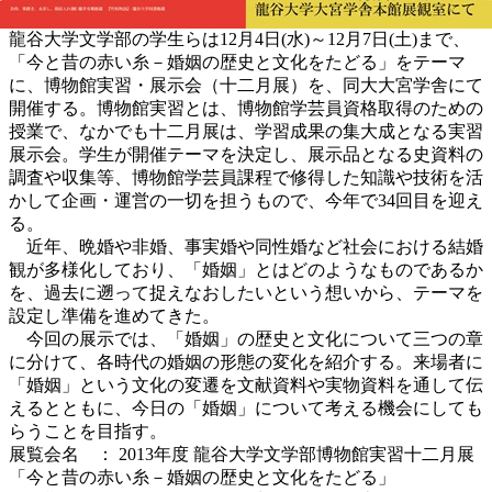
龍谷大学文学部の学生らは12月4日(水)～12月7日(土)まで、
「今と昔の赤い糸－婚姻の歴史と文化をたどる」をテーマ
に、博物館実習・展示会（十二月展）を、同大大宮学舎にて
開催する。博物館実習とは、博物館学芸員資格取得のための
授業で、なかでも十二月展は、学習成果の集大成となる実習
展示会。学生が開催テーマを決定し、展示品となる史資料の
調査や収集等、博物館学芸員課程で修得した知識や技術を活
かして企画・運営の一切を担うもので、今年で34回目を迎え
る。
近年、晩婚や非婚、事実婚や同性婚など社会における結婚
観が多様化しており、「婚姻」とはどのようなものであるか
を、過去に遡って捉えなおしたいという想いから、テーマを
設定し準備を進めてきた。
今回の展示では、「婚姻」の歴史と文化について三つの章
に分けて、各時代の婚姻の形態の変化を紹介する。来場者に
「婚姻」という文化の変遷を文献資料や実物資料を通して伝
えるとともに、今日の「婚姻」について考える機会にしても
らうことを目指す。
展覧会名 ： 2013年度 龍谷大学文学部博物館実習十二月展
「今と昔の赤い糸－婚姻の歴史と文化をたどる」