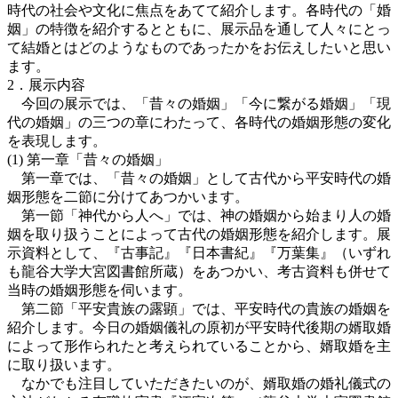
時代の社会や文化に焦点をあてて紹介します。各時代の「婚
姻」の特徴を紹介するとともに、展示品を通して人々にとっ
て結婚とはどのようなものであったかをお伝えしたいと思い
ます。
2．展示内容
今回の展示では、「昔々の婚姻」「今に繋がる婚姻」「現
代の婚姻」の三つの章にわたって、各時代の婚姻形態の変化
を表現します。
(1) 第一章「昔々の婚姻」
第一章では、「昔々の婚姻」として古代から平安時代の婚
姻形態を二節に分けてあつかいます。
第一節「神代から人へ」では、神の婚姻から始まり人の婚
姻を取り扱うことによって古代の婚姻形態を紹介します。展
示資料として、『古事記』『日本書紀』『万葉集』（いずれ
も龍谷大学大宮図書館所蔵）をあつかい、考古資料も併せて
当時の婚姻形態を伺います。
第二節「平安貴族の露顕」では、平安時代の貴族の婚姻を
紹介します。今日の婚姻儀礼の原初が平安時代後期の婿取婚
によって形作られたと考えられていることから、婿取婚を主
に取り扱います。
なかでも注目していただきたいのが、婿取婚の婚礼儀式の