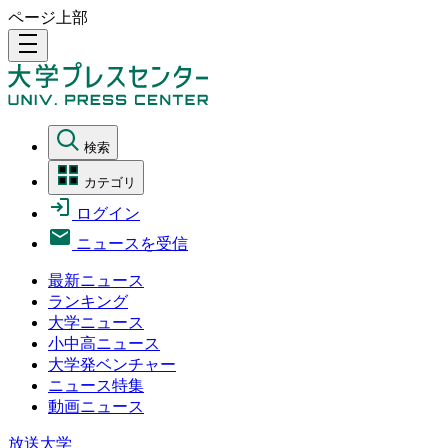
ページ上部
density_medium
検索
カテゴリ
ログイン
ニュースを受信
最新ニュース
ランキング
大学ニュース
小中高ニュース
大学発ベンチャー
ニュース特集
動画ニュース
放送大学