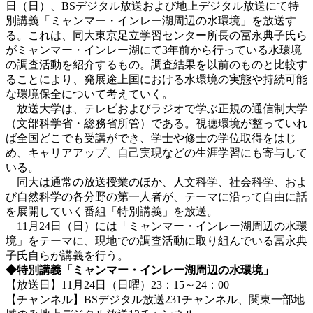
日（日）、BSデジタル放送および地上デジタル放送にて特
別講義「ミャンマー・インレー湖周辺の水環境」を放送す
る。これは、同大東京足立学習センター所長の冨永典子氏ら
がミャンマー・インレー湖にて3年前から行っている水環境
の調査活動を紹介するもの。調査結果を以前のものと比較す
ることにより、発展途上国における水環境の実態や持続可能
な環境保全について考えていく。
放送大学は、テレビおよびラジオで学ぶ正規の通信制大学
（文部科学省・総務省所管）である。視聴環境が整っていれ
ば全国どこでも受講ができ、学士や修士の学位取得をはじ
め、キャリアアップ、自己実現などの生涯学習にも寄与して
いる。
同大は通常の放送授業のほか、人文科学、社会科学、およ
び自然科学の各分野の第一人者が、テーマに沿って自由に話
を展開していく番組「特別講義」を放送。
11月24日（日）には「ミャンマー・インレー湖周辺の水環
境」をテーマに、現地での調査活動に取り組んでいる冨永典
子氏自らが講義を行う。
◆特別講義「ミャンマー・インレー湖周辺の水環境」
【放送日】11月24日（日曜）23：15～24：00
【チャンネル】BSデジタル放送231チャンネル、関東一部地