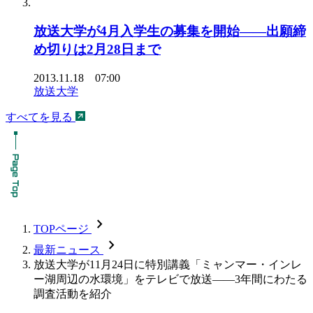
放送大学が4月入学生の募集を開始――出願締
め切りは2月28日まで
2013.11.18 07:00
放送大学
すべてを見る
chevron_forward
TOPページ
chevron_forward
最新ニュース
放送大学が11月24日に特別講義「ミャンマー・インレ
ー湖周辺の水環境」をテレビで放送――3年間にわたる
調査活動を紹介