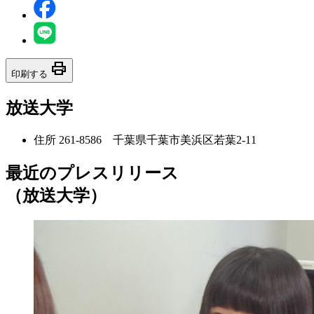
print
印刷する
放送大学
住所
261-8586 千葉県千葉市美浜区若葉2-11
最近のプレスリリース
（放送大学）