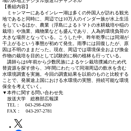
域のみ地上デジタル放送12チャンネル
【番組内容】
ミャンマーにあるインレー湖は多くの外国人が訪れる観光
地であると同時に、周辺では10万人のインダー族が水上生活
をしているほか、農業（浮島によるトマトの水耕栽培や稲の
栽培）や漁業、織物業なども盛んであり、人為的環境負荷の
大きな場所となっている。こうした中、昨年乾季には同湖が
干上がるという事態が初めて発生。雨季には回復したが、原
因は不明のままだった。現在、周辺では環境保全および換金
作物の栽培を目的として試験的に桐の植林も行っている。
講師らは6年前から少数民族によるケシ栽培撲滅のため代
替資源を探す傍ら、3年間にわたって同湖周辺の飲水を含む
水環境調査を実施。今回の調査結果を以前のものと比較する
ことで、発展途上国における水環境の実態、持続可能な環境
保全を考えていく。
▼本件に関する問い合わせ先
放送大学 総務部広報課
TEL： 043-298-4200
FAX： 043-297-2781