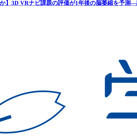
か】3D VRナビ課題の評価が1年後の脳萎縮を予測