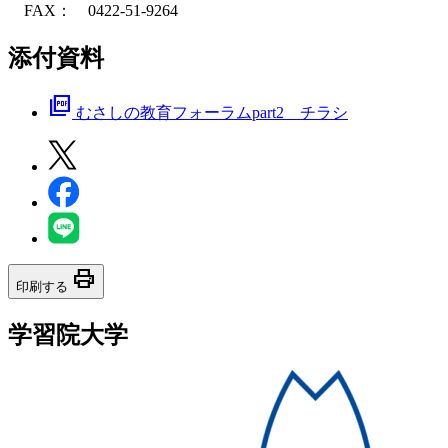
FAX： 0422-51-9264
添付資料
picture_as_pdf
むさしの教育フォーラムpart2 チラシ
print
印刷する
学習院大学