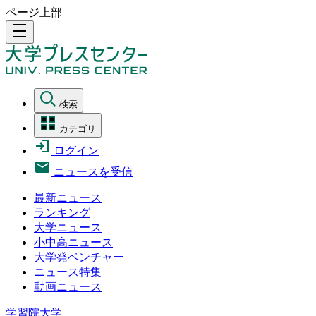
ページ上部
density_medium
検索
カテゴリ
ログイン
ニュースを受信
最新ニュース
ランキング
大学ニュース
小中高ニュース
大学発ベンチャー
ニュース特集
動画ニュース
学習院大学