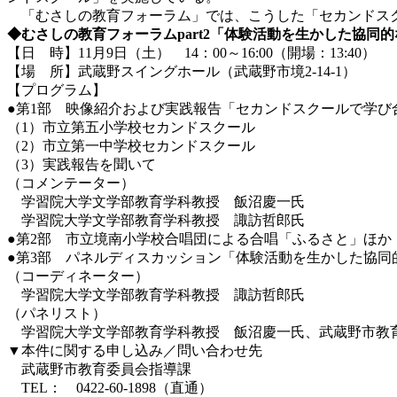
「むさしの教育フォーラム」では、こうした「セカンドスク
◆むさしの教育フォーラムpart2「体験活動を生かした協同
【日 時】11月9日（土） 14：00～16:00（開場：13:40）
【場 所】武蔵野スイングホール（武蔵野市境2-14-1）
【プログラム】
●第1部 映像紹介および実践報告「セカンドスクールで学び
（1）市立第五小学校セカンドスクール
（2）市立第一中学校セカンドスクール
（3）実践報告を聞いて
（コメンテーター）
学習院大学文学部教育学科教授 飯沼慶一氏
学習院大学文学部教育学科教授 諏訪哲郎氏
●第2部 市立境南小学校合唱団による合唱「ふるさと」ほか
●第3部 パネルディスカッション「体験活動を生かした協
（コーディネーター）
学習院大学文学部教育学科教授 諏訪哲郎氏
（パネリスト）
学習院大学文学部教育学科教授 飯沼慶一氏、武蔵野市教育
▼本件に関する申し込み／問い合わせ先
武蔵野市教育委員会指導課
TEL： 0422-60-1898（直通）