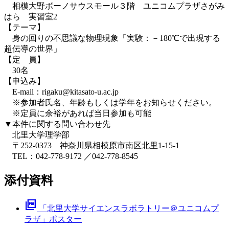
相模大野ボーノサウスモール３階 ユニコムプラザさがみ
はら 実習室2
【テーマ】
身の回りの不思議な物理現象「実験：－180℃で出現する
超伝導の世界」
【定 員】
30名
【申込み】
E-mail：rigaku@kitasato-u.ac.jp
※参加者氏名、年齢もしくは学年をお知らせください。
※定員に余裕があれば当日参加も可能
▼本件に関する問い合わせ先
北里大学理学部
〒252-0373 神奈川県相模原市南区北里1-15-1
TEL：042-778-9172 ／042-778-8545
添付資料
picture_as_pdf
「北里大学サイエンスラボラトリー＠ユニコムプ
ラザ」ポスター