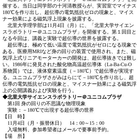
催する。当日は同学部の十河清教授らが、実習室でマイナス
180℃を作り出し、超伝導の電気抵抗ゼロの現象と、マイス
ナー効果による磁気浮上現象を披露する。
北里大学理学部は11月4日（月）に、「北里大学サイエン
スラボラトリー＠ユニコムプラザ」を開催する。第１回目と
なる今回は、講義と実験で超伝導の世界を披露する。
超伝導は、極めて低い温度で電気抵抗がゼロになる現象で
ある。医療用MRIなど身の回りの装置で使用され、また、磁
気浮上式リニアモーターカーの開発は、超伝導抜きでは難し
い。1986年に発見された酸化物高温超伝導体（La-Ba-Cu-O
系物質）では、液体窒素温度（－180℃）で超伝導が実現す
る。ユニコムプラザさがみはらにて－180℃を作り出し、超
伝導の電気抵抗ゼロの現象と、マイスナー効果による磁気浮
上の公開講義および実験を行う。
◆北里大学サイエンスラボラトリー＠ユニコムプラザ
第1回 身の回りの不思議な物理現象
実験：－180℃で出現する超伝導の世界
【日 時】
11月4日（月・振替休日） 14：00～15：00
入場無料、参加希望者はメールで要事前予約。
【場 所】