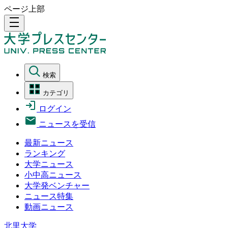
ページ上部
density_medium
検索
カテゴリ
ログイン
ニュースを受信
最新ニュース
ランキング
大学ニュース
小中高ニュース
大学発ベンチャー
ニュース特集
動画ニュース
北里大学