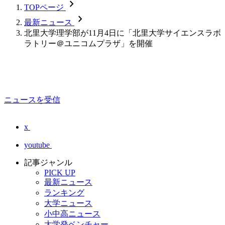
chevron_forward
TOPページ
chevron_forward
最新ニュース
北里大学理学部が11月4日に「北里大学サイエンスラボ
ラトリー＠ユニコムプラザ」を開催
ニュースを受信
x
youtube
記事ジャンル
PICK UP
最新ニュース
ランキング
大学ニュース
小中高ニュース
大学発ベンチャー