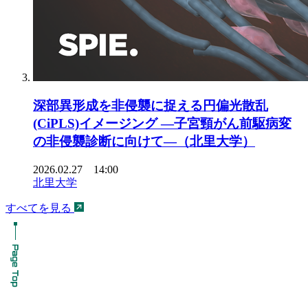
深部異形成を非侵襲に捉える円偏光散乱
(CiPLS)イメージング ―子宮頸がん前駆病変
の非侵襲診断に向けて―（北里大学）
2026.02.27 14:00
北里大学
すべてを見る