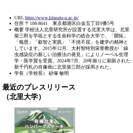
URL
https://www.kitasato-u.ac.jp/
住所
〒108-8641 東京都港区白金五丁目9番5号
概要
学校法人北里研究所が設置する北里大学は、北里
柴三郎を学祖とする生命科学の総合大学で、「開拓」
「報恩」「叡智と実践」「不撓不屈」を建学の精神と
しています。2015年12月、大村智特別栄誉教授が「線
虫感染症の新しい治療法の発見」によりノーベル生理
学・医学賞を受賞。2024年7月、20年振りに刷新された
新千円札の肖像画に北里柴三郎が採用された。
学長（学校長）
砂塚 敏明
最近のプレスリリース
（北里大学）