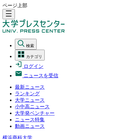
ページ上部
density_medium
検索
カテゴリ
ログイン
ニュースを受信
最新ニュース
ランキング
大学ニュース
小中高ニュース
大学発ベンチャー
ニュース特集
動画ニュース
横浜商科大学