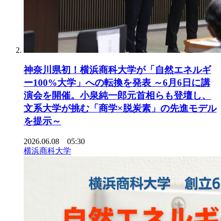
神奈川県初！横浜商科大学が「自然エネルギ
ー100%大学」への転換を発表 ～6月6日に講
演会を開催。小泉純一郎元首相らも登壇し、
文系大学が挑む「商学×脱炭素」の先進モデル
を提示～
2026.06.08 05:30
横浜商科大学