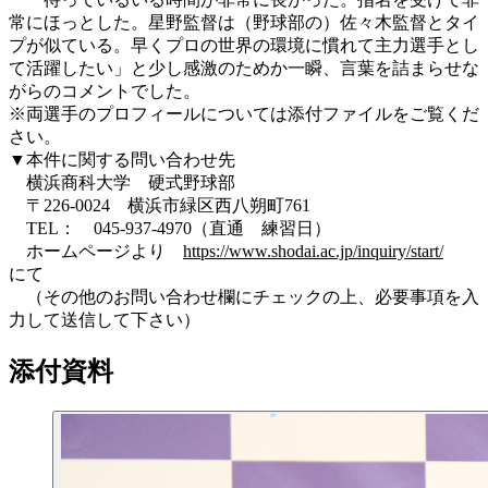
常にほっとした。星野監督は（野球部の）佐々木監督とタイ
プが似ている。早くプロの世界の環境に慣れて主力選手とし
て活躍したい」と少し感激のためか一瞬、言葉を詰まらせな
がらのコメントでした。
※両選手のプロフィールについては添付ファイルをご覧くだ
さい。
▼本件に関する問い合わせ先
横浜商科大学 硬式野球部
〒226-0024 横浜市緑区西八朔町761
TEL： 045-937-4970（直通 練習日）
ホームページより
https://www.shodai.ac.jp/inquiry/start/
にて
（その他のお問い合わせ欄にチェックの上、必要事項を入
力して送信して下さい）
添付資料