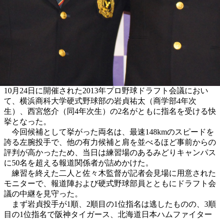
10月24日に開催された2013年プロ野球ドラフト会議におい
て、横浜商科大学硬式野球部の岩貞祐太（商学部4年次
生）、西宮悠介（同4年次生）の2名がともに指名を受ける快
挙となった。
今回候補として挙がった両名は、最速148kmのスピードを
誇る左腕投手で、他の有力候補と肩を並べるほど事前からの
評判が高かったため、当日は練習場のあるみどりキャンパス
に50名を超える報道関係者が詰めかけた。
練習を終えた二人と佐々木監督が記者会見場に用意された
モニターで、報道陣および硬式野球部員とともにドラフト会
議の中継を見守った。
まず岩貞投手が1順、2順目の1位指名は逃したものの、3順
目の1位指名で阪神タイガース、北海道日本ハムファイター