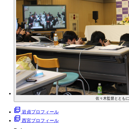
佐々木監督ととも
picture_as_pdf
岩貞プロフィール
picture_as_pdf
西宮プロフィール