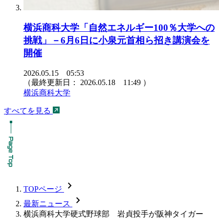
横浜商科大学「自然エネルギー100％大学への
挑戦」－6月6日に小泉元首相ら招き講演会を
開催
2026.05.15 05:53
（最終更新日：
2026.05.18 11:49
）
横浜商科大学
すべてを見る
chevron_forward
TOPページ
chevron_forward
最新ニュース
横浜商科大学硬式野球部 岩貞投手が阪神タイガー