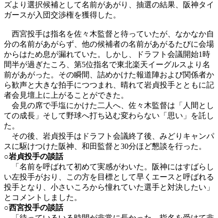
ズより選択候補として名前があがり、抽選の結果、阪神タイ
ガースが入団交渉権を獲得した。
西宮投手は指名を佐々木監督と待っていたが、なかなか自
分の名前があがらず、他の候補者の名前があがるたびに会場
からはため息が漏れていた。しかし、ドラフト会議開始1時
間半が過ぎたころ、第5位指名で東北楽天イーグルスより名
前があがった。その瞬間、詰めかけた報道陣および関係者か
ら歓声と大きな拍手につつまれ、晴れて岩貞投手とともに記
者会見壇上に上がることができた。
会見の席で手塩にかけた二人へ、佐々木監督は「人間とし
ての成長」そして野球へ打ち込む変わらない「思い」を託し
た。
その後、岩貞投手はドラフト会議終了後、みどりキャンパ
スに駆けつけた阪神、和田監督と30分ほど懇談を行った。
○岩貞投手の談話
「名前を呼ばれて初めて実感がわいた。阪神にはすばらし
い左投手がおり、この方を目標として早くエースと呼ばれる
投手となり、小さいころから憧れていた選手と対決したい」
とコメントしました。
○西宮投手の談話
「待っているいる時間が非常に長かった。指名を受けて非