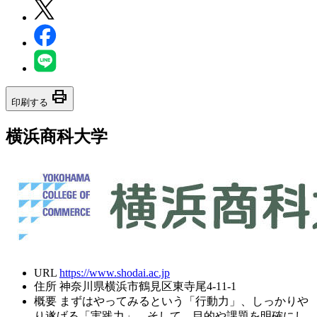
print
印刷する
横浜商科大学
URL
https://www.shodai.ac.jp
住所
神奈川県横浜市鶴見区東寺尾4-11-1
概要
まずはやってみるという「行動力」、しっかりや
り遂げる「実践力」、そして、目的や課題を明確にし