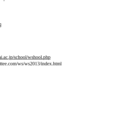
内
i.ac.jp/school/wshool.php
m/ws/ws2013/index.html