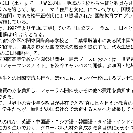
1月2日（土）まで、世界21の国・地域の学校から生徒と教員を
ラムを通じて、統一テーマ「住居と文化」について学び、国境
現顧問）である松平正樹氏により提唱された“国際教育プログ
実施している。
1997年より年1回実施している「国際フォーラム」。日本と
開催は4年ぶりとなる。
京都渋谷区の関東国際高等学校と、千葉県勝浦市にある関東国
を招待し、国境を越えた国際交流の機会を提供する。代表生徒は
）の13日間開催する。
等学校の学園祭期間中、展示ブースにおいては、世界教室参加国と地
「パフォーマンスナイト」を渋谷キャンパスで開催。参加国・
生との国際交流も行う。ほかにも、メンバー校によるプレゼン
費のみを負担し、フォーラム開催校がその他の費用を負担す
できる。
、世界中の青少年や教員が共有できる“真に国を超えた教育の
た学生たちが、新世紀の国際社会で活躍する人材へと成長して
のほか、英語・中国語・ロシア語・韓国語・タイ語・インドネ
に力を注いでおり、グローバル人材の育成を教育目標にかかげ