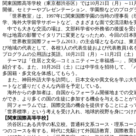
関東国際高等学校（東京都渋谷区）では10月21日（月）～1
開催。セミナーやプレゼンテーション、学園祭などのプログ
「世界教室」は、1997年に関東国際学園の当時の理事長（
学、海外大学留学サポートなど、さまざまな面で交流活動を
中でも大きな交流の場は、文部科学省や外務省の後援を受け、
年は地震の影響でイタリアに変更となったため、今回の日本
「世界教室国際フォーラム2013」の主会場となるのは、東
び地域の代表として、各校3人の代表生徒および代表教員1名
プログラムの公用語は英語。10月21日（月）～11月2日（土
テーマは「住居と文化―コミュニティーと幸福感―」。関東国際高
紹介する。また、10月26日（土）には中学生を招待して、
多国籍・多文化を体感してもらう。
また、神田外語大学を訪問し、日本文化や異文化を学ぶ大学
ートなど盛りだくさんな内容を予定している。
海外からの参加者は、自国からフォーラム開催地までの交通
ができ、より多くの国の生徒に参加する機会を与えることが
同フォーラムでは、国際交流の機会を提供することによって
「世界標準」という考えを受け入れ、地球的視野を身につけ
【関東国際高等学校】
渋谷区にある共学の私立校。普通科文系コース・理系コース
つのコースを有する。時代に先駆けて外国語教育、国際教育