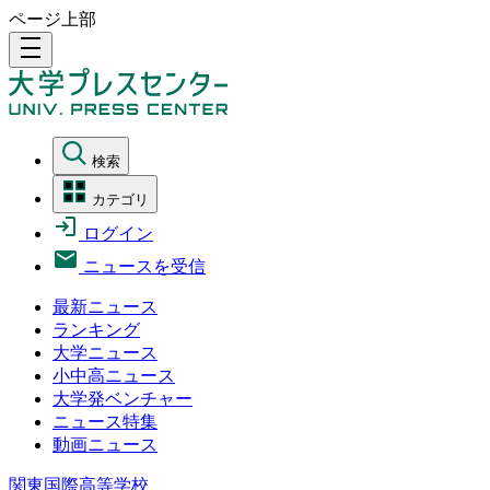
ページ上部
density_medium
検索
カテゴリ
ログイン
ニュースを受信
最新ニュース
ランキング
大学ニュース
小中高ニュース
大学発ベンチャー
ニュース特集
動画ニュース
関東国際高等学校