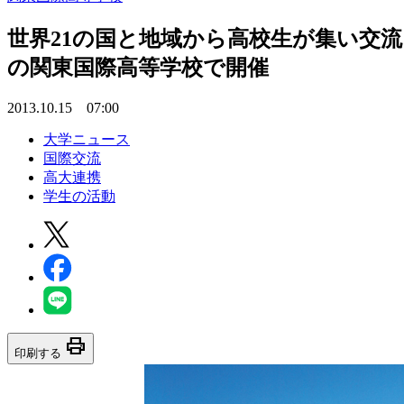
世界21の国と地域から高校生が集い交
の関東国際高等学校で開催
2013.10.15 07:00
大学ニュース
国際交流
高大連携
学生の活動
print
印刷する