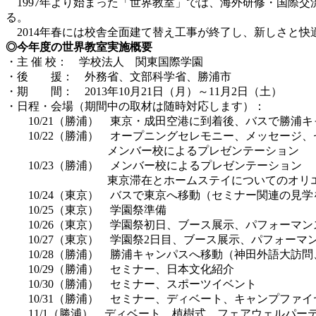
1997年より始まった「世界教室」では、海外研修・国際
る。
2014年春には校舎全面建て替え工事が終了し、新しさと快
◎今年度の世界教室実施概要
・主 催 校： 学校法人 関東国際学園
・後 援： 外務省、文部科学省、勝浦市
・期 間： 2013年10月21日（月）～11月2日（土）
・日程・会場（期間中の取材は随時対応します）：
10/21（勝浦） 東京・成田空港に到着後、バスで勝浦キ
10/22（勝浦） オープニングセレモニー、メッセージ、
メンバー校によるプレゼンテーション
10/23（勝浦） メンバー校によるプレゼンテーション
東京滞在とホームステイについてのオリエン
10/24（東京） バスで東京へ移動（セミナー関連の見学
10/25（東京） 学園祭準備
10/26（東京） 学園祭初日、ブース展示、パフォーマン
10/27（東京） 学園祭2日目、ブース展示、パフォーマ
10/28（勝浦） 勝浦キャンパスへ移動（神田外語大訪問
10/29（勝浦） セミナー、日本文化紹介
10/30（勝浦） セミナー、スポーツイベント
10/31（勝浦） セミナー、ディベート、キャンプファイ
11/1（勝浦） ディベート、植樹式、フェアウェルパー