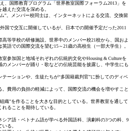
迎え、国際教育プログラム「世界教室国際フォーラム2013」を
を越えた交流を深める。
ラム”。メンバー校同士は、インターネットによる交流、交換留
外国で交互に開催しているが、日本での開催予定だった2011
際高等学校の研修施設。世界中のメンバー校21校から、国およ
英語での国際交流を望む15～21歳の高校生（一部大学生）。
域それぞれの伝統的文化やHousing & Cultureを
地域のメンバーが踊り・歌などの伝統芸能を披露し、中学生にも
テーションや、生徒たちが“多国籍裁判官”に扮してのディベ
る。費用の負担の軽減によって、国際交流の機会を増やすこと
組織”を作ることを大きな目的としている。世界教室を通して
くれることを期待している。
シア語・ベトナム語が学べる外国語科、演劇科の3つの科、9
ている。