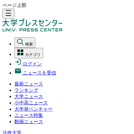
ページ上部
density_medium
検索
カテゴリ
ログイン
ニュースを受信
最新ニュース
ランキング
大学ニュース
小中高ニュース
大学発ベンチャー
ニュース特集
動画ニュース
法政大学