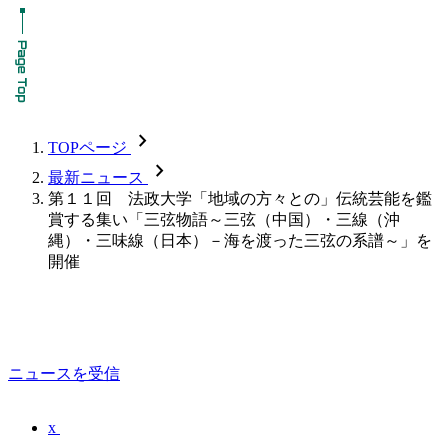
chevron_forward
TOPページ
chevron_forward
最新ニュース
第１１回 法政大学「地域の方々との」伝統芸能を鑑
賞する集い「三弦物語～三弦（中国）・三線（沖
縄）・三味線（日本）－海を渡った三弦の系譜～」を
開催
ニュースを受信
x