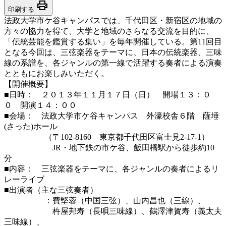
print
印刷する
法政大学市ケ谷キャンパスでは、千代田区・新宿区の地域の
方々の協力を得て、大学と地域のさらなる交流を目的に、
「伝統芸能を鑑賞する集い」を毎年開催している。第11回目
となる今回は、三弦楽器をテーマに、日本の伝統楽器、三味
線の系譜を、各ジャンルの第一線で活躍する奏者による演奏
とともにお楽しみいただく。
【開催概要】
■日時： ２０１３年１１月１７日（日） 開場１３：０
０ 開演１４：００
■会場： 法政大学市ケ谷キャンパス 外濠校舎６階 薩埵
(さった)ホール
（〒102-8160 東京都千代田区富士見2-17-1）
JR・地下鉄の市ケ谷、飯田橋駅から徒歩約10
分
■内容： 三弦楽器をテーマに、各ジャンルの奏者によるリ
レーライブ
■出演者（主な三弦奏者）
：費堅蓉（中国三弦）、山内昌也（三線）、
杵屋邦寿（長唄三味線）、鶴澤津賀寿（義太夫
三味線）、