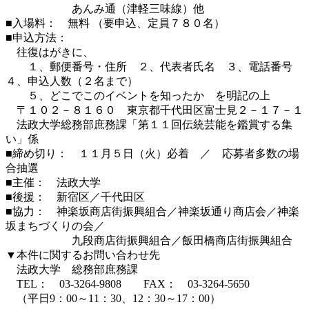
あんみ通（津軽三味線）他
■入場料： 無料 （要申込、定員７８０名）
■申込方法：
往復はがきに、
１、郵便番号・住所 ２、代表者氏名 ３、電話番号
４、申込人数（２名まで）
５、どこでこのイベントを知ったか を明記の上
〒１０２－８１６０ 東京都千代田区富士見２－１７－１
法政大学総務部庶務課「第１１回伝統芸能を鑑賞する集
い」係
■締め切り： １１月５日（火）必着 ／ 応募者多数の場
合抽選
■主催： 法政大学
■後援： 新宿区／千代田区
■協力： 神楽坂商店街振興組合／神楽坂通り商店会／神楽
坂まちづくりの会／
九段商店街振興組合／飯田橋商店街振興組合
▼本件に関するお問い合わせ先
法政大学 総務部庶務課
TEL： 03-3264-9808 FAX： 03-3264-5650
（平日9：00～11：30、12：30～17：00）