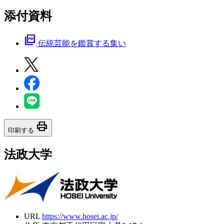
添付資料
picture_as_pdf
伝統芸能を鑑賞する集い
print
印刷する
法政大学
URL
https://www.hosei.ac.jp/