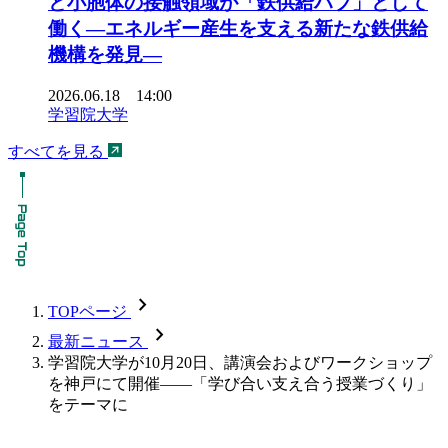
と小胞体の接触領域が「鉄供給ハブ」として
働く―エネルギー産生を支える新たな鉄供給
機構を発見―
2026.06.18 14:00
学習院大学
すべてを見る
chevron_forward
TOPページ
chevron_forward
最新ニュース
学習院大学が10月20日、講演会およびワークショップ
を神戸にて開催――「学び合い支え合う授業づくり」
をテーマに