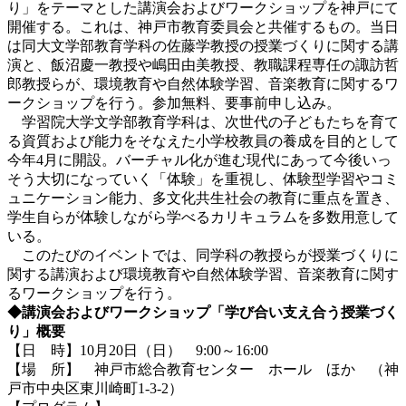
り」をテーマとした講演会およびワークショップを神戸にて
開催する。これは、神戸市教育委員会と共催するもの。当日
は同大文学部教育学科の佐藤学教授の授業づくりに関する講
演と、飯沼慶一教授や嶋田由美教授、教職課程専任の諏訪哲
郎教授らが、環境教育や自然体験学習、音楽教育に関するワ
ークショップを行う。参加無料、要事前申し込み。
学習院大学文学部教育学科は、次世代の子どもたちを育て
る資質および能力をそなえた小学校教員の養成を目的として
今年4月に開設。バーチャル化が進む現代にあって今後いっ
そう大切になっていく「体験」を重視し、体験型学習やコミ
ュニケーション能力、多文化共生社会の教育に重点を置き、
学生自らが体験しながら学べるカリキュラムを多数用意して
いる。
このたびのイベントでは、同学科の教授らが授業づくりに
関する講演および環境教育や自然体験学習、音楽教育に関す
るワークショップを行う。
◆講演会およびワークショップ「学び合い支え合う授業づく
り」概要
【日 時】10月20日（日） 9:00～16:00
【場 所】 神戸市総合教育センター ホール ほか （神
戸市中央区東川崎町1-3-2）