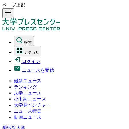
ページ上部
density_medium
検索
カテゴリ
ログイン
ニュースを受信
最新ニュース
ランキング
大学ニュース
小中高ニュース
大学発ベンチャー
ニュース特集
動画ニュース
学習院大学