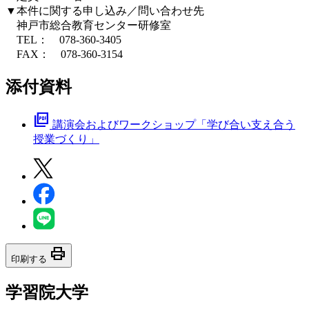
▼本件に関する申し込み／問い合わせ先
神戸市総合教育センター研修室
TEL： 078-360-3405
FAX： 078-360-3154
添付資料
picture_as_pdf
講演会およびワークショップ「学び合い支え合う
授業づくり」
print
印刷する
学習院大学