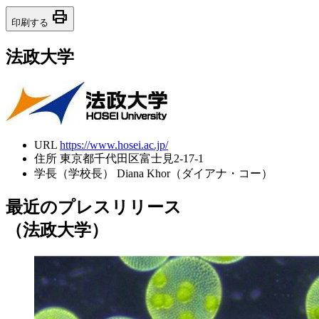
print
印刷する
法政大学
URL
https://www.hosei.ac.jp/
住所
東京都千代田区富士見2-17-1
学長（学校長）
Diana Khor（ダイアナ・コー）
最近のプレスリリース
（法政大学）