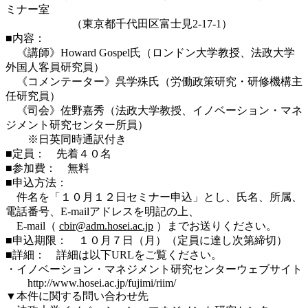
ミナー室
（東京都千代田区富士見2-17-1）
■内容：
《講師》Howard Gospel氏（ロンドン大学教授、法政大学
外国人客員研究員）
《コメンテーター》呉学殊氏（労働政策研究・研修機構主
任研究員）
《司会》佐野嘉秀（法政大学教授、イノベーション・マネ
ジメント研究センター所員）
※日英同時通訳付き
■定員： 先着４０名
■参加費： 無料
■申込方法：
件名を「１０月１２日セミナー申込」とし、氏名、所属、
電話番号、E-mailアドレスを明記の上、
E-mail（
cbir@adm.hosei.ac.jp
）までお送りください。
■申込期限： １０月７日（月）（定員に達し次第締切）
■詳細： 詳細は以下URLをご覧ください。
・イノベーション・マネジメント研究センターウェブサイト
http://www.hosei.ac.jp/fujimi/riim/
▼本件に関する問い合わせ先