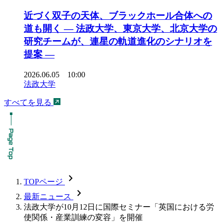
近づく双子の天体、ブラックホール合体への
道も開く ― 法政大学、東京大学、北京大学の
研究チームが、連星の軌道進化のシナリオを
提案 ―
2026.06.05 10:00
法政大学
すべてを見る
chevron_forward
TOPページ
chevron_forward
最新ニュース
法政大学が10月12日に国際セミナー「英国における労
使関係・産業訓練の変容」を開催