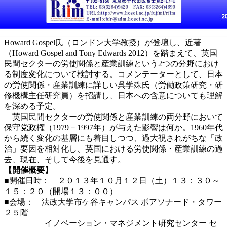
Howard Gospel氏（ロンドン大学教授）が登壇し、近著
（Howard Gospel and Tony Edwards 2012）を踏まえて、英国
民間セクターの労使関係と産業訓練という2つの分野におけ
る制度変化について検討する。コメンテーターとして、日本
の労使関係・産業訓練に詳しい呉学殊氏（労働政策研究・研
修機構主任研究員）を招請し、日本への含意についても理解
を深める予定。
英国民間セクターの労使関係と産業訓練の両分野において
保守党政権（1979－1997年）が与えた影響は何か。1960年代
から続く変化の基層にも着目しつつ、過大視されがちな「政
治」要因を相対化し、英国における労使関係・産業訓練の過
去、現在、そして今後を見通す。
【開催概要】
■開催日時： ２０１３年１０月１２日（土）１３：３０～
１５：２０（開場１３：００）
■会場： 法政大学市ケ谷キャンパス ボアソナード・タワー
２５階
イノベーション・マネジメント研究センター セ