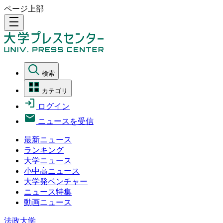
ページ上部
density_medium
検索
カテゴリ
ログイン
ニュースを受信
最新ニュース
ランキング
大学ニュース
小中高ニュース
大学発ベンチャー
ニュース特集
動画ニュース
法政大学