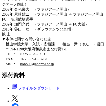
ジアーノ岡山）
2008年 金光栄大 （ファジアーノ岡山）
2008年 尾崎雄二 （ファジアーノ岡山 ⇒ ファジアーノ岡山
FC ※現競艇選手
2009年 加門亮兵 （ファジアーノ岡山 ⇒ FC大阪）
2013年 谷口 功 （ギラヴァンツ北九州）
以 上
▼本件に関する問い合わせ先
桃山学院大学 入試・広報課 担当：尹（ゆん）・岩田
〒594-1198大阪府和泉市まなび野1-1
TEL： 0725－54－3131
FAX： 0725－54－3204
Mail：
koho09@andrew.ac.jp
添付資料
picture_as_pdf
ファイルをダウンロード