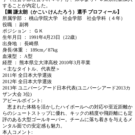
することが内定した。
【圍 謙太朗（かこい けんたろう）選手 プロフィール】
所属学部 ： 桃山学院大学 社会学部 社会学科（４年）
役職 ： 副将
ポジション ： ＧＫ
生年月日 ： 1991年4月23日（22歳）
出身地 ： 長崎県
身長/体重 ： 189cm／87kg
血液型 ： A型
経歴 ： 熊本県立大津高校 2010年3月卒業
＜主なタイトル、代表歴＞
2011年 全日本大学選抜
2012年 全日本大学選抜
2013年 ユニバーシアード日本代表(ユニバーシアード2013カ
ザン大会 3位)
アピールポイント:
恵まれた体格を活かしたハイボールへの対応や至近距離か
らのシュートストップに優れ、キックの精度や飛距離にも定
評のある大型ゴールキーパー。チームに落ち着きを与えるメ
ンタル面での安定感も魅力。
本人コメント: