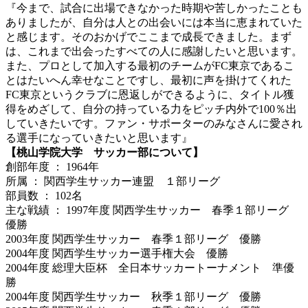
『今まで、試合に出場できなかった時期や苦しかったことも
ありましたが、自分は人との出会いには本当に恵まれていた
と感じます。そのおかげでここまで成長できました。まず
は、これまで出会ったすべての人に感謝したいと思います。
また、プロとして加入する最初のチームがFC東京であるこ
とはたいへん幸せなことですし、最初に声を掛けてくれた
FC東京というクラブに恩返しができるように、タイトル獲
得をめざして、自分の持っている力をピッチ内外で100％出
していきたいです。ファン・サポーターのみなさんに愛され
る選手になっていきたいと思います』
【桃山学院大学 サッカー部について】
創部年度 ： 1964年
所属 ： 関西学生サッカー連盟 １部リーグ
部員数 ： 102名
主な戦績 ： 1997年度 関西学生サッカー 春季１部リーグ
優勝
2003年度 関西学生サッカー 春季１部リーグ 優勝
2004年度 関西学生サッカー選手権大会 優勝
2004年度 総理大臣杯 全日本サッカートーナメント 準優
勝
2004年度 関西学生サッカー 秋季１部リーグ 優勝