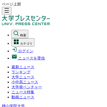
ページ上部
density_medium
検索
カテゴリ
ログイン
ニュースを受信
最新ニュース
ランキング
大学ニュース
小中高ニュース
大学発ベンチャー
ニュース特集
動画ニュース
桃山学院大学