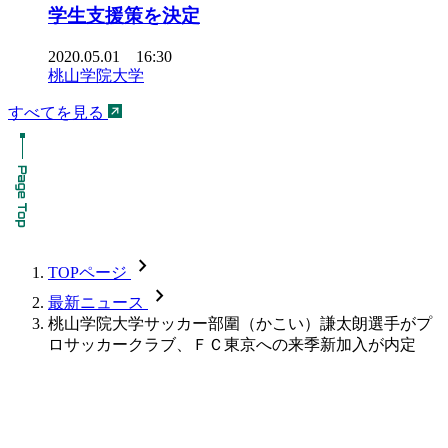
学生支援策を決定
2020.05.01 16:30
桃山学院大学
すべてを見る
chevron_forward
TOPページ
chevron_forward
最新ニュース
桃山学院大学サッカー部圍（かこい）謙太朗選手がプ
ロサッカークラブ、ＦＣ東京への来季新加入が内定