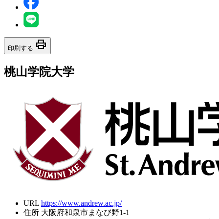
print
印刷する
桃山学院大学
URL
https://www.andrew.ac.jp/
住所
大阪府和泉市まなび野1-1