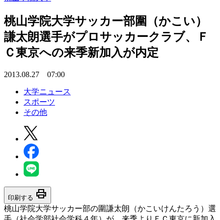
桃山学院大学サッカー部圍（かこい）
謙太朗選手がプロサッカークラブ、Ｆ
Ｃ東京への来季新加入が内定
2013.08.27 07:00
大学ニュース
スポーツ
その他
print
印刷する
桃山学院大学サッカー部の圍謙太朗（かこいけんたろう）選
手（社会学部社会学科４年）が、来季よりＦＣ東京に新加入