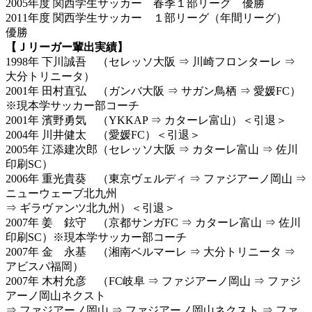
2005年度 関西学生サッカー 春季１部リーグ 優勝
2011年度 関西学生サッカー １部リーグ（年間リーグ）
優勝
【Ｊリーガー輩出実績】
1998年 下川誠吾 （セレッソ大阪 ⇒ 川崎フロンターレ ⇒
大分トリニータ）
2001年 田村直弘 （ガンバ大阪 ⇒ サガン鳥栖 ⇒ 愛媛FC）
※現本学サッカー部コーチ
2001年 濱野勇気 （YKKAP ⇒ カターレ富山）＜引退＞
2004年 川井健太 （愛媛FC）＜引退＞
2005年 江添建次郎（セレッソ大阪 ⇒ カターレ富山 ⇒ 佐川
印刷SC）
2006年 重光貴葵 （東京ヴェルディ ⇒ ファジアーノ岡山 ⇒
ニューウェーブ北九州
⇒ ギラヴァンツ北九州）＜引退＞
2007年 姜 鉉守 （京都サンガFC ⇒ カターレ富山 ⇒ 佐川
印刷SC）※現本学サッカー部コーチ
2007年 金 永基 （湘南ベルマーレ ⇒ 大分トリニータ ⇒
アビスパ福岡）
2007年 木村允彦 （FC岐阜 ⇒ ファジアーノ岡山 ⇒ ファジ
アーノ岡山ネクスト
⇒ ファジアーノ岡山 ⇒ ファジアーノ岡山ネクスト ⇒ ファ