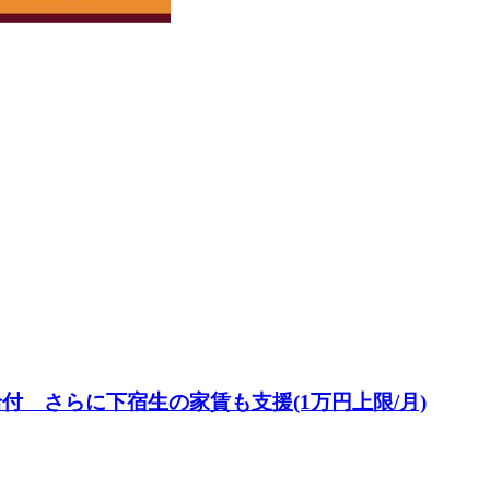
付 さらに下宿生の家賃も支援(1万円上限/月)