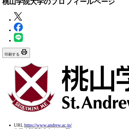
桃山学院大学
のプロフィールページ
print
印刷する
URL
https://www.andrew.ac.jp/