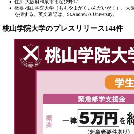
住所
大阪府和泉市まなび野1-1
概要
桃山学院大学（ももやまがくいんだいがく）。大阪
を擁する。英文表記は、St.Andrew\'s University。
桃山学院大学のプレスリリース
144
件