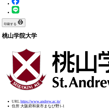
print
印刷する
桃山学院大学
URL
https://www.andrew.ac.jp/
住所
大阪府和泉市まなび野1-1