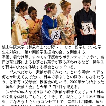
桃山学院大学（和泉市まなび野1-1）では、留学している学
生を対象に「第17回留学生振袖の会」を開催する。
準備、着付け等、すべてを保護者やボランティアで行い、当
日は茶道部によるお茶とお菓子が振る舞われるなど、留学生
が日本の文化を体験する機会となっている。
「成人式だから、振袖が着てみたい」という留学生の夢を
何とか叶えてあげたい、日本で学ぶことの励みにもなるだろ
う、と教育（父母会）後援会の思いで、2002年から始まった
「留学生振袖の会」も今年で17回目を迎える。
我が子の成人を祝う親の心で振袖を着せてあげよう！日本
の文化を体験してもらおう！そして、親たちも「世界の市民
※」になろう！ というコンセプトで、毎年1月に開催。振袖