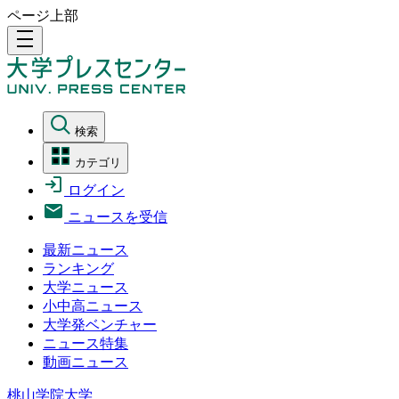
ページ上部
density_medium
検索
カテゴリ
ログイン
ニュースを受信
最新ニュース
ランキング
大学ニュース
小中高ニュース
大学発ベンチャー
ニュース特集
動画ニュース
桃山学院大学