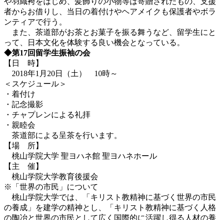
や羽織袴をはじめ、髪飾りの小物等は寄贈されたもの、支援
者からお借りし、当日の着付けやヘアメイクも保護者やボラ
ンティアで行う。
また、茶道部がお茶とお菓子を振る舞うなど、留学生にと
って、日本文化を体験する良い機会となっている。
◆第17回留学生振袖の会
【日 時】
2018年1月20日（土） 10時～
＜スケジュール＞
・着付け
・記念撮影
・チャプレンによる礼拝
・親睦会
茶道部による呈茶を行います。
【場 所】
桃山学院大学 聖ヨハネ館 聖ヨハネホール
【主 催】
桃山学院大学教育後援会
※「世界の市民」について
桃山学院大学では、「キリスト教精神に基づく世界の市民
の養成」を建学の精神とし、「キリスト教精神に基づく人格
の陶冶と世界の市民として広く国際的に活躍し得る人材の養