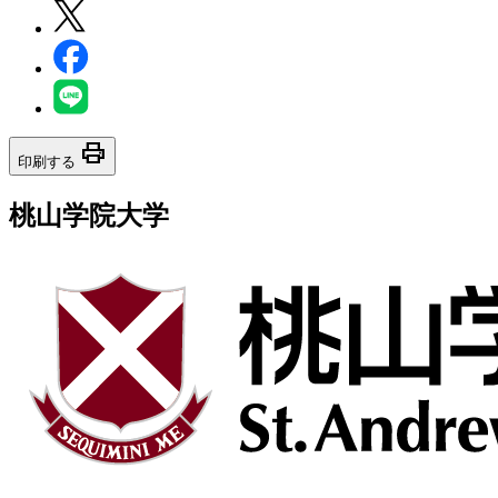
print
印刷する
桃山学院大学