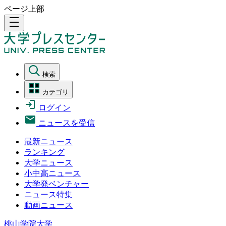
ページ上部
density_medium
検索
カテゴリ
ログイン
ニュースを受信
最新ニュース
ランキング
大学ニュース
小中高ニュース
大学発ベンチャー
ニュース特集
動画ニュース
桃山学院大学