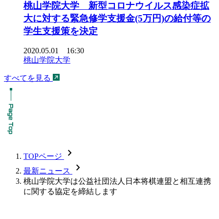
桃山学院大学 新型コロナウイルス感染症拡
大に対する緊急修学支援金(5万円)の給付等の
学生支援策を決定
2020.05.01 16:30
桃山学院大学
すべてを見る
chevron_forward
TOPページ
chevron_forward
最新ニュース
桃山学院大学は公益社団法人日本将棋連盟と相互連携
に関する協定を締結します