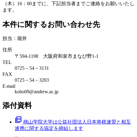
（木）16：00までに、下記担当者までご連絡をお願いいたし
ます。
本件に関するお問い合わせ先
担当：堀井
住所
〒594-1198 大阪府和泉市まなび野1-1
TEL
0725－54－3131
FAX
0725－54－3203
E-mail
koho09@andrew.ac.jp
添付資料
picture_as_pdf
桃山学院大学は公益社団法人日本将棋連盟と相互
連携に関する協定を締結します