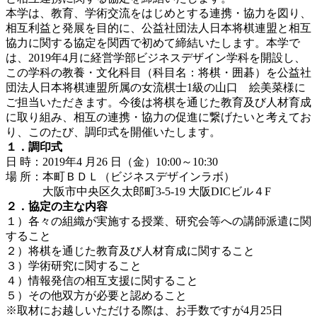
本学は、教育、学術交流をはじめとする連携・協力を図り、
相互利益と発展を目的に、公益社団法人日本将棋連盟と相互
協力に関する協定を関西で初めて締結いたします。本学で
は、2019年4月に経営学部ビジネスデザイン学科を開設し、
この学科の教養・文化科目（科目名：将棋・囲碁）を公益社
団法人日本将棋連盟所属の女流棋士1級の山口 絵美菜様に
ご担当いただきます。今後は将棋を通じた教育及び人材育成
に取り組み、相互の連携・協力の促進に繋げたいと考えてお
り、このたび、調印式を開催いたします。
１．調印式
日 時：2019年4 月26 日（金）10:00～10:30
場 所：本町ＢＤＬ（ビジネスデザインラボ）
大阪市中央区久太郎町3-5-19 大阪DICビル４F
２．協定の主な内容
１）各々の組織が実施する授業、研究会等への講師派遣に関
すること
２）将棋を通じた教育及び人材育成に関すること
３）学術研究に関すること
４）情報発信の相互支援に関すること
５）その他双方が必要と認めること
※取材にお越しいただける際は、お手数ですが4月25日