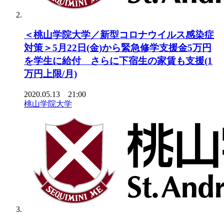
＜桃山学院大学／新型コロナウイルス感染症
対策＞5月22日(金)から緊急修学支援金5万円
を学生に給付 さらに下宿生の家賃も支援(1
万円上限/月)
2020.05.13 21:00
桃山学院大学