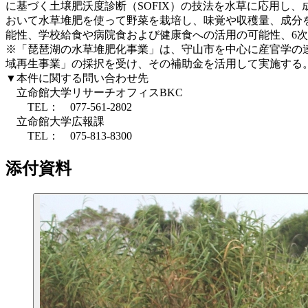
に基づく土壌肥沃度診断（SOFIX）の技法を水草に応用し
おいて水草堆肥を使って野菜を栽培し、味覚や収穫量、成分を
能性、学校給食や病院食および健康食への活用の可能性、6
※「琵琶湖の水草堆肥化事業」は、守山市を中心に産官学の連
域再生事業」の採択を受け、その補助金を活用して実施する
▼本件に関する問い合わせ先
立命館大学リサーチオフィスBKC
TEL： 077-561-2802
立命館大学広報課
TEL： 075-813-8300
添付資料