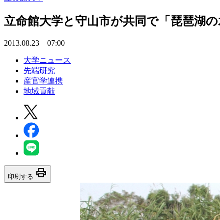
立命館大学と守山市が共同で「琵琶湖の
2013.08.23 07:00
大学ニュース
先端研究
産官学連携
地域貢献
print
印刷する