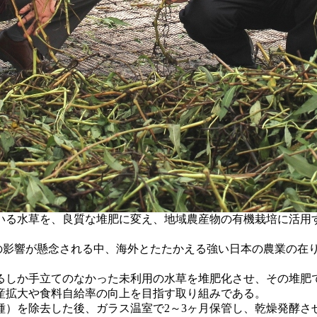
る水草を、良質な堆肥に変え、地域農産物の有機栽培に活用す
の影響が懸念される中、海外とたたかえる強い日本の農業の在
しか手立てのなかった未利用の水草を堆肥化させ、その堆肥
産拡大や食料自給率の向上を目指す取り組みである。
）を除去した後、ガラス温室で2～3ヶ月保管し、乾燥発酵さ