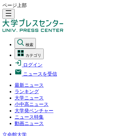
ページ上部
density_medium
検索
カテゴリ
ログイン
ニュースを受信
最新ニュース
ランキング
大学ニュース
小中高ニュース
大学発ベンチャー
ニュース特集
動画ニュース
立命館大学