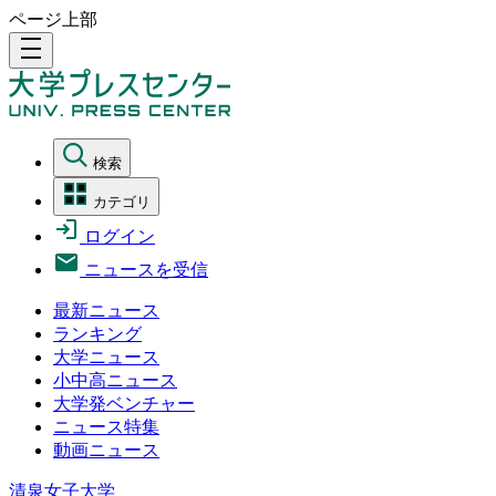
ページ上部
density_medium
検索
カテゴリ
ログイン
ニュースを受信
最新ニュース
ランキング
大学ニュース
小中高ニュース
大学発ベンチャー
ニュース特集
動画ニュース
清泉女子大学