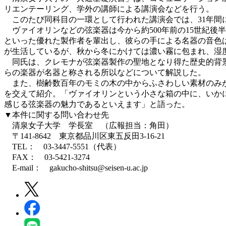
リエンテーリング、学外の講師による講演会などを行う。
このたび同科目の一環として行われた講演会では、31年間
ヴァイオリンなどの弦楽器は今から約500年前の15世紀後
といった優れた製作者を輩出し、彼らの手による名器の音色
が生活しているが、秋から冬にかけては濃い霧に包まれ、湿
同氏は、クレモナが弦楽器製作の聖地となり得た歴史的背景
らの楽器が名器と称される所以などについて解説した。
また、樹齢数百年のモミの木の中からふさわしい素材のみが
を交えて紹介。「ヴァイオリンという小さな箱の中に、いか
感じる弦楽器の魅力であるといえます」と語った。
▼本件に関する問い合わせ先
清泉女子大学 学長室 （広報担当：角田）
〒141-8642 東京都品川区東五反田3-16-21
TEL： 03-3447-5551（代表）
FAX： 03-5421-3274
E-mail： gakucho-shitsu@seisen-u.ac.jp