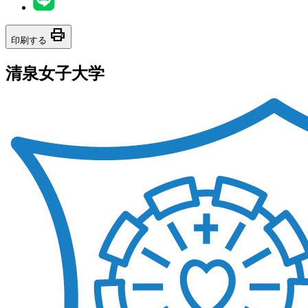
print
印刷する
清泉女子大学