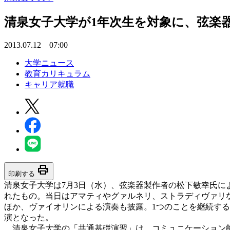
清泉女子大学が1年次生を対象に、弦楽
2013.07.12 07:00
大学ニュース
教育カリキュラム
キャリア就職
print
印刷する
清泉女子大学は7月3日（水）、弦楽器製作者の松下敏幸氏に
れたもの。当日はアマティやグァルネリ、ストラディヴァリ
ほか、ヴァイオリンによる演奏も披露。1つのことを継続す
演となった。
清泉女子大学の「共通基礎演習」は、コミュニケーション能