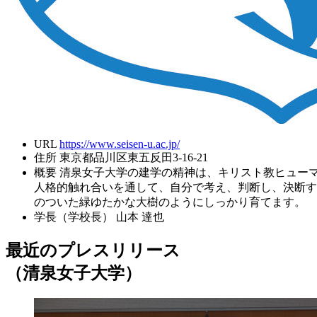
URL
https://www.seisen-u.ac.jp/
住所
東京都品川区東五反田3-16-21
概要
清泉女子大学の建学の精神は、キリスト教ヒューマニズ
人格的触れ合いを通して、自分で考え、判断し、決断す
のついた緑ゆたかな大樹のようにしっかり育てます。
学長（学校長）
山本 達也
最近のプレスリリース
（清泉女子大学）