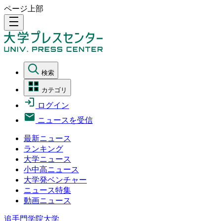
ページ上部
density_medium
検索
カテゴリ
ログイン
ニュースを受信
最新ニュース
ランキング
大学ニュース
小中高ニュース
大学発ベンチャー
ニュース特集
動画ニュース
追手門学院大学