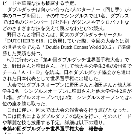
ピードや華麗な技も披露する予定。
ダブルダッチは向かい合った2人のターナー（回し手）が2
本のロープを回し、その中でシングルスでは1名、ダブルス
では2名のジャンパー（飛び手）がダンスやアクロバットな
どのさまざまな技を交えて跳ぶなわとびの競技。
野田さんと増田さんは、同大のダブルダッチサークル
「DUTCHER’S 616」に所属していた際、今回の大会とは別
の世界大会である「Double Dutch Contest World 2012」で準優
勝した実績も持つ。
6月に行われた「第40回ダブルダッチ世界選手権大会」で
は、野田さんと増田さん、そして他大学の学生2名の計4名で
チーム「A・I・D」を結成。日本ダブルダッチ協会から選出
された日本代表として世界選手権に出場した。
大会ではダブルスオープンに野田さんと増田さんと他大学
学生2名、シングルスオープンに増田さんと他大学学生2名が
出場。ダブルスオープンでは2位、シングルスオープンでは3
位の座を勝ち取った。
これに伴い、同大では大会の報告会を行う運びとなった。
当日は両名によるダブルダッチの試技を行い、そのスピード
や華麗な技も披露する予定。詳細は以下の通り。
◆第40回ダブルダッチ世界選手権大会 報告会