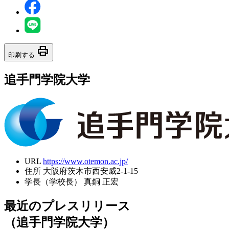
print
印刷する
追手門学院大学
URL
https://www.otemon.ac.jp/
住所
大阪府茨木市西安威2-1-15
学長（学校長）
真銅 正宏
最近のプレスリリース
（追手門学院大学）