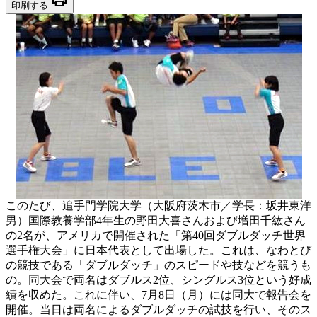
印刷する
このたび、追手門学院大学（大阪府茨木市／学長：坂井東洋
男）国際教養学部4年生の野田大喜さんおよび増田千紘さん
の2名が、アメリカで開催された「第40回ダブルダッチ世界
選手権大会」に日本代表として出場した。これは、なわとび
の競技である「ダブルダッチ」のスピードや技などを競うも
の。同大会で両名はダブルス2位、シングルス3位という好成
績を収めた。これに伴い、7月8日（月）には同大で報告会を
開催。当日は両名によるダブルダッチの試技を行い、そのス