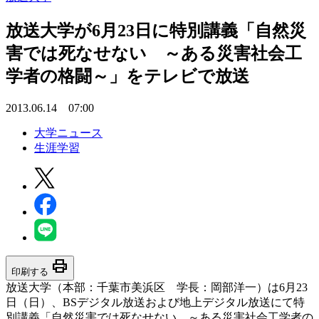
放送大学が6月23日に特別講義「自然災
害では死なせない ～ある災害社会工
学者の格闘～」をテレビで放送
2013.06.14 07:00
大学ニュース
生涯学習
print
印刷する
放送大学（本部：千葉市美浜区 学長：岡部洋一）は6月23
日（日）、BSデジタル放送および地上デジタル放送にて特
別講義「自然災害では死なせない ～ある災害社会工学者の