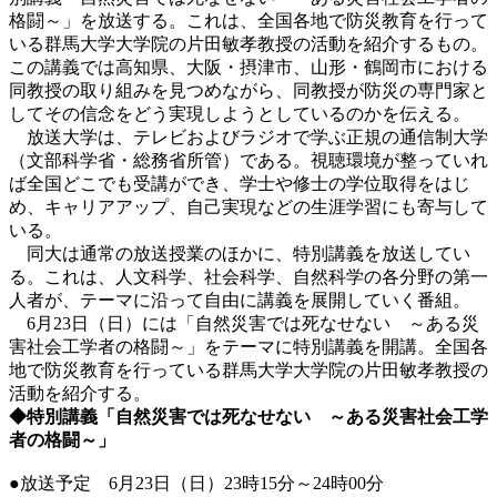
格闘～」を放送する。これは、全国各地で防災教育を行って
いる群馬大学大学院の片田敏孝教授の活動を紹介するもの。
この講義では高知県、大阪・摂津市、山形・鶴岡市における
同教授の取り組みを見つめながら、同教授が防災の専門家と
してその信念をどう実現しようとしているのかを伝える。
放送大学は、テレビおよびラジオで学ぶ正規の通信制大学
（文部科学省・総務省所管）である。視聴環境が整っていれ
ば全国どこでも受講ができ、学士や修士の学位取得をはじ
め、キャリアアップ、自己実現などの生涯学習にも寄与して
いる。
同大は通常の放送授業のほかに、特別講義を放送してい
る。これは、人文科学、社会科学、自然科学の各分野の第一
人者が、テーマに沿って自由に講義を展開していく番組。
6月23日（日）には「自然災害では死なせない ～ある災
害社会工学者の格闘～」をテーマに特別講義を開講。全国各
地で防災教育を行っている群馬大学大学院の片田敏孝教授の
活動を紹介する。
◆特別講義「自然災害では死なせない ～ある災害社会工学
者の格闘～」
●放送予定 6月23日（日）23時15分～24時00分