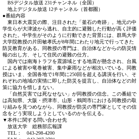
BSデジタル放送 231チャンネル（全国）
地上デジタル放送 12チャンネル（首都圏）
●番組内容
東日本大震災の際、注目された「釜石の奇跡」。地元の中
学生らが大津波から逃れ、自主的に避難した行動が高く評価
された。中学生がそのように行動できた背景には、群馬大学
大学院教授の片田敏孝氏が8年間にわたり地元で行ってきた
防災教育がある。同教授の専門は、自治体などからの防災情
報の出し方、そして住民の避難の仕方。
国内では南海トラフを震源域とする地震が懸念され、台風
による被害や竜巻被害、集中豪雨などが相次いでいる。同教
授はいま、全国各地で1年間に250回を超える講演を行い、そ
れぞれの地域の実情に即した防災を提言し、自治体などの対
策に協力を惜しまない。
「自然災害では死なせない」が同教授の信念。この番組で
は高知県、大阪・摂津市、山形・鶴岡市における同教授の取
り組みを見つめながら、同教授が防災の専門家としてその信
念をどう実現しようとしているのかを伝える。
▼本件に関する問い合わせ先
放送大学 総務部広報課
TEL： 043-298-4200