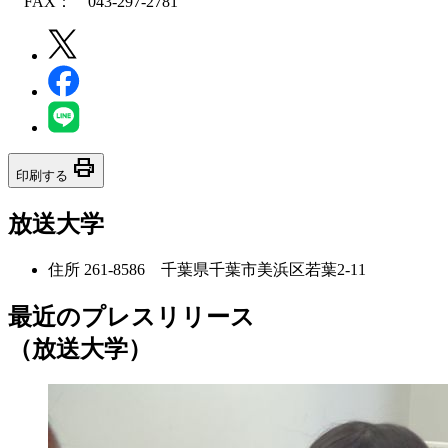
FAX： 043-297-2781
print
印刷する
放送大学
住所
261-8586 千葉県千葉市美浜区若葉2-11
最近のプレスリリース
（放送大学）