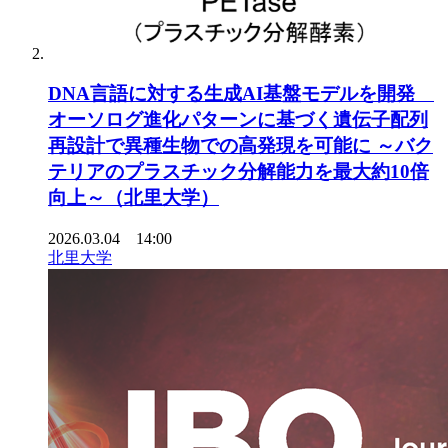
DNA言語に対する生成AI基盤モデルを開発
オーソログ進化パターンに基づく遺伝子配列
再設計で異種生物での高発現を可能に ～バク
テリアのプラスチック分解能力を最大約10倍
向上～（北里大学）
2026.03.04 14:00
北里大学