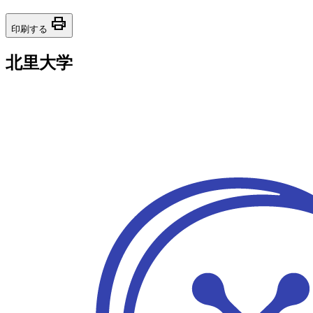
print
印刷する
北里大学