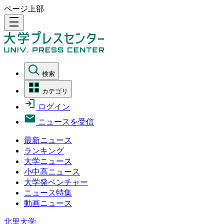
ページ上部
density_medium
検索
カテゴリ
ログイン
ニュースを受信
最新ニュース
ランキング
大学ニュース
小中高ニュース
大学発ベンチャー
ニュース特集
動画ニュース
北里大学