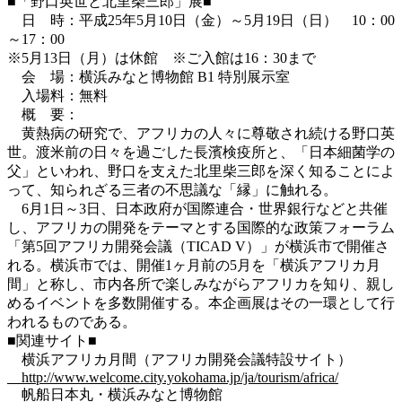
■「野口英世と北里柴三郎」展■
日 時：平成25年5月10日（金）～5月19日（日） 10：00
～17：00
※5月13日（月）は休館 ※ご入館は16：30まで
会 場：横浜みなと博物館 B1 特別展示室
入場料：無料
概 要：
黄熱病の研究で、アフリカの人々に尊敬され続ける野口英
世。渡米前の日々を過ごした長濱検疫所と、「日本細菌学の
父」といわれ、野口を支えた北里柴三郎を深く知ることによ
って、知られざる三者の不思議な「縁」に触れる。
6月1日～3日、日本政府が国際連合・世界銀行などと共催
し、アフリカの開発をテーマとする国際的な政策フォーラム
「第5回アフリカ開発会議（TICAD V）」が横浜市で開催さ
れる。横浜市では、開催1ヶ月前の5月を「横浜アフリカ月
間」と称し、市内各所で楽しみながらアフリカを知り、親し
めるイベントを多数開催する。本企画展はその一環として行
われるものである。
■関連サイト■
横浜アフリカ月間（アフリカ開発会議特設サイト）
http://www.welcome.city.yokohama.jp/ja/tourism/africa/
帆船日本丸・横浜みなと博物館