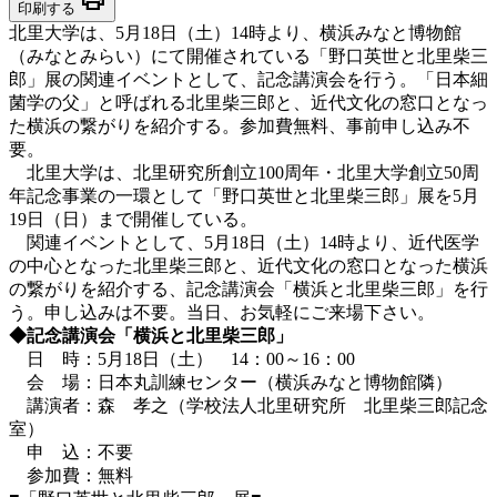
印刷する
北里大学は、5月18日（土）14時より、横浜みなと博物館
（みなとみらい）にて開催されている「野口英世と北里柴三
郎」展の関連イベントとして、記念講演会を行う。「日本細
菌学の父」と呼ばれる北里柴三郎と、近代文化の窓口となっ
た横浜の繋がりを紹介する。参加費無料、事前申し込み不
要。
北里大学は、北里研究所創立100周年・北里大学創立50周
年記念事業の一環として「野口英世と北里柴三郎」展を5月
19日（日）まで開催している。
関連イベントとして、5月18日（土）14時より、近代医学
の中心となった北里柴三郎と、近代文化の窓口となった横浜
の繋がりを紹介する、記念講演会「横浜と北里柴三郎」を行
う。申し込みは不要。当日、お気軽にご来場下さい。
◆記念講演会「横浜と北里柴三郎」
日 時：5月18日（土） 14：00～16：00
会 場：日本丸訓練センター（横浜みなと博物館隣）
講演者：森 孝之（学校法人北里研究所 北里柴三郎記念
室）
申 込：不要
参加費：無料