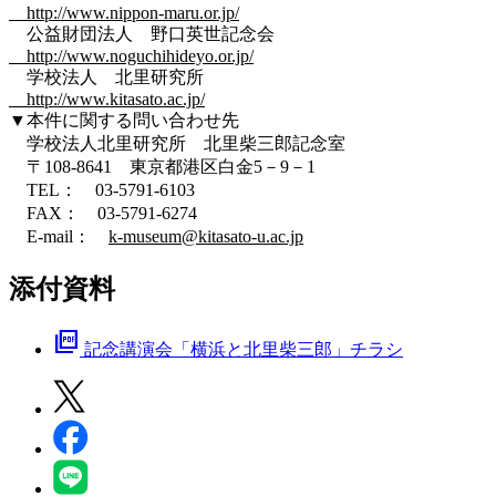
http://www.nippon-maru.or.jp/
公益財団法人 野口英世記念会
http://www.noguchihideyo.or.jp/
学校法人 北里研究所
http://www.kitasato.ac.jp/
▼本件に関する問い合わせ先
学校法人北里研究所 北里柴三郎記念室
〒108-8641 東京都港区白金5－9－1
TEL： 03-5791-6103
FAX： 03-5791-6274
E-mail：
k-museum@kitasato-u.ac.jp
添付資料
picture_as_pdf
記念講演会「横浜と北里柴三郎」チラシ