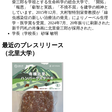
柴三郎を学祖とする生命科学の総合大学で、「開拓」
「報恩」「叡智と実践」「不撓不屈」を建学の精神と
しています。2015年12月、大村智特別栄誉教授が「線
虫感染症の新しい治療法の発見」によりノーベル生理
学・医学賞を受賞。2024年7月、20年振りに刷新された
新千円札の肖像画に北里柴三郎が採用された。
学長（学校長）
砂塚 敏明
最近のプレスリリース
（北里大学）