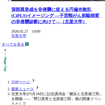
深部異形成を非侵襲に捉える円偏光散乱
(CiPLS)イメージング ―子宮頸がん前駆病変
の非侵襲診断に向けて―（北里大学）
2026.02.27 14:00
北里大学
すべてを見る
chevron_forward
TOPページ
chevron_forward
最新ニュース
北里大学が5月18日に記念講演会「横浜と北里柴三郎」
を開催――「野口英世と北里柴三郎」展の関連イベン
トとして