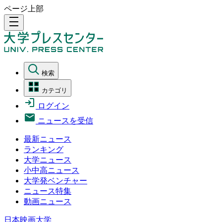
ページ上部
density_medium
検索
カテゴリ
ログイン
ニュースを受信
最新ニュース
ランキング
大学ニュース
小中高ニュース
大学発ベンチャー
ニュース特集
動画ニュース
日本映画大学