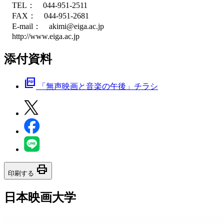
TEL： 044-951-2511
FAX： 044-951-2681
E-mail： akimi@eiga.ac.jp
http://www.eiga.ac.jp
添付資料
picture_as_pdf
「無声映画と音楽の午後」チラシ
print
印刷する
日本映画大学