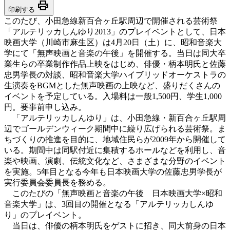
print
印刷する
このたび、小田急線新百合ヶ丘駅周辺で開催される芸術祭
「アルテリッカしんゆり2013」のプレイベントとして、日本
映画大学（川崎市麻生区）は4月20日（土）に、昭和音楽大
学にて「無声映画と音楽の午後」を開催する。当日は同大卒
業生らの卒業制作作品上映をはじめ、俳優・柄本明氏と佐藤
忠男学長の対談、昭和音楽大学ハイブリッドオーケストラの
生演奏をBGMとした無声映画の上映など、盛りだくさんの
イベントを予定している。入場料は一般1,500円、学生1,000
円。要事前申し込み。
「アルテリッカしんゆり」は、小田急線・新百合ヶ丘駅周
辺でゴールデンウィーク期間中に繰り広げられる芸術祭。ま
ちづくりの推進を目的に、地域住民らが2009年から開催して
いる。期間中は同駅付近に集積するホールなどを利用し、音
楽や映画、演劇、伝統文化など、さまざまな分野のイベント
を実施。5年目となる今年も日本映画大学の佐藤忠男学長が
実行委員会委員長を務める。
このたびの「無声映画と音楽の午後 日本映画大学×昭和
音楽大学」は、3回目の開催となる「アルテリッカしんゆ
り」のプレイベント。
当日は、俳優の柄本明氏をゲストに招き、同大前身の日本