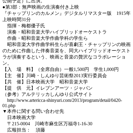
公開予定）に出演。
●第3部：無声映画の生演奏付き上映
『チャップリンのカルメン』デジタルリマスター版 1915年
上映時間31分
指揮・梅都優子氏
演奏・昭和音楽大学ハイブリッドオーケストラ
作曲・昭和音楽大学作曲学科の学生ら
昭和音楽大学作曲学科生らが喜劇王・チャップリンの映画
のために作曲した伴奏音楽を、同大ハイブリッドオーケスト
ラが演奏するという、映画と音楽の贅沢なコラボレーショ
ン。
【入 場 料】（全席自由）一般1,500円 学生1,000円
【主 催】川崎・しんゆり芸術祭2013実行委員会
【共 催】日本映画大学 昭和音楽大学
【提 供 元】イレブンアーツ・ジャパン
（参考）アルテリッカしんゆり公式サイト
http://www.artericca-shinyuri.com/2013/program/detail/0420-
01.php
▼本件に関する問い合わせ先
日本映画大学
〒215-0004 川崎市麻生区万福寺1-16-30
広報担当： 須藤