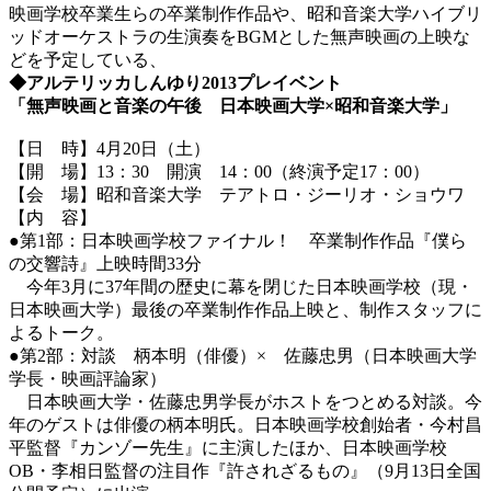
映画学校卒業生らの卒業制作作品や、昭和音楽大学ハイブリ
ッドオーケストラの生演奏をBGMとした無声映画の上映な
どを予定している、
◆アルテリッカしんゆり2013プレイベント
「無声映画と音楽の午後 日本映画大学×昭和音楽大学」
【日 時】4月20日（土）
【開 場】13：30 開演 14：00（終演予定17：00）
【会 場】昭和音楽大学 テアトロ・ジーリオ・ショウワ
【内 容】
●第1部：日本映画学校ファイナル！ 卒業制作作品『僕ら
の交響詩』上映時間33分
今年3月に37年間の歴史に幕を閉じた日本映画学校（現・
日本映画大学）最後の卒業制作作品上映と、制作スタッフに
よるトーク。
●第2部：対談 柄本明（俳優）× 佐藤忠男（日本映画大学
学長・映画評論家）
日本映画大学・佐藤忠男学長がホストをつとめる対談。今
年のゲストは俳優の柄本明氏。日本映画学校創始者・今村昌
平監督『カンゾー先生』に主演したほか、日本映画学校
OB・李相日監督の注目作『許されざるもの』（9月13日全国