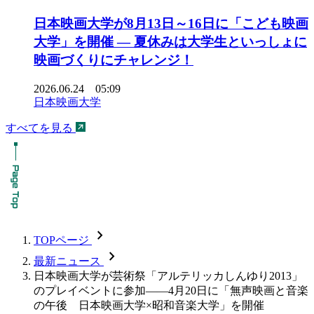
日本映画大学が8月13日～16日に「こども映画
大学」を開催 ― 夏休みは大学生といっしょに
映画づくりにチャレンジ！
2026.06.24 05:09
日本映画大学
すべてを見る
chevron_forward
TOPページ
chevron_forward
最新ニュース
日本映画大学が芸術祭「アルテリッカしんゆり2013」
のプレイベントに参加――4月20日に「無声映画と音楽
の午後 日本映画大学×昭和音楽大学」を開催